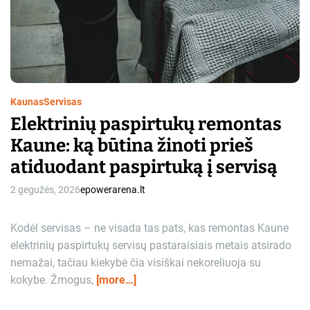
Kaunas
Servisas
Elektrinių paspirtukų remontas
Kaune: ką būtina žinoti prieš
atiduodant paspirtuką į servisą
2 gegužės, 2026
epowerarena.lt
Kodėl servisas – ne visada tas pats, kas remontas Kaune
elektrinių paspirtukų servisų pastaraisiais metais atsirado
nemažai, tačiau kiekybė čia visiškai nekoreliuoja su
kokybe. Žmogus,
[more…]