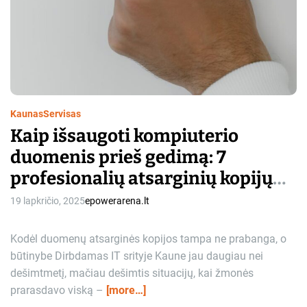
Kaunas
Servisas
Kaip išsaugoti kompiuterio
duomenis prieš gedimą: 7
profesionalių atsarginių kopijų
metodai Kauno IT specialistų
19 lapkričio, 2025
epowerarena.lt
patirtimi
Kodėl duomenų atsarginės kopijos tampa ne prabanga, o
būtinybe Dirbdamas IT srityje Kaune jau daugiau nei
dešimtmetį, mačiau dešimtis situacijų, kai žmonės
prarasdavo viską –
[more…]