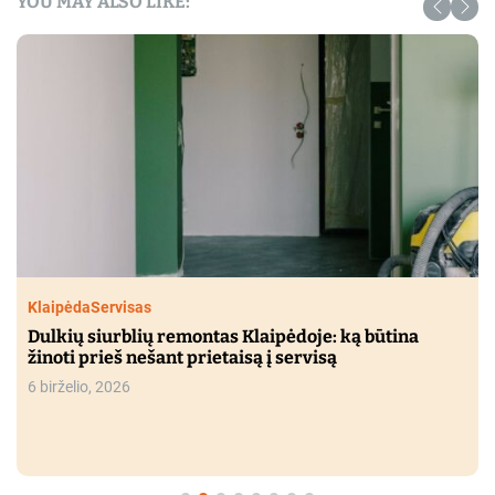
YOU MAY ALSO LIKE:
Klaipėda
Servisas
Dulkių siurblių remontas Klaipėdoje: ką būtina
žinoti prieš nešant prietaisą į servisą
6 birželio, 2026