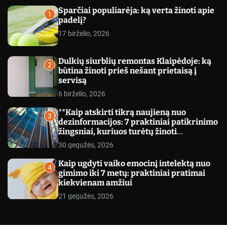
c
Sparčiai populiarėja: ką verta žinoti apie
o
1
padelį?
l
o
17 birželio, 2026
r
m
o
Dulkių siurblių remontas Klaipėdoje: ką
d
2
būtina žinoti prieš nešant prietaisą į
e
servisą
6 birželio, 2026
**Kaip atskirti tikrą naujieną nuo
3
dezinformacijos: 7 praktiniai patikrinimo
žingsniai, kuriuos turėtų žinoti
kiekvienas**
30 gegužės, 2026
Kaip ugdyti vaiko emocinį intelektą nuo
4
gimimo iki 7 metų: praktiniai pratimai
kiekvienam amžiui
21 gegužės, 2026