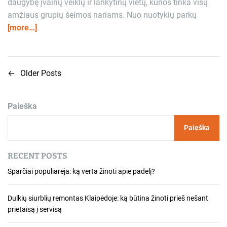
daugybę įvairių veiklų ir lankytinų vietų, kurios tinka visų
amžiaus grupių šeimos nariams. Nuo nuotykių parkų
[more…]
←
Older Posts
N
a
Paieška
v
Paieška
i
g
RECENT POSTS
a
Sparčiai populiarėja: ką verta žinoti apie padelį?
c
Dulkių siurblių remontas Klaipėdoje: ką būtina žinoti prieš nešant
i
prietaisą į servisą