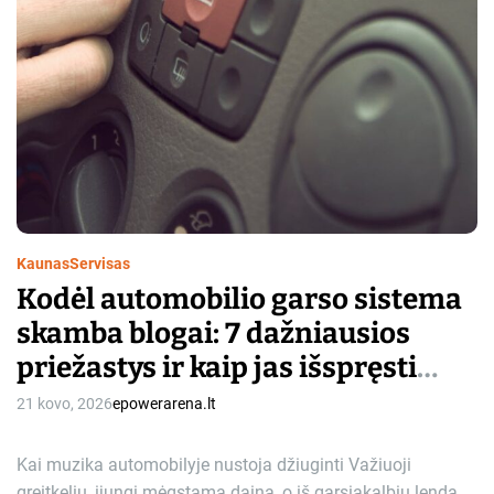
Kaunas
Servisas
Kodėl automobilio garso sistema
skamba blogai: 7 dažniausios
priežastys ir kaip jas išspręsti
Vilniuje bei Kaune
21 kovo, 2026
epowerarena.lt
Kai muzika automobilyje nustoja džiuginti Važiuoji
greitkeliu, įjungi mėgstamą dainą, o iš garsiakalbių lenda