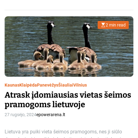
2 min read
E
s
t
i
m
a
t
e
d
r
e
a
d
t
Kaunas
Klaipėda
Panevėžys
Šiauliai
Vilnius
i
m
Atrask įdomiausias vietas šeimos
e
pramogoms lietuvoje
27 rugsėjo, 2024
epowerarena.lt
Lietuva yra puiki vieta šeimos pramogoms, nes ji siūlo