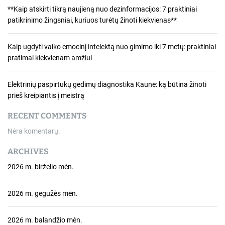
j
**Kaip atskirti tikrą naujieną nuo dezinformacijos: 7 praktiniai
a
patikrinimo žingsniai, kuriuos turėtų žinoti kiekvienas**
t
Kaip ugdyti vaiko emocinį intelektą nuo gimimo iki 7 metų: praktiniai
a
pratimai kiekvienam amžiui
r
Elektrinių paspirtukų gedimų diagnostika Kaune: ką būtina žinoti
p
prieš kreipiantis į meistrą
į
RECENT COMMENTS
Nėra komentarų.
r
ARCHIVES
a
2026 m. birželio mėn.
š
ų
2026 m. gegužės mėn.
2026 m. balandžio mėn.