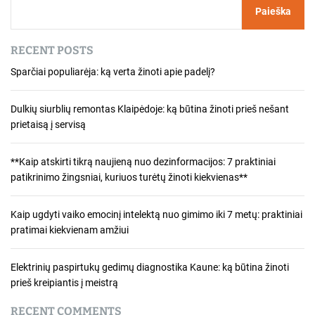
Paieška
RECENT POSTS
Sparčiai populiarėja: ką verta žinoti apie padelį?
Dulkių siurblių remontas Klaipėdoje: ką būtina žinoti prieš nešant
prietaisą į servisą
**Kaip atskirti tikrą naujieną nuo dezinformacijos: 7 praktiniai
patikrinimo žingsniai, kuriuos turėtų žinoti kiekvienas**
Kaip ugdyti vaiko emocinį intelektą nuo gimimo iki 7 metų: praktiniai
pratimai kiekvienam amžiui
Elektrinių paspirtukų gedimų diagnostika Kaune: ką būtina žinoti
prieš kreipiantis į meistrą
RECENT COMMENTS