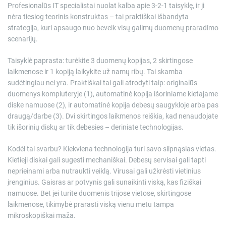
Profesionalūs IT specialistai nuolat kalba apie 3-2-1 taisyklę, ir ji
nėra tiesiog teorinis konstruktas – tai praktiškai išbandyta
strategija, kuri apsaugo nuo beveik visų galimų duomenų praradimo
scenarijų.
Taisyklė paprasta: turėkite 3 duomenų kopijas, 2 skirtingose
laikmenose ir 1 kopiją laikykite už namų ribų. Tai skamba
sudėtingiau nei yra. Praktiškai tai gali atrodyti taip: originalūs
duomenys kompiuteryje (1), automatinė kopija išoriniame kietajame
diske namuose (2), ir automatinė kopija debesų saugykloje arba pas
draugą/darbe (3). Dvi skirtingos laikmenos reiškia, kad nenaudojate
tik išorinių diskų ar tik debesies – deriniate technologijas.
Kodėl tai svarbu? Kiekviena technologija turi savo silpnąsias vietas.
Kietieji diskai gali sugesti mechaniškai. Debesų servisai gali tapti
neprieinami arba nutraukti veiklą. Virusai gali užkrėsti vietinius
įrenginius. Gaisras ar potvynis gali sunaikinti viską, kas fiziškai
namuose. Bet jei turite duomenis trijose vietose, skirtingose
laikmenose, tikimybė prarasti viską vienu metu tampa
mikroskopiškai maža.