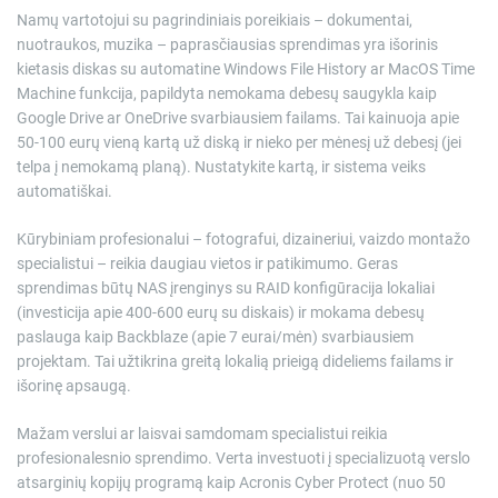
Namų vartotojui su pagrindiniais poreikiais – dokumentai,
nuotraukos, muzika – paprasčiausias sprendimas yra išorinis
kietasis diskas su automatine Windows File History ar MacOS Time
Machine funkcija, papildyta nemokama debesų saugykla kaip
Google Drive ar OneDrive svarbiausiem failams. Tai kainuoja apie
50-100 eurų vieną kartą už diską ir nieko per mėnesį už debesį (jei
telpa į nemokamą planą). Nustatykite kartą, ir sistema veiks
automatiškai.
Kūrybiniam profesionalui – fotografui, dizaineriui, vaizdo montažo
specialistui – reikia daugiau vietos ir patikimumo. Geras
sprendimas būtų NAS įrenginys su RAID konfigūracija lokaliai
(investicija apie 400-600 eurų su diskais) ir mokama debesų
paslauga kaip Backblaze (apie 7 eurai/mėn) svarbiausiem
projektam. Tai užtikrina greitą lokalią prieigą dideliems failams ir
išorinę apsaugą.
Mažam verslui ar laisvai samdomam specialistui reikia
profesionalesnio sprendimo. Verta investuoti į specializuotą verslo
atsarginių kopijų programą kaip Acronis Cyber Protect (nuo 50