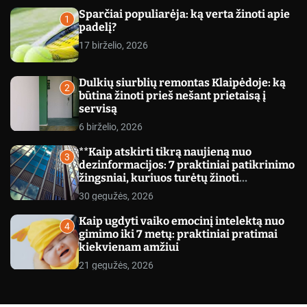
c
Sparčiai populiarėja: ką verta žinoti apie
o
1
padelį?
l
o
17 birželio, 2026
r
m
o
Dulkių siurblių remontas Klaipėdoje: ką
d
2
būtina žinoti prieš nešant prietaisą į
e
servisą
6 birželio, 2026
**Kaip atskirti tikrą naujieną nuo
3
dezinformacijos: 7 praktiniai patikrinimo
žingsniai, kuriuos turėtų žinoti
kiekvienas**
30 gegužės, 2026
Kaip ugdyti vaiko emocinį intelektą nuo
4
gimimo iki 7 metų: praktiniai pratimai
kiekvienam amžiui
21 gegužės, 2026