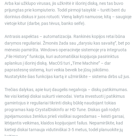
Arba kai užklupo virusas, jis užkrėtė ir išorinį diską, nes tas buvo
prijungtas prie kompiuterio. Todėl pirmoji taisyklė – turėti bent du
išorinius diskus ir juos rotuoti. Vieną laikyti namuose, kitą – saugioje
vietoje kitur (darbe, pas tėvus, banko seife).
Antrasis aspektas – automatizacija. Rankinės kopijos retai būna
darymos reguliariai. Žmonės žada sau „darysiu kas savaitę”, bet po
mėnesio pamiršta. Windows operacinėje sistemoje yra integruota
„File History” funkcija, kuri automatiškai kopijuoja pasirinktus
aplankus į išorinį diską. MacOS turi „Time Machine” – dar
paprastesnę sistemą, kuri veikia beveik be jūsų įsikišimo.
Nustatykite šias funkcijas kartą ir užmirškite – sistema dirbs už jus.
Trečias dalykas, apie kurį daugelis negalvoja – diskų patikimumas.
Ne visi kietieji diskai sukurti vienodai. Verta investuoti į patikimus
gamintojus ir reguliariai tikrinti diskų būklę naudojant tokias
programas kaip CrystalDiskInfo ar HD Tune. Diskas gali rodyti
įspėjamuosius ženklus prieš visiškai sugesdamas – keisti garsai,
lėtėjantis veikimas, klaidos kopijuojant failus. Nepamirškite, kad
kietieji diskai tarnauja vidutiniškai 3-5 metus, todėl planuokite jų