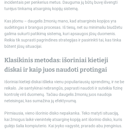
incidentais per penkerius metus. Dauguma jų būtų buvę išvengti
turėjus tinkamą atsarginių kopijų sistemą.
Kas įdomu – daugelis žmonių mano, kad atsarginės kopijos yra
sudėtingas ir brangus procesas. Iš tiesų, net su minimaliu biudžetu
galima sukurti patikimą sistemą, kuri apsaugos jūsų duomenis.
Reikia tik suprasti pagrindines strategijas ir pasirinkti tai, kas tinka
būtent jūsų situacijai.
Klasikinis metodas: išoriniai kietieji
diskai ir kaip juos naudoti protingai
Išoriniai kietieji diskai išlieka vienu populiariausių sprendimų, ir ne be
reikalo. Jie santykinai nebrangūs, paprasti naudoti ir suteikia fizinę
kontrolę virš duomenų. Tačiau daugelis žmonių juos naudoja
neteisingai, kas sumažina jų efektyvumą.
Pirmiausia, vieno išorinio disko nepakanka. Teko matyti situaciją,
kai žmogus laikė vienintelę atsarginę kopiją ant išorinio disko, kuris
gulėjo šalia kompiuterio. Kai įvyko vagystė, prarado abu įrenginius.