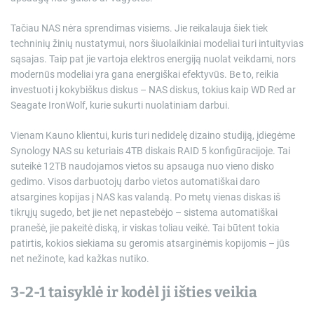
Tačiau NAS nėra sprendimas visiems. Jie reikalauja šiek tiek
techninių žinių nustatymui, nors šiuolaikiniai modeliai turi intuityvias
sąsajas. Taip pat jie vartoja elektros energiją nuolat veikdami, nors
modernūs modeliai yra gana energiškai efektyvūs. Be to, reikia
investuoti į kokybiškus diskus – NAS diskus, tokius kaip WD Red ar
Seagate IronWolf, kurie sukurti nuolatiniam darbui.
Vienam Kauno klientui, kuris turi nedidelę dizaino studiją, įdiegėme
Synology NAS su keturiais 4TB diskais RAID 5 konfigūracijoje. Tai
suteikė 12TB naudojamos vietos su apsauga nuo vieno disko
gedimo. Visos darbuotojų darbo vietos automatiškai daro
atsargines kopijas į NAS kas valandą. Po metų vienas diskas iš
tikrųjų sugedo, bet jie net nepastebėjo – sistema automatiškai
pranešė, jie pakeitė diską, ir viskas toliau veikė. Tai būtent tokia
patirtis, kokios siekiama su geromis atsarginėmis kopijomis – jūs
net nežinote, kad kažkas nutiko.
3-2-1 taisyklė ir kodėl ji išties veikia