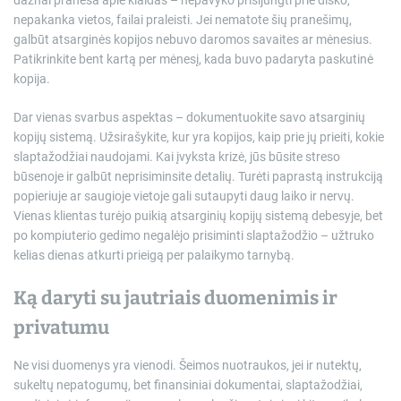
nepakanka vietos, failai praleisti. Jei nematote šių pranešimų,
galbūt atsarginės kopijos nebuvo daromos savaites ar mėnesius.
Patikrinkite bent kartą per mėnesį, kada buvo padaryta paskutinė
kopija.
Dar vienas svarbus aspektas – dokumentuokite savo atsarginių
kopijų sistemą. Užsirašykite, kur yra kopijos, kaip prie jų prieiti, kokie
slaptažodžiai naudojami. Kai įvyksta krizė, jūs būsite streso
būsenoje ir galbūt neprisiminsite detalių. Turėti paprastą instrukciją
popieriuje ar saugioje vietoje gali sutaupyti daug laiko ir nervų.
Vienas klientas turėjo puikią atsarginių kopijų sistemą debesyje, bet
po kompiuterio gedimo negalėjo prisiminti slaptažodžio – užtruko
kelias dienas atkurti prieigą per palaikymo tarnybą.
Ką daryti su jautriais duomenimis ir
privatumu
Ne visi duomenys yra vienodi. Šeimos nuotraukos, jei ir nutektų,
sukeltų nepatogumų, bet finansiniai dokumentai, slaptažodžiai,