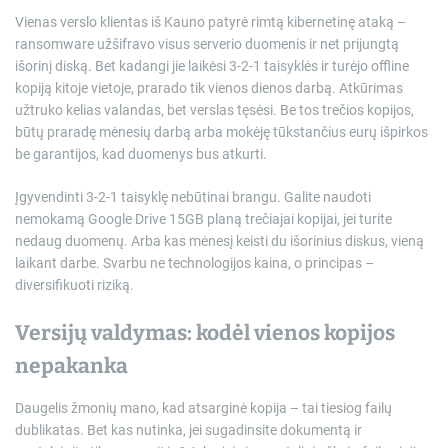
Vienas verslo klientas iš Kauno patyrė rimtą kibernetinę ataką –
ransomware užšifravo visus serverio duomenis ir net prijungtą
išorinį diską. Bet kadangi jie laikėsi 3-2-1 taisyklės ir turėjo offline
kopiją kitoje vietoje, prarado tik vienos dienos darbą. Atkūrimas
užtruko kelias valandas, bet verslas tęsėsi. Be tos trečios kopijos,
būtų praradę mėnesių darbą arba mokėję tūkstančius eurų išpirkos
be garantijos, kad duomenys bus atkurti.
Įgyvendinti 3-2-1 taisyklę nebūtinai brangu. Galite naudoti
nemokamą Google Drive 15GB planą trečiajai kopijai, jei turite
nedaug duomenų. Arba kas mėnesį keisti du išorinius diskus, vieną
laikant darbe. Svarbu ne technologijos kaina, o principas –
diversifikuoti riziką.
Versijų valdymas: kodėl vienos kopijos
nepakanka
Daugelis žmonių mano, kad atsarginė kopija – tai tiesiog failų
dublikatas. Bet kas nutinka, jei sugadinsite dokumentą ir