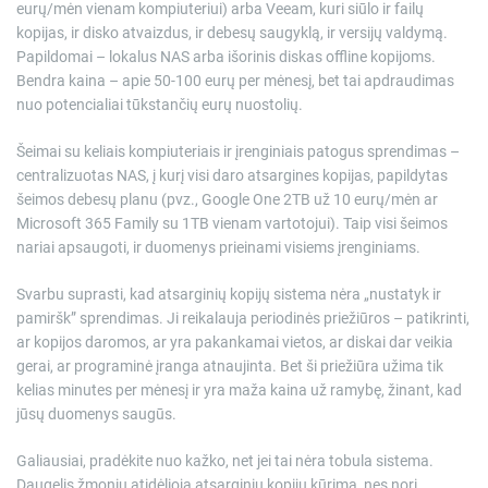
eurų/mėn vienam kompiuteriui) arba Veeam, kuri siūlo ir failų
kopijas, ir disko atvaizdus, ir debesų saugyklą, ir versijų valdymą.
Papildomai – lokalus NAS arba išorinis diskas offline kopijoms.
Bendra kaina – apie 50-100 eurų per mėnesį, bet tai apdraudimas
nuo potencialiai tūkstančių eurų nuostolių.
Šeimai su keliais kompiuteriais ir įrenginiais patogus sprendimas –
centralizuotas NAS, į kurį visi daro atsargines kopijas, papildytas
šeimos debesų planu (pvz., Google One 2TB už 10 eurų/mėn ar
Microsoft 365 Family su 1TB vienam vartotojui). Taip visi šeimos
nariai apsaugoti, ir duomenys prieinami visiems įrenginiams.
Svarbu suprasti, kad atsarginių kopijų sistema nėra „nustatyk ir
pamiršk” sprendimas. Ji reikalauja periodinės priežiūros – patikrinti,
ar kopijos daromos, ar yra pakankamai vietos, ar diskai dar veikia
gerai, ar programinė įranga atnaujinta. Bet ši priežiūra užima tik
kelias minutes per mėnesį ir yra maža kaina už ramybę, žinant, kad
jūsų duomenys saugūs.
Galiausiai, pradėkite nuo kažko, net jei tai nėra tobula sistema.
Daugelis žmonių atidėlioja atsarginių kopijų kūrimą, nes nori