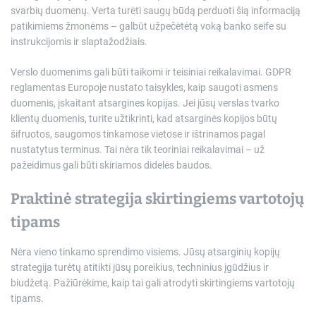
svarbių duomenų. Verta turėti saugų būdą perduoti šią informaciją
patikimiems žmonėms – galbūt užpečėtėtą voką banko seife su
instrukcijomis ir slaptažodžiais.
Verslo duomenims gali būti taikomi ir teisiniai reikalavimai. GDPR
reglamentas Europoje nustato taisykles, kaip saugoti asmens
duomenis, įskaitant atsargines kopijas. Jei jūsų verslas tvarko
klientų duomenis, turite užtikrinti, kad atsarginės kopijos būtų
šifruotos, saugomos tinkamose vietose ir ištrinamos pagal
nustatytus terminus. Tai nėra tik teoriniai reikalavimai – už
pažeidimus gali būti skiriamos didelės baudos.
Praktinė strategija skirtingiems vartotojų
tipams
Nėra vieno tinkamo sprendimo visiems. Jūsų atsarginių kopijų
strategija turėtų atitikti jūsų poreikius, techninius įgūdžius ir
biudžetą. Pažiūrėkime, kaip tai gali atrodyti skirtingiems vartotojų
tipams.