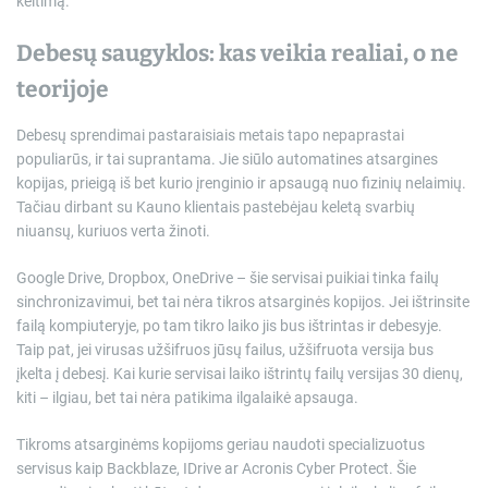
keitimą.
Debesų saugyklos: kas veikia realiai, o ne
teorijoje
Debesų sprendimai pastaraisiais metais tapo nepaprastai
populiarūs, ir tai suprantama. Jie siūlo automatines atsargines
kopijas, prieigą iš bet kurio įrenginio ir apsaugą nuo fizinių nelaimių.
Tačiau dirbant su Kauno klientais pastebėjau keletą svarbių
niuansų, kuriuos verta žinoti.
Google Drive, Dropbox, OneDrive – šie servisai puikiai tinka failų
sinchronizavimui, bet tai nėra tikros atsarginės kopijos. Jei ištrinsite
failą kompiuteryje, po tam tikro laiko jis bus ištrintas ir debesyje.
Taip pat, jei virusas užšifruos jūsų failus, užšifruota versija bus
įkelta į debesį. Kai kurie servisai laiko ištrintų failų versijas 30 dienų,
kiti – ilgiau, bet tai nėra patikima ilgalaikė apsauga.
Tikroms atsarginėms kopijoms geriau naudoti specializuotus
servisus kaip Backblaze, IDrive ar Acronis Cyber Protect. Šie