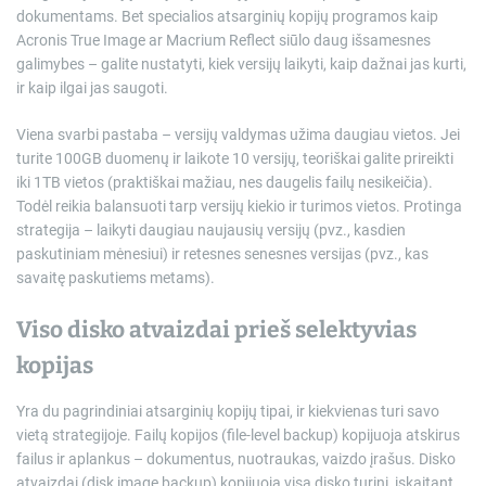
dokumentams. Bet specialios atsarginių kopijų programos kaip
Acronis True Image ar Macrium Reflect siūlo daug išsamesnes
galimybes – galite nustatyti, kiek versijų laikyti, kaip dažnai jas kurti,
ir kaip ilgai jas saugoti.
Viena svarbi pastaba – versijų valdymas užima daugiau vietos. Jei
turite 100GB duomenų ir laikote 10 versijų, teoriškai galite prireikti
iki 1TB vietos (praktiškai mažiau, nes daugelis failų nesikeičia).
Todėl reikia balansuoti tarp versijų kiekio ir turimos vietos. Protinga
strategija – laikyti daugiau naujausių versijų (pvz., kasdien
paskutiniam mėnesiui) ir retesnes senesnes versijas (pvz., kas
savaitę paskutiems metams).
Viso disko atvaizdai prieš selektyvias
kopijas
Yra du pagrindiniai atsarginių kopijų tipai, ir kiekvienas turi savo
vietą strategijoje. Failų kopijos (file-level backup) kopijuoja atskirus
failus ir aplankus – dokumentus, nuotraukas, vaizdo įrašus. Disko
atvaizdai (disk image backup) kopijuoja visą disko turinį, įskaitant