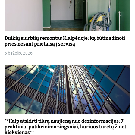
į
r
a
š
Dulkių siurblių remontas Klaipėdoje: ką būtina žinoti
prieš nešant prietaisą į servisą
ų
6 birželio, 2026
**Kaip atskirti tikrą naujieną nuo dezinformacijos: 7
praktiniai patikrinimo žingsniai, kuriuos turėtų žinoti
kiekvienas**