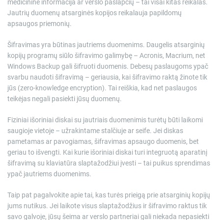
medicininė informacija ar verslo paslapčių – tai visai kitas reikalas.
Jautrių duomenų atsarginės kopijos reikalauja papildomų
apsaugos priemonių.
Šifravimas yra būtinas jautriems duomenims. Daugelis atsarginių
kopijų programų siūlo šifravimo galimybę – Acronis, Macrium, net
Windows Backup gali šifruoti duomenis. Debesų paslaugoms ypač
svarbu naudoti šifravimą – geriausia, kai šifravimo raktą žinote tik
jūs (zero-knowledge encryption). Tai reiškia, kad net paslaugos
teikėjas negali pasiekti jūsų duomenų.
Fiziniai išoriniai diskai su jautriais duomenimis turėtų būti laikomi
saugioje vietoje – užrakintame stalčiuje ar seife. Jei diskas
pametamas ar pavogiamas, šifravimas apsaugo duomenis, bet
geriau to išvengti. Kai kurie išoriniai diskai turi integruotą aparatinį
šifravimą su klaviatūra slaptažodžiui įvesti – tai puikus sprendimas
ypač jautriems duomenims.
Taip pat pagalvokite apie tai, kas turės prieigą prie atsarginių kopijų
jums nutikus. Jei laikote visus slaptažodžius ir šifravimo raktus tik
savo galvoje, jūsų šeima ar verslo partneriai gali niekada nepasiekti