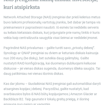
kuri atsipirksta
Network Attached Storage (NAS) įrenginiai dar prieš kelerius metus
buvo laikomi profesionalių vartotojų įrankiu, bet dabar jie tampa vis
prieinamesni ir paprastesni naudoti. Iš esmės tai nedidelis serveris
su keliais kietaisiais diskais, kurį prijungiate prie namų tinklo ir kuris
veikia kaip centralizuota saugykla visai šeimai ar nedidelei įmonei.
Pagrindinė NAS privalumas – galite turėti savo „privatų debesį”.
Synology ar QNAP įrenginiai su dviem ar keturiais diskais kainuoja
nuo 200 eurų (be diskų), bet suteikia daug galimybių. Galite
nustatyti RAID konfigūraciją, kai duomenys dubliuojami keliuose
diskuose – jei vienas diskas sugenda, duomenys išlieka saugūs. Tai
daug patikimiau nei vienas išorinis diskas.
Kas dar įdomu – šiuolaikiniai NAS įrenginiai gali automatiškai daryti
atsargines kopijas į debesį. Pavyzdžiui, galite nustatyti, kad
svarbiausios bylos iš NAS būtų kopijuojamos į Amazon Glacier ar
Backblaze B2. Taip gaunate ir lokalų greitą prieigą, ir išorinę
apsaugą nuo gaisro ar vagystės.