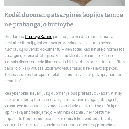
Kodėl duomenų atsarginės kopijos tampa
ne prabanga, o būtinybe
Dirbdamas
IT srityje Kaune
jau daugiau nei dešimtmetį, mačiau
dešimtis situacijų, kai žmonės prarasdavo viską – nuo šeimos
nuotraukų iki verslo dokumentų – vien todėl, kad neturėjo normalios
atsarginių kopijų strategijos. Vienas klientas prisiminė, kaip jo
kietasis diskas sugedo likus savaitei iki svarbios prezentacijos. Kitas
pasakojo, kaip virusas užšifravo visus failus ir reikalavo išpirkos.
Tokios istorijos kartojasi nuolat, o žmonės vis dar galvoja „man tai
nenutiks”.
Realybė tokia: ne „ar” jūsų duomenys bus prarasti, o „kada”. Kietieji
diskai turi ribotą tarnavimo laiką, programinė įranga gali sugesti,
virusai evoliucionuoja, o žmogiškos klaidos – ištrinti ne tą failą ar
išpilti kavą ant nešiojamojo – nutinka dažniau nei norėtume
pripažinti. Kauno įmonėse, su kuriomis teko bendradarbiauti,
vidutiniškai kas trečia susiduria su rimtais duomenų praradimo