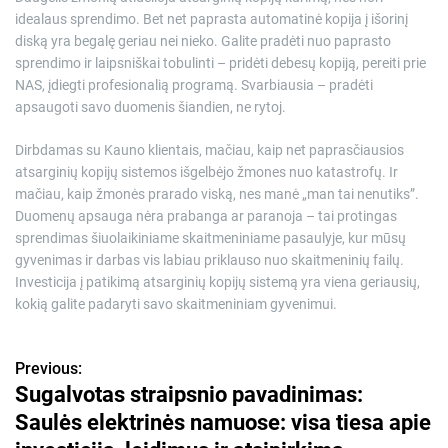
idealaus sprendimo. Bet net paprasta automatinė kopija į išorinį
diską yra begalę geriau nei nieko. Galite pradėti nuo paprasto
sprendimo ir laipsniškai tobulinti – pridėti debesų kopiją, pereiti prie
NAS, įdiegti profesionalią programą. Svarbiausia – pradėti
apsaugoti savo duomenis šiandien, ne rytoj.
Dirbdamas su Kauno klientais, mačiau, kaip net paprasčiausios
atsarginių kopijų sistemos išgelbėjo žmones nuo katastrofų. Ir
mačiau, kaip žmonės prarado viską, nes manė „man tai nenutiks”.
Duomenų apsauga nėra prabanga ar paranoja – tai protingas
sprendimas šiuolaikiniame skaitmeniniame pasaulyje, kur mūsų
gyvenimas ir darbas vis labiau priklauso nuo skaitmeninių failų.
Investicija į patikimą atsarginių kopijų sistemą yra viena geriausių,
kokią galite padaryti savo skaitmeniniam gyvenimui.
Previous:
N
Sugalvotas straipsnio pavadinimas:
a
Saulės elektrinės namuose: visa tiesa apie