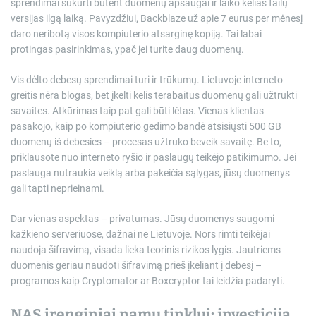
sprendimai sukurti būtent duomenų apsaugai ir laiko kelias failų
versijas ilgą laiką. Pavyzdžiui, Backblaze už apie 7 eurus per mėnesį
daro neribotą visos kompiuterio atsarginę kopiją. Tai labai
protingas pasirinkimas, ypač jei turite daug duomenų.
Vis dėlto debesų sprendimai turi ir trūkumų. Lietuvoje interneto
greitis nėra blogas, bet įkelti kelis terabaitus duomenų gali užtrukti
savaites. Atkūrimas taip pat gali būti lėtas. Vienas klientas
pasakojo, kaip po kompiuterio gedimo bandė atsisiųsti 500 GB
duomenų iš debesies – procesas užtruko beveik savaitę. Be to,
priklausote nuo interneto ryšio ir paslaugų teikėjo patikimumo. Jei
paslauga nutraukia veiklą arba pakeičia sąlygas, jūsų duomenys
gali tapti neprieinami.
Dar vienas aspektas – privatumas. Jūsų duomenys saugomi
kažkieno serveriuose, dažnai ne Lietuvoje. Nors rimti teikėjai
naudoja šifravimą, visada lieka teorinis rizikos lygis. Jautriems
duomenis geriau naudoti šifravimą prieš įkeliant į debesį –
programos kaip Cryptomator ar Boxcryptor tai leidžia padaryti.
NAS įrenginiai namų tinklui: investicija,