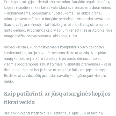
Protinga strategija – derinti abu metodus. Darykite reguliarias failų
kopijas (kasdien ar kas kelias valandas) svarbiausiems duomenims
– dokumentams, projektams, nuotraukoms. Tai leidžia greitai
atkurti pavienius failus. Ir darykite periodinius viso disko atvaizdus
(kas savaitę ar mėnesį) – tai leidžia greitai atkurti visą sistemą po
rimto gedimo. Programos kaip Macrium Reflect Free ar Acronis True
Image leidžia lengvai nustatyti abi kopijų rūšis.
Vienas klientas, kurio nešiojamasis kompiuteris buvo pavogtas
konferencijoje, turėjo savaitės senumo disko atvaizdą. Nusipirko
naują kompiuterį, atkūrė atvaizdą, ir po pusės dienos dirbo su
visomis programomis ir nustatymais. Vienintelis praradimas – kelių
dienų dokumentai, bet jie buvo atsarginėje failų kopijoje debesyje.
Be disko atvaizdo, būtų praradęs savaitę konfigūruojant viską iš
naujo.
Kaip patikrinti, ar jūsų atsarginės kopijos
tikrai veikia
Štai šokiruojanti statistika iš IT sektoriaus: apie 30% atsarginių