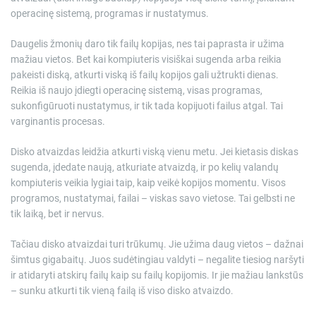
operacinę sistemą, programas ir nustatymus.
Daugelis žmonių daro tik failų kopijas, nes tai paprasta ir užima
mažiau vietos. Bet kai kompiuteris visiškai sugenda arba reikia
pakeisti diską, atkurti viską iš failų kopijos gali užtrukti dienas.
Reikia iš naujo įdiegti operacinę sistemą, visas programas,
sukonfigūruoti nustatymus, ir tik tada kopijuoti failus atgal. Tai
varginantis procesas.
Disko atvaizdas leidžia atkurti viską vienu metu. Jei kietasis diskas
sugenda, įdedate naują, atkuriate atvaizdą, ir po kelių valandų
kompiuteris veikia lygiai taip, kaip veikė kopijos momentu. Visos
programos, nustatymai, failai – viskas savo vietose. Tai gelbsti ne
tik laiką, bet ir nervus.
Tačiau disko atvaizdai turi trūkumų. Jie užima daug vietos – dažnai
šimtus gigabaitų. Juos sudėtingiau valdyti – negalite tiesiog naršyti
ir atidaryti atskirų failų kaip su failų kopijomis. Ir jie mažiau lankstūs
– sunku atkurti tik vieną failą iš viso disko atvaizdo.