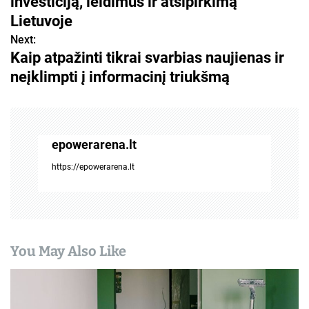
v
investiciją, leidimus ir atsipirkimą
Lietuvoje
i
Next:
g
Kaip atpažinti tikrai svarbias naujienas ir
neįklimpti į informacinį triukšmą
a
c
i
epowerarena.lt
j
https://epowerarena.lt
a
t
a
You May Also Like
r
p