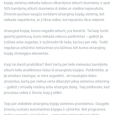
kopijų sistemų niekada nebuvo išbandytos atkurti duomenis, ir apie
50% bandymų atkurti duomenis iš dalies ar visiškai nepavyksta.
Žmonės jaučiasi saugūs turėdami atsarginių kopijų sistemą, bet
niekada nepatikrina, ar ji tikrai veikia, kol neįvyksta tikra nelaimė.
Atsarginė kopija, kurios negalite atkurti, yra beverčė. Tai kaip turėti
gaisrinį gesintuvą, kuris niekada nebuvo patikrintas – galbūt jis
tuščias arba sugadęs, ir sužinosite tik tada, kai bus per vėlu. Todėl
reguliarus atkūrimo testavimas yra būtinas bet kurios atsarginių
kopijų strategijos elementas.
Kaip tai daryti praktiškai? Bent kartą per kelis mėnesius bandykite
atkurti kelis atsitiktinius failus iš atsarginės kopijos. Patikrinkite, ar
jie atsidaro teisingai, ar nėra sugadinti. Jei naudojate disko
atvaizdus, kartą per metus verta išbandyti pilną sistemos atkūrimą
– galbūt į virtualią mašiną arba atsarginį diską. Taip įsitikinsite, kad
procesas veikia ir žinote, kaip jį atlikti.
Taip pat stebėkite atsarginių kopijų sistemos pranešimus. Daugelis
žmonių nustato automatines kopijas ir užmiršta. Bet programos
dažnai praneša apie klaidas – nepavyko prisijungti prie disko,