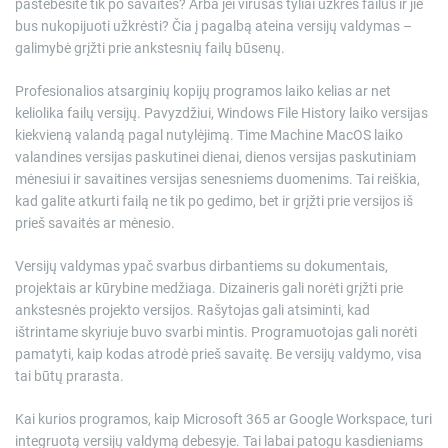
pastebėsite tik po savaitės? Arba jei virusas tyliai užkrės failus ir jie
bus nukopijuoti užkrėsti? Čia į pagalbą ateina versijų valdymas –
galimybė grįžti prie ankstesnių failų būsenų.
Profesionalios atsarginių kopijų programos laiko kelias ar net
keliolika failų versijų. Pavyzdžiui, Windows File History laiko versijas
kiekvieną valandą pagal nutylėjimą. Time Machine MacOS laiko
valandines versijas paskutinei dienai, dienos versijas paskutiniam
mėnesiui ir savaitines versijas senesniems duomenims. Tai reiškia,
kad galite atkurti failą ne tik po gedimo, bet ir grįžti prie versijos iš
prieš savaitės ar mėnesio.
Versijų valdymas ypač svarbus dirbantiems su dokumentais,
projektais ar kūrybine medžiaga. Dizaineris gali norėti grįžti prie
ankstesnės projekto versijos. Rašytojas gali atsiminti, kad
ištrintame skyriuje buvo svarbi mintis. Programuotojas gali norėti
pamatyti, kaip kodas atrodė prieš savaitę. Be versijų valdymo, visa
tai būtų prarasta.
Kai kurios programos, kaip Microsoft 365 ar Google Workspace, turi
integruotą versijų valdymą debesyje. Tai labai patogu kasdieniams