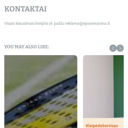
KONTAKTAI
Visais klausimais kreiptis el. paštu
reklama@epowerarena.lt
YOU MAY ALSO LIKE:
Klaipėda
Servisas