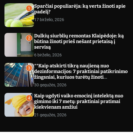
c
Sparčiai populiarėja: ką verta žinoti apie
o
1
padelį?
l
o
17 birželio, 2026
r
m
o
Dulkių siurblių remontas Klaipėdoje: ką
d
2
būtina žinoti prieš nešant prietaisą į
e
servisą
6 birželio, 2026
**Kaip atskirti tikrą naujieną nuo
3
dezinformacijos: 7 praktiniai patikrinimo
žingsniai, kuriuos turėtų žinoti
kiekvienas**
30 gegužės, 2026
Kaip ugdyti vaiko emocinį intelektą nuo
4
gimimo iki 7 metų: praktiniai pratimai
kiekvienam amžiui
21 gegužės, 2026