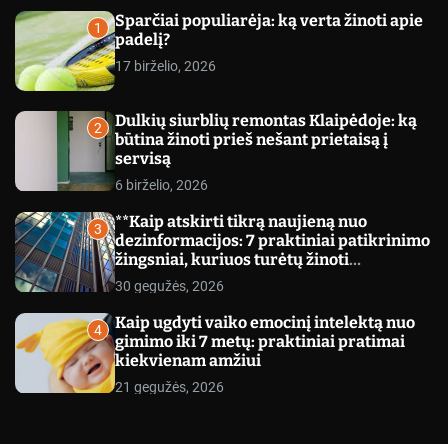
c
Sparčiai populiarėja: ką verta žinoti apie
o
1
padelį?
l
o
17 birželio, 2026
r
m
o
Dulkių siurblių remontas Klaipėdoje: ką
d
2
būtina žinoti prieš nešant prietaisą į
e
servisą
6 birželio, 2026
**Kaip atskirti tikrą naujieną nuo
3
dezinformacijos: 7 praktiniai patikrinimo
žingsniai, kuriuos turėtų žinoti
kiekvienas**
30 gegužės, 2026
Kaip ugdyti vaiko emocinį intelektą nuo
4
gimimo iki 7 metų: praktiniai pratimai
kiekvienam amžiui
21 gegužės, 2026