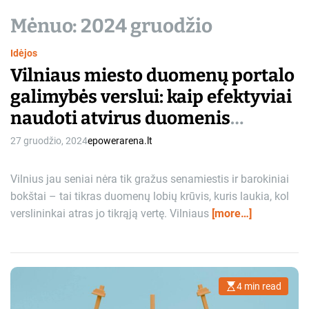
Mėnuo:
2024 gruodžio
Idėjos
Vilniaus miesto duomenų portalo
galimybės verslui: kaip efektyviai
naudoti atvirus duomenis
strateginiams sprendimams
27 gruodžio, 2024
epowerarena.lt
priimti
Vilnius jau seniai nėra tik gražus senamiestis ir barokiniai
bokštai – tai tikras duomenų lobių krūvis, kuris laukia, kol
verslininkai atras jo tikrąją vertę. Vilniaus
[more…]
4 min read
E
s