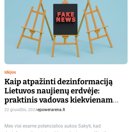
t
i
m
a
t
e
d
r
e
a
d
t
i
m
e
Idėjos
Kaip atpažinti dezinformaciją
Lietuvos naujienų erdvėje:
praktinis vadovas kiekvienam
skaitytojui
22 gruodžio, 2024
epowerarena.lt
Mes visi esame potencialios aukos Sakyti, kad