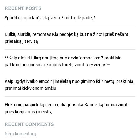
RECENT POSTS
Sparčiai populiarėja: ką verta žinoti apie padelį?
Dulkių siurblių remontas Klaipėdoje: ką būtina žinoti prieš nešant
prietaisą į servisą
**Kaip atskirti tikrą naujieną nuo dezinformacijos: 7 praktiniai
patikrinimo žingsniai, kuriuos turėtų žinoti kiekvienas**
Kaip ugdyti vaiko emocinį intelektą nuo gimimo iki 7 metų: praktiniai
pratimai kiekvienam amžiui
Elektrinių paspirtukų gedimų diagnostika Kaune: ką būtina žinoti
prieš kreipiantis į meistrą
RECENT COMMENTS
Nėra komentarų.