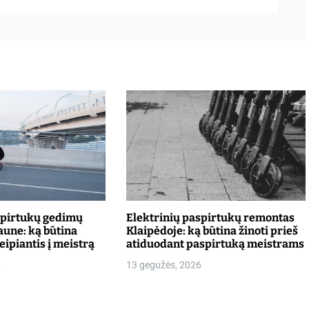
spirtukų gedimų
Elektrinių paspirtukų remontas
aune: ką būtina
Klaipėdoje: ką būtina žinoti prieš
reipiantis į meistrą
atiduodant paspirtuką meistrams
6
13 gegužės, 2026