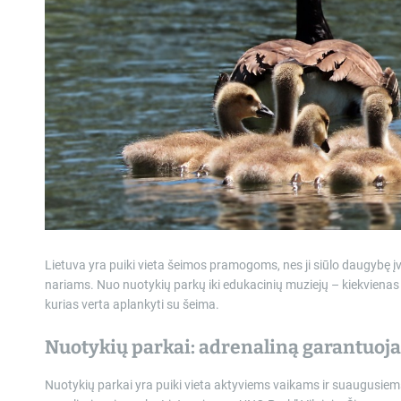
Lietuva yra puiki vieta šeimos pramogoms, nes ji siūlo daugybę įva
nariams. Nuo nuotykių parkų iki edukacinių muziejų – kiekvienas 
kurias verta aplankyti su šeima.
Nuotykių parkai: adrenaliną garantuoj
Nuotykių parkai yra puiki vieta aktyviems vaikams ir suaugusiems,