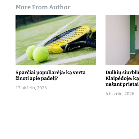
More From Author
Sparčiai populiarėja: ką verta
Dulkių siurbl
žinoti apie padelį?
Klaipėdoje: ką
nešant prietai
17 birželio, 2026
6 birželio, 2026