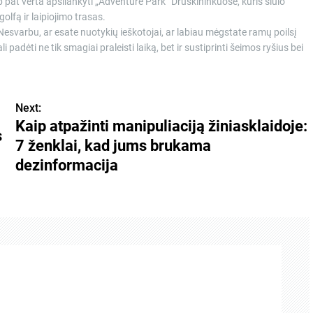
 pat verta apsilankyti „Adventure Park” Druskininkuose, kuris siūlo
olfą ir laipiojimo trasas.
 Nesvarbu, ar esate nuotykių ieškotojai, ar labiau mėgstate ramų poilsį
dėti ne tik smagiai praleisti laiką, bet ir sustiprinti šeimos ryšius bei
Next:
Kaip atpažinti manipuliaciją žiniasklaidoje:
s
7 ženklai, kad jums brukama
dezinformacija