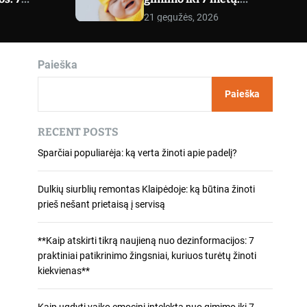
tikrinimo
praktiniai pratimai
m
21 gegužės, 2026
o
iuos turėtų
kiekvienam amžiui
d
nas**
e
Paieška
Paieška
RECENT POSTS
Sparčiai populiarėja: ką verta žinoti apie padelį?
Dulkių siurblių remontas Klaipėdoje: ką būtina žinoti
prieš nešant prietaisą į servisą
**Kaip atskirti tikrą naujieną nuo dezinformacijos: 7
praktiniai patikrinimo žingsniai, kuriuos turėtų žinoti
kiekvienas**