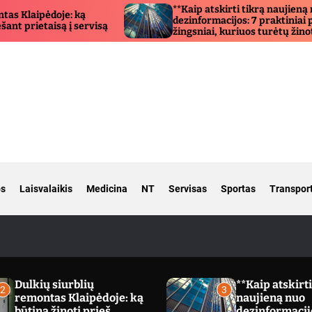
**Kaip atskirti tikrą naujieną nuo
dezinformacijos: 7 praktiniai patikrinimo
isą
žingsniai, kuriuos turėtų žinoti kiekvienas**
os
Laisvalaikis
Medicina
NT
Servisas
Sportas
Transpor
Dulkių siurblių
**Kaip atskirti
2
3
remontas Klaipėdoje: ką
naujieną nuo
būtina žinoti prieš
dezinformacijo