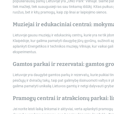
populiariausių parkų Lietuvoje yra „UNO Park” Vilniuje. Šiame park
tiek mažieji, tiek suaugusieji ras sau tinkamą iššūkį. Kitas puikus
ruožus, bet ir kitų pramogų, kaip zip linai ar laipiojimo sienos.
Muziejai ir edukaciniai centrai: mokym
Lietuvoje gausu muziejų ir edukacinių centrų, kurie yra ne tik įdom
Klaipėdoje, kur galima pamatyti daugybę jūrų gyvūnų, sužinoti api
aplankyti Energetikos ir technikos muziejų Vilniuje, kur vaikai gali
eksperimentus.
Gamtos parkai ir rezervatai: gamtos gro
Lietuvoje yra daugybė gamtos parkų ir rezervatų, kurie puikiai t
pėsčiųjų ir dviračių takų, taip pat galimybę išsinuomoti valtys ir p
galima pamatyti unikalią Lietuvos gamtą ir netgi dalyvauti gryb
Pramogų centrai ir atrakcionų parkai: l
Jei norite leisti laiką linksmai ir aktyviai, verta aplankyti pramo