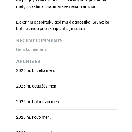
Kaip ugdyti vaiko emocinį intelektą nuo gimimo iki 7
metų: praktiniai pratimai kiekvienam amžiui
Elektrinių paspirtukų gedimų diagnostika Kaune: ką
būtina žinoti prieš kreipiantis į meistrą
RECENT COMMENTS
Nėra komentarų.
ARCHIVES
2026 m. birželio mėn.
2026 m. gegužės mėn.
2026 m. balandžio mėn.
2026 m. kovo mėn.