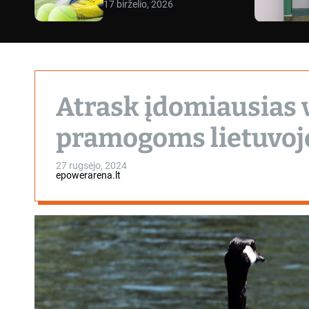
17 birželio, 2026
Atrask įdomiausias 
pramogoms lietuvoj
27 rugsėjo, 2024
epowerarena.lt