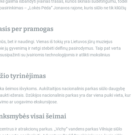
e galima išbandyti įvairias trasas, kurios skiriasi sudėtingumu, todėl
 pasirinkimas – „Lokės Pėda” Jonavos rajone, kuris siūlo ne tik kliūčių
asis per pramogas
ūs, bet ir naudingi. Vienas iš tokių yra Lietuvos jūrų muziejus
e jų gyvenimą ir netgi stebėti delfinų pasirodymus. Taip pat verta
 susipažinti su įvairiomis technologijomis ir atlikti mokslinius
žio tyrinėjimas
inka šeimos išvykoms. Aukštaitijos nacionalinis parkas siūlo daugybę
laukti ežerais. Dzūkijos nacionalinis parkas yra dar viena puiki vieta, kur
avimo ar uogavimo ekskursijose.
inksmybės visai šeimai
gų centrus ir atrakcionų parkus. „Vichy” vandens parkas Vilniuje siūlo