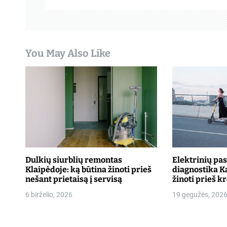
j
a
t
You May Also Like
a
r
p
į
r
a
Dulkių siurblių remontas
Elektrinių pa
Klaipėdoje: ką būtina žinoti prieš
diagnostika K
š
nešant prietaisą į servisą
žinoti prieš k
6 birželio, 2026
19 gegužės, 202
ų