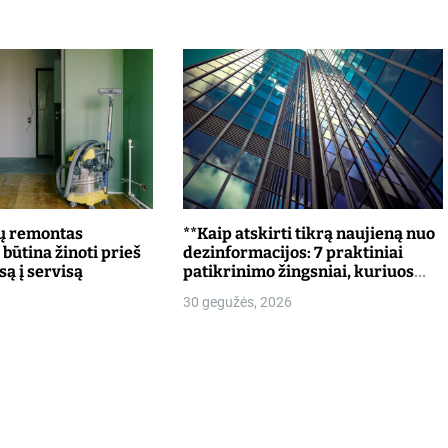
ių remontas
**Kaip atskirti tikrą naujieną nuo
 būtina žinoti prieš
dezinformacijos: 7 praktiniai
są į servisą
patikrinimo žingsniai, kuriuos
turėtų žinoti kiekvienas**
30 gegužės, 2026