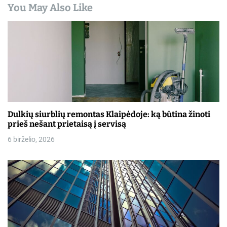
You May Also Like
r
p
į
r
a
š
Dulkių siurblių remontas Klaipėdoje: ką būtina žinoti
prieš nešant prietaisą į servisą
ų
6 birželio, 2026