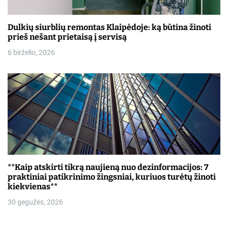
Dulkių siurblių remontas Klaipėdoje: ką būtina žinoti
prieš nešant prietaisą į servisą
6 birželio, 2026
**Kaip atskirti tikrą naujieną nuo dezinformacijos: 7
praktiniai patikrinimo žingsniai, kuriuos turėtų žinoti
kiekvienas**
30 gegužės, 2026