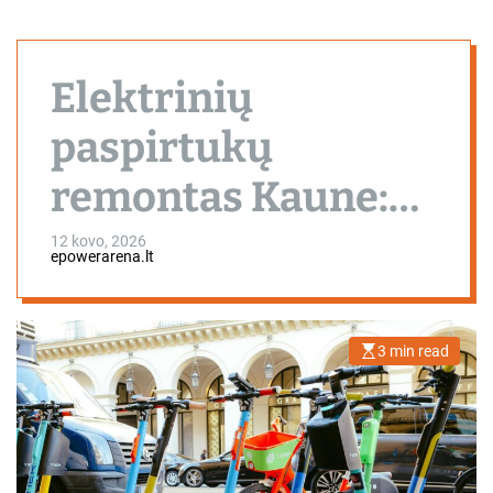
Elektrinių
paspirtukų
remontas Kaune:
ką būtina žinoti
12 kovo, 2026
epowerarena.lt
prieš atiduodant
paspirtuką į
3 min read
E
s
servisą
t
i
m
a
t
e
d