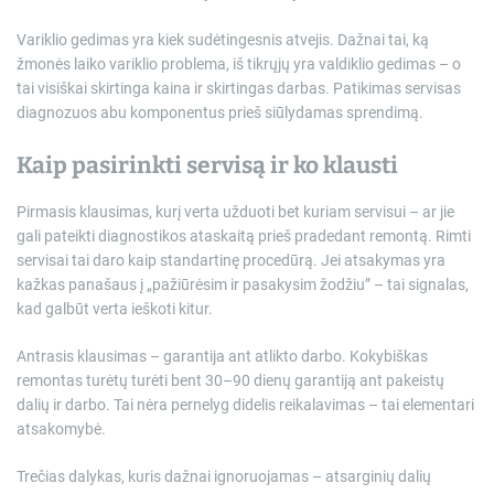
Variklio gedimas yra kiek sudėtingesnis atvejis. Dažnai tai, ką
žmonės laiko variklio problema, iš tikrųjų yra valdiklio gedimas – o
tai visiškai skirtinga kaina ir skirtingas darbas. Patikimas servisas
diagnozuos abu komponentus prieš siūlydamas sprendimą.
Kaip pasirinkti servisą ir ko klausti
Pirmasis klausimas, kurį verta užduoti bet kuriam servisui – ar jie
gali pateikti diagnostikos ataskaitą prieš pradedant remontą. Rimti
servisai tai daro kaip standartinę procedūrą. Jei atsakymas yra
kažkas panašaus į „pažiūrėsim ir pasakysim žodžiu” – tai signalas,
kad galbūt verta ieškoti kitur.
Antrasis klausimas – garantija ant atlikto darbo. Kokybiškas
remontas turėtų turėti bent 30–90 dienų garantiją ant pakeistų
dalių ir darbo. Tai nėra pernelyg didelis reikalavimas – tai elementari
atsakomybė.
Trečias dalykas, kuris dažnai ignoruojamas – atsarginių dalių