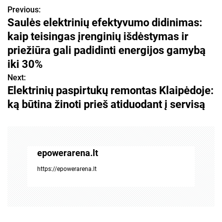
Previous:
N
Saulės elektrinių efektyvumo didinimas:
a
kaip teisingas įrenginių išdėstymas ir
v
priežiūra gali padidinti energijos gamybą
iki 30%
i
Next:
g
Elektrinių paspirtukų remontas Klaipėdoje:
ką būtina žinoti prieš atiduodant į servisą
a
c
i
epowerarena.lt
j
https://epowerarena.lt
a
t
a