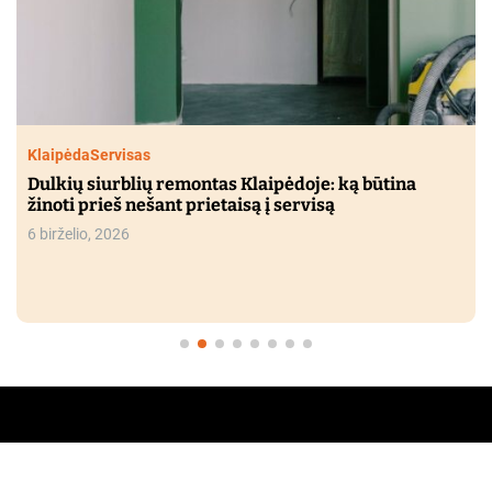
Klaipėda
Servisas
Dulkių siurblių remontas Klaipėdoje: ką būtina
žinoti prieš nešant prietaisą į servisą
6 birželio, 2026