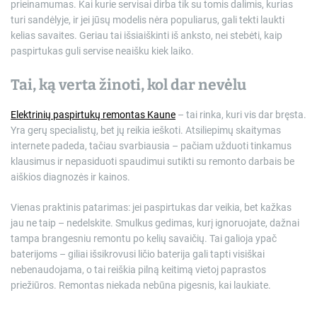
prieinamumas. Kai kurie servisai dirba tik su tomis dalimis, kurias
turi sandėlyje, ir jei jūsų modelis nėra populiarus, gali tekti laukti
kelias savaites. Geriau tai išsiaiškinti iš anksto, nei stebėti, kaip
paspirtukas guli servise neaišku kiek laiko.
Tai, ką verta žinoti, kol dar nevėlu
Elektrinių paspirtukų remontas Kaune
– tai rinka, kuri vis dar bręsta.
Yra gerų specialistų, bet jų reikia ieškoti. Atsiliepimų skaitymas
internete padeda, tačiau svarbiausia – pačiam užduoti tinkamus
klausimus ir nepasiduoti spaudimui sutikti su remonto darbais be
aiškios diagnozės ir kainos.
Vienas praktinis patarimas: jei paspirtukas dar veikia, bet kažkas
jau ne taip – nedelskite. Smulkus gedimas, kurį ignoruojate, dažnai
tampa brangesniu remontu po kelių savaičių. Tai galioja ypač
baterijoms – giliai išsikrovusi ličio baterija gali tapti visiškai
nebenaudojama, o tai reiškia pilną keitimą vietoj paprastos
priežiūros. Remontas niekada nebūna pigesnis, kai laukiate.