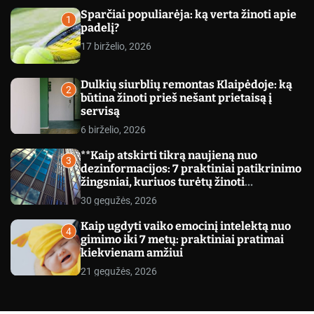
c
Sparčiai populiarėja: ką verta žinoti apie
o
1
padelį?
l
o
17 birželio, 2026
r
m
o
Dulkių siurblių remontas Klaipėdoje: ką
d
2
būtina žinoti prieš nešant prietaisą į
e
servisą
6 birželio, 2026
**Kaip atskirti tikrą naujieną nuo
3
dezinformacijos: 7 praktiniai patikrinimo
žingsniai, kuriuos turėtų žinoti
kiekvienas**
30 gegužės, 2026
Kaip ugdyti vaiko emocinį intelektą nuo
4
gimimo iki 7 metų: praktiniai pratimai
kiekvienam amžiui
21 gegužės, 2026