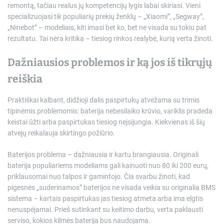
remontą, tačiau realus jų kompetencijų lygis labai skiriasi. Vieni
specializuojasi tik populiarių prekių ženklų – „Xiaomi”, „Segway”,
„Ninebot” – modeliais, kiti imasi bet ko, bet ne visada su tokiu pat
rezultatu. Tai nėra kritika – tiesiog rinkos realybė, kurią verta žinoti.
Dažniausios problemos ir ką jos iš tikrųjų
reiškia
Praktiškai kalbant, didžioji dalis paspirtukų atvežama su trimis
tipinėmis problemomis: baterija nebesilaiko krūvio, variklis pradeda
keistai ūžti arba paspirtukas tiesiog neįsijungia. Kiekvienas iš šių
atvejų reikalauja skirtingo požiūrio.
Baterijos problema – dažniausia ir kartu brangiausia. Originali
baterija populiariems modeliams gali kainuoti nuo 80 iki 200 eurų,
priklausomai nuo talpos ir gamintojo. Čia svarbu žinoti, kad
pigesnės „suderinamos” baterijos ne visada veikia su originalia BMS
sistema – kartais paspirtukas jas tiesiog atmeta arba ima elgtis
nenuspėjamai. Prieš sutinkant su keitimo darbu, verta paklausti
serviso, kokios kilmės baterija bus naudojama.