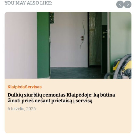
YOU MAY ALSO LIKE:
Klaipėda
Servisas
Dulkių siurblių remontas Klaipėdoje: ką būtina
žinoti prieš nešant prietaisą į servisą
6 birželio, 2026