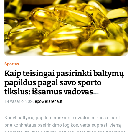
m
a
t
e
d
r
e
a
d
t
i
m
e
Sportas
Kaip teisingai pasirinkti baltymų
papildus pagal savo sporto
tikslus: išsamus vadovas
pradedantiesiems ir
14 vasario, 2026
epowerarena.lt
pažengusiems
Kodėl baltymų papildai apskritai egzistuoja Prieš einant
prie konkretaus pasirinkimo logikos, verta suprasti vieną