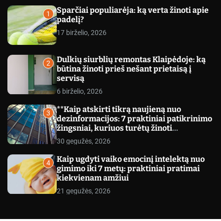
c
Sparčiai populiarėja: ką verta žinoti apie
o
1
padelį?
l
o
17 birželio, 2026
r
m
o
Dulkių siurblių remontas Klaipėdoje: ką
d
2
būtina žinoti prieš nešant prietaisą į
e
servisą
6 birželio, 2026
**Kaip atskirti tikrą naujieną nuo
3
dezinformacijos: 7 praktiniai patikrinimo
žingsniai, kuriuos turėtų žinoti
kiekvienas**
30 gegužės, 2026
Kaip ugdyti vaiko emocinį intelektą nuo
4
gimimo iki 7 metų: praktiniai pratimai
kiekvienam amžiui
21 gegužės, 2026