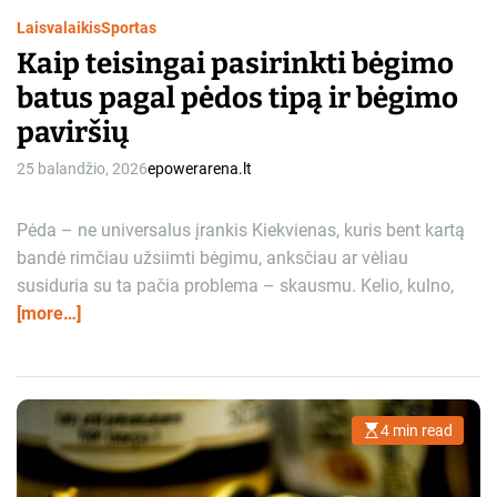
Laisvalaikis
Sportas
Kaip teisingai pasirinkti bėgimo
batus pagal pėdos tipą ir bėgimo
paviršių
25 balandžio, 2026
epowerarena.lt
Pėda – ne universalus įrankis Kiekvienas, kuris bent kartą
bandė rimčiau užsiimti bėgimu, anksčiau ar vėliau
susiduria su ta pačia problema – skausmu. Kelio, kulno,
[more…]
4 min read
E
s
t
i