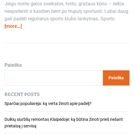
Jeigu norite geros sveikatos, tvirto, gražaus kūno – reikia
neapsileisti ir kasdien bent po truputį sportuoti. Labai daug
gali padėti reguliarus sporto klubo lankymas. Sporto
[more…]
Paieška
Paieška
RECENT POSTS
Sparčiai populiarėja: ką verta žinoti apie padelį?
Dulkių siurblių remontas Klaipėdoje: ką būtina žinoti prieš nešant
prietaisą į servisą