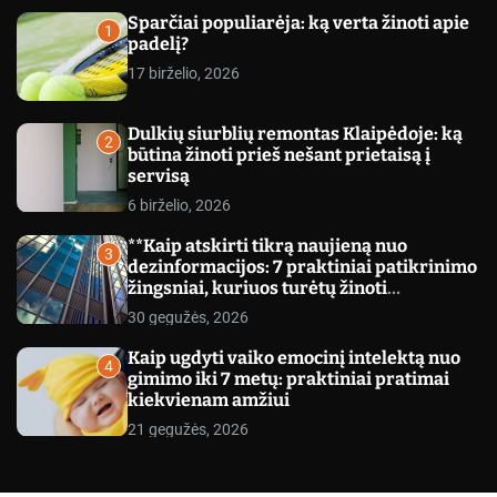
c
Sparčiai populiarėja: ką verta žinoti apie
o
1
padelį?
l
o
17 birželio, 2026
r
m
o
Dulkių siurblių remontas Klaipėdoje: ką
d
2
būtina žinoti prieš nešant prietaisą į
e
servisą
6 birželio, 2026
**Kaip atskirti tikrą naujieną nuo
3
dezinformacijos: 7 praktiniai patikrinimo
žingsniai, kuriuos turėtų žinoti
kiekvienas**
30 gegužės, 2026
Kaip ugdyti vaiko emocinį intelektą nuo
4
gimimo iki 7 metų: praktiniai pratimai
kiekvienam amžiui
21 gegužės, 2026