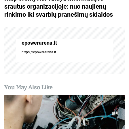
srautus organizacijoje: nuo naujienų
i
rinkimo iki svarbių pranešimų sklaidos
g
a
c
epowerarena.lt
i
https://epowerarena.lt
j
a
t
You May Also Like
a
r
p