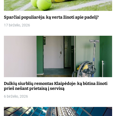
Sparčiai populiarėja: ką verta žinoti apie padelį?
17 birželio, 2026
Dulkių siurblių remontas Klaipėdoje: ką būtina žinoti
prieš nešant prietaisą į servisą
6 birželio, 2026