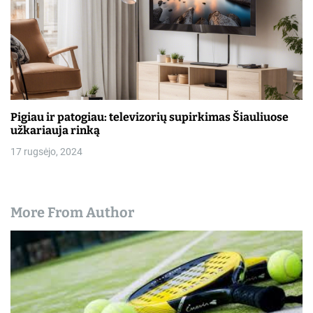
Pigiau ir patogiau: televizorių supirkimas Šiauliuose
užkariauja rinką
17 rugsėjo, 2024
More From Author