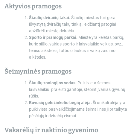
Aktyvios pramogos
Šiaulių dviračių takai
.
Šiaulių miestas turi gerai
išvystytą dviračių takų tinklą, leidžiantį patogiai
apžiūrėti miestą dviračiu.
Sporto ir pramogų parkai
.
Mieste yra keletas parkų,
kurie siūlo įvairias sporto ir laisvalaikio veiklas, pvz.,
teniso aikšteles, futbolo laukus ir vaikų žaidimo
aikšteles.
Šeimyninės pramogos
Šiaulių zoologijos sodas
.
Puiki vieta šeimos
laisvalaikiui praleisti gamtoje, stebint įvairias gyvūnų
rūšis.
Buvusių geležinkelio bėgių alėja
.
Ši unikali alėja yra
puiki vieta pasivaikščiojimams šeimai, nes ji pritaikyta
pėsčiųjų ir dviračių eismui.
Vakarėlių ir naktinio gyvenimo