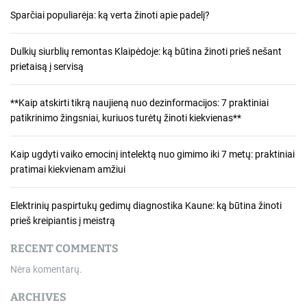
Sparčiai populiarėja: ką verta žinoti apie padelį?
Dulkių siurblių remontas Klaipėdoje: ką būtina žinoti prieš nešant
prietaisą į servisą
**Kaip atskirti tikrą naujieną nuo dezinformacijos: 7 praktiniai
patikrinimo žingsniai, kuriuos turėtų žinoti kiekvienas**
Kaip ugdyti vaiko emocinį intelektą nuo gimimo iki 7 metų: praktiniai
pratimai kiekvienam amžiui
Elektrinių paspirtukų gedimų diagnostika Kaune: ką būtina žinoti
prieš kreipiantis į meistrą
RECENT COMMENTS
Nėra komentarų.
ARCHIVES