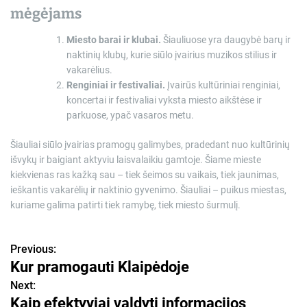
mėgėjams
Miesto barai ir klubai
.
Šiauliuose yra daugybė barų ir
naktinių klubų, kurie siūlo įvairius muzikos stilius ir
vakarėlius.
Renginiai ir festivaliai
.
Įvairūs kultūriniai renginiai,
koncertai ir festivaliai vyksta miesto aikštėse ir
parkuose, ypač vasaros metu.
Šiauliai siūlo įvairias pramogų galimybes, pradedant nuo kultūrinių
išvykų ir baigiant aktyviu laisvalaikiu gamtoje. Šiame mieste
kiekvienas ras kažką sau – tiek šeimos su vaikais, tiek jaunimas,
ieškantis vakarėlių ir naktinio gyvenimo. Šiauliai – puikus miestas,
kuriame galima patirti tiek ramybę, tiek miesto šurmulį.
Previous:
N
Kur pramogauti Klaipėdoje
a
Next:
Kaip efektyviai valdyti informacijos
v