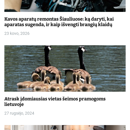
į
r
Kavos aparatų remontas Šiauliuose: ką daryti, kai
a
aparatas sugenda, ir kaip išvengti brangių klaidų
š
23 kovo, 2026
ų
Atrask įdomiausias vietas šeimos pramogoms
lietuvoje
27 rugsėjo, 2024