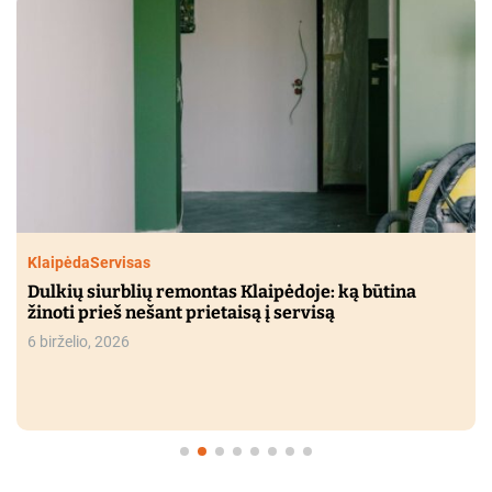
Klaipėda
Servisas
Dulkių siurblių remontas Klaipėdoje: ką būtina
žinoti prieš nešant prietaisą į servisą
6 birželio, 2026