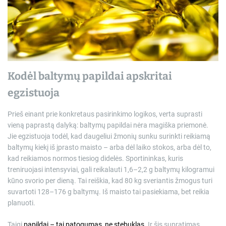
r
e
a
d
t
i
m
e
Kodėl baltymų papildai apskritai
egzistuoja
Prieš einant prie konkretaus pasirinkimo logikos, verta suprasti
vieną paprastą dalyką: baltymų papildai nėra magiška priemonė.
Jie egzistuoja todėl, kad daugeliui žmonių sunku surinkti reikiamą
baltymų kiekį iš įprasto maisto – arba dėl laiko stokos, arba dėl to,
kad reikiamos normos tiesiog didelės. Sportininkas, kuris
treniruojasi intensyviai, gali reikalauti 1,6–2,2 g baltymų kilogramui
kūno svorio per dieną. Tai reiškia, kad 80 kg sveriantis žmogus turi
suvartoti 128–176 g baltymų. Iš maisto tai pasiekiama, bet reikia
planuoti.
Taigi
papildai – tai patogumas, ne stebuklas
. Ir šis supratimas