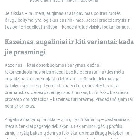
kasdieniam sportininkui – abejotina.
Jei tikslas – raumenų augimas ar atsigavimas po treniruotės,
išrūgų baltymai yra logiškas pasirinkimas. Jei esi pradedantysis ir
tiesiog nori papildyti mitybą – koncentratas visiškai pakankamas.
Kazeinas, augaliniai ir kiti variantai: kada
jie prasmingi
Kazeinas – lėtai absorbuojamas baltymas, dažnai
rekomenduojamas prieš miegą. Logika paprasta: nakties metu
organizmas regeneruojasi, o lėtas aminorūgščių tiekimas gali
palaikyti šį procesą. Tyrimai tai patvirtina, nors efektas nėra
dramatiškas. Jei esi pažengęs sportininkas, kuris ieško kiekvieno
procento optimizacijos – kazeinas turi prasmę. Pradedančiajam tai
nėra prioritetas.
Augaliniai baltymų papildai – žirnių, ryžių, kanapių – pastaraisiais
metais ženkliai pagerėjo tiek skoniu, tiek aminorūgščių profiliu.
Žirnių ir ryžių baltymų derinys faktiškai artimas išrūgų kokybei. Tai