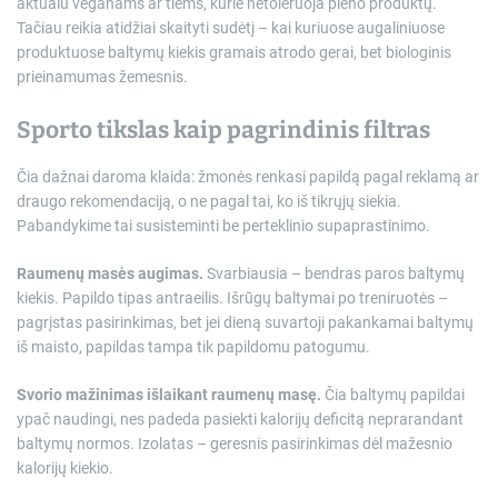
aktualu veganams ar tiems, kurie netoleruoja pieno produktų.
Tačiau reikia atidžiai skaityti sudėtį – kai kuriuose augaliniuose
produktuose baltymų kiekis gramais atrodo gerai, bet biologinis
prieinamumas žemesnis.
Sporto tikslas kaip pagrindinis filtras
Čia dažnai daroma klaida: žmonės renkasi papildą pagal reklamą ar
draugo rekomendaciją, o ne pagal tai, ko iš tikrųjų siekia.
Pabandykime tai susisteminti be perteklinio supaprastinimo.
Raumenų masės augimas.
Svarbiausia – bendras paros baltymų
kiekis. Papildo tipas antraeilis. Išrūgų baltymai po treniruotės –
pagrįstas pasirinkimas, bet jei dieną suvartoji pakankamai baltymų
iš maisto, papildas tampa tik papildomu patogumu.
Svorio mažinimas išlaikant raumenų masę.
Čia baltymų papildai
ypač naudingi, nes padeda pasiekti kalorijų deficitą neprarandant
baltymų normos. Izolatas – geresnis pasirinkimas dėl mažesnio
kalorijų kiekio.