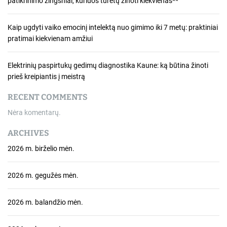
patikrinimo žingsniai, kuriuos turėtų žinoti kiekvienas**
Kaip ugdyti vaiko emocinį intelektą nuo gimimo iki 7 metų: praktiniai
pratimai kiekvienam amžiui
Elektrinių paspirtukų gedimų diagnostika Kaune: ką būtina žinoti
prieš kreipiantis į meistrą
RECENT COMMENTS
Nėra komentarų.
ARCHIVES
2026 m. birželio mėn.
2026 m. gegužės mėn.
2026 m. balandžio mėn.