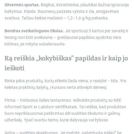
Ištvermės sportas.
Bėgikai, dviratininkai, plaukikai dažnai ignoruoja
baltymus. Klaida. Raumenų pažaida vyksta ir čia, atsigavimas
svarbus. Tačiau kiekiai mažesni – 1,2–1,6 g/kg pakanka.
Bendras sveikatingumo tikslas.
Jei sportuoji 3 kartus per savaitę ir
tiesiog nori būti sveikesnis – greičiausiai papildas apskritai nėra
būtinas, jei mityba subalansuota.
Ką reiškia „kokybiškas” papildas ir kaip jo
ieškoti
Rinka pilna produktų, kurių etiketė žada viena, o realybė – kita. Yra
keletas praktinių dalykų, į kuriuos verta atkreipti dėmesį.
Pirma – trečiosios šalies testavimas. Ieškokite produktų su NSF,
Informed Sport ar Labdoor sertifikatais. Tai reiškia, kad produktas
buvo nepriklausomai patikrintas dėl sudėties tikslumo ir galimų
užteršalų. Ypač svarbu tiems, kurie dalyvauja varžybose.
Antra – sudėties skaidrumas. Jei matote „patentuotą mišinį” be