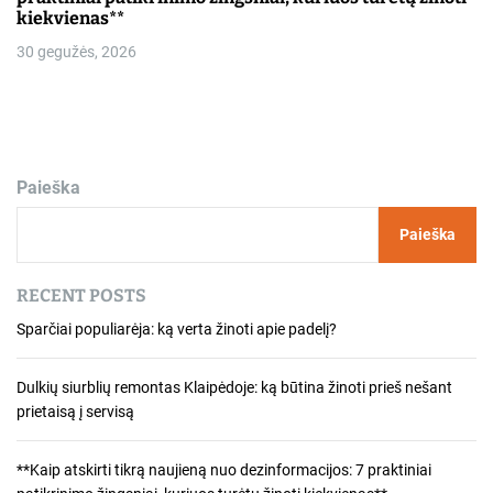
kiekvienas**
30 gegužės, 2026
Paieška
Paieška
RECENT POSTS
Sparčiai populiarėja: ką verta žinoti apie padelį?
Dulkių siurblių remontas Klaipėdoje: ką būtina žinoti prieš nešant
prietaisą į servisą
**Kaip atskirti tikrą naujieną nuo dezinformacijos: 7 praktiniai