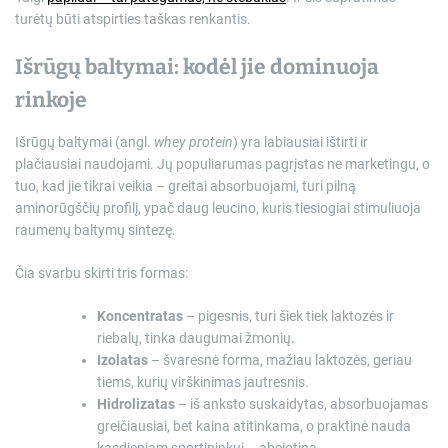
turėtų būti atspirties taškas renkantis.
Išrūgų baltymai: kodėl jie dominuoja
rinkoje
Išrūgų baltymai (angl.
whey protein
) yra labiausiai ištirti ir
plačiausiai naudojami. Jų populiarumas pagrįstas ne marketingu, o
tuo, kad jie tikrai veikia – greitai absorbuojami, turi pilną
aminorūgščių profilį, ypač daug leucino, kuris tiesiogiai stimuliuoja
raumenų baltymų sintezę.
Čia svarbu skirti tris formas:
Koncentratas
– pigesnis, turi šiek tiek laktozės ir
riebalų, tinka daugumai žmonių.
Izolatas
– švaresnė forma, mažiau laktozės, geriau
tiems, kurių virškinimas jautresnis.
Hidrolizatas
– iš anksto suskaidytas, absorbuojamas
greičiausiai, bet kaina atitinkama, o praktinė nauda