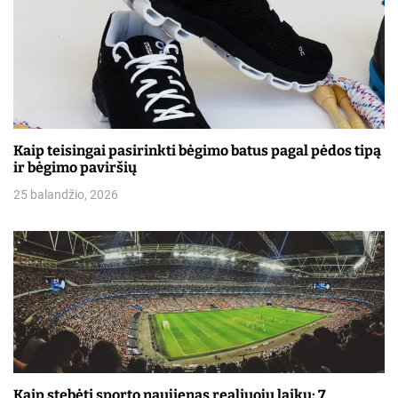
Kaip teisingai pasirinkti bėgimo batus pagal pėdos tipą
ir bėgimo paviršių
25 balandžio, 2026
Kaip stebėti sporto naujienas realiuoju laiku: 7