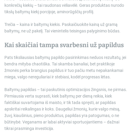
konkrečių kiekių – tai raudonas vėliavėlė. Geras produktas nurodo
tikslų baltymų kiekį porcijoje, aminorūgščių profilį.
Trečia – kaina ir baltymų kiekis. Paskaičiuokite kainą už gramą
baltymų, ne už pakelį. Tai vienintelis teisingas palyginimo būdas.
Kai skaičiai tampa svarbesni už papildus
Pats tiksliausias baltymų papildo pasirinkimas neduos rezultatų, jei
bendra mityba chaotiška. Tai skamba banaliai, bet praktikoje
žmonės perka brangius papildus ir tuo pačiu metu nepakankamai
miega, valgo nereguliariai ir stebiasi, kodėl progresas lėtas.
Baltymų papildas – tai paskutinis optimizacijos žingsnis, ne pirmas.
Pirmiausia verta suprasti, kiek baltymų per dieną reikia, kiek
faktiškai suvartojama iš maisto, ir tik tada spręsti, ar papildas
apskritai reikalingas ir koks. Daugeliui žmonių, kurie valgo mėsą,
žuvį, kiaušinius, pieno produktus, papildas yra patogumas, o ne
būtinybė. Veganams ar labai aktyviai sportuojantiems – dažnai
tikrai prasminga investicija.