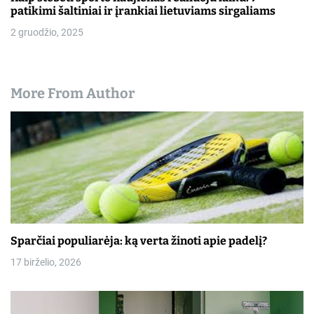
patikimi šaltiniai ir įrankiai lietuviams sirgaliams
2 gruodžio, 2025
More From Author
Sparčiai populiarėja: ką verta žinoti apie padelį?
17 birželio, 2026