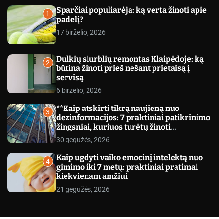
c
Sparčiai populiarėja: ką verta žinoti apie
o
1
padelį?
l
o
17 birželio, 2026
r
m
o
Dulkių siurblių remontas Klaipėdoje: ką
d
2
būtina žinoti prieš nešant prietaisą į
e
servisą
6 birželio, 2026
**Kaip atskirti tikrą naujieną nuo
3
dezinformacijos: 7 praktiniai patikrinimo
žingsniai, kuriuos turėtų žinoti
kiekvienas**
30 gegužės, 2026
Kaip ugdyti vaiko emocinį intelektą nuo
4
gimimo iki 7 metų: praktiniai pratimai
kiekvienam amžiui
21 gegužės, 2026