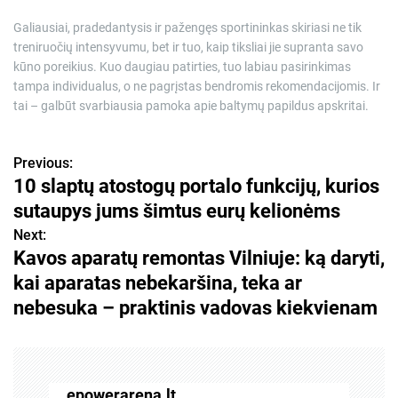
Galiausiai, pradedantysis ir pažengęs sportininkas skiriasi ne tik
treniruočių intensyvumu, bet ir tuo, kaip tiksliai jie supranta savo
kūno poreikius. Kuo daugiau patirties, tuo labiau pasirinkimas
tampa individualus, o ne pagrįstas bendromis rekomendacijomis. Ir
tai – galbūt svarbiausia pamoka apie baltymų papildus apskritai.
Previous:
N
10 slaptų atostogų portalo funkcijų, kurios
a
sutaupys jums šimtus eurų kelionėms
v
Next:
Kavos aparatų remontas Vilniuje: ką daryti,
i
kai aparatas nebekaršina, teka ar
g
nebesuka – praktinis vadovas kiekvienam
a
c
epowerarena.lt