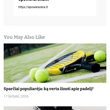
i
https://epowerarena.lt
j
a
t
You May Also Like
a
r
p
į
r
a
Sparčiai populiarėja: ką verta žinoti apie padelį?
š
17 birželio, 2026
ų