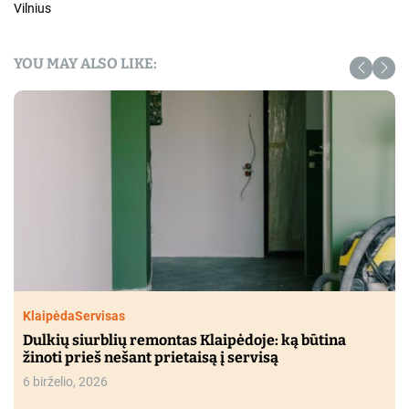
Vilnius
YOU MAY ALSO LIKE:
Klaipėda
Servisas
Dulkių siurblių remontas Klaipėdoje: ką būtina
žinoti prieš nešant prietaisą į servisą
6 birželio, 2026