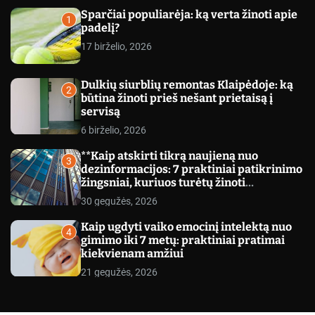
c
Sparčiai populiarėja: ką verta žinoti apie
o
1
padelį?
l
o
17 birželio, 2026
r
m
o
Dulkių siurblių remontas Klaipėdoje: ką
d
2
būtina žinoti prieš nešant prietaisą į
e
servisą
6 birželio, 2026
**Kaip atskirti tikrą naujieną nuo
3
dezinformacijos: 7 praktiniai patikrinimo
žingsniai, kuriuos turėtų žinoti
kiekvienas**
30 gegužės, 2026
Kaip ugdyti vaiko emocinį intelektą nuo
4
gimimo iki 7 metų: praktiniai pratimai
kiekvienam amžiui
21 gegužės, 2026