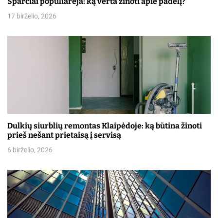
Sparčiai populiarėja: ką verta žinoti apie padelį?
17 birželio, 2026
Dulkių siurblių remontas Klaipėdoje: ką būtina žinoti
prieš nešant prietaisą į servisą
6 birželio, 2026