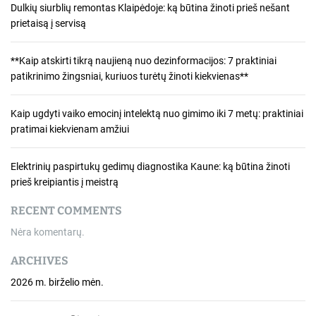
Dulkių siurblių remontas Klaipėdoje: ką būtina žinoti prieš nešant
prietaisą į servisą
**Kaip atskirti tikrą naujieną nuo dezinformacijos: 7 praktiniai
patikrinimo žingsniai, kuriuos turėtų žinoti kiekvienas**
Kaip ugdyti vaiko emocinį intelektą nuo gimimo iki 7 metų: praktiniai
pratimai kiekvienam amžiui
Elektrinių paspirtukų gedimų diagnostika Kaune: ką būtina žinoti
prieš kreipiantis į meistrą
RECENT COMMENTS
Nėra komentarų.
ARCHIVES
2026 m. birželio mėn.