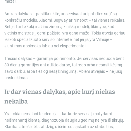
mažai.
Antras dalykas – pasitikrinkite, ar servisas turi patirties su jūsų
konkrečiu modeliu. Xiaomi, Segway ar Ninebot – tai vienas reikalas.
Bet jei turite kokį mažiau žinomą kinišką modelį, tikimybė, kad
vietinis meistras jį gerai pažįsta, yra gana maža. Tokiu atveju geriau
ieškoti specializuoto serviso internete, net jei jis yra Vilniuje –
siuntimas apsimoka labiau nei eksperimentai.
Trečias dalykas – garantija po remonto. Jei servisas neduoda bent
30 dienų garantijos ant atlikto darbo, tai rodo arba nepasitikėjimą
savo darbu, arba tiesiog nesąžiningumą. Abiem atvejais – ne jūsų
pasirinkimas.
Ir dar vienas dalykas, apie kurį niekas
nekalba
Yra tokia nemaloni tendencija – kai kurie servisai, matydami
neišmanantį klientą, diagnozuoja daugiau gedimų nei yra iš tikrųjų.
Klasika: atneši dėl stabdžių, o išeini su sąskaita už stabdžius,