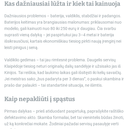
Kas dažniausiai lūžta ir kiek tai kainuoja
Dažniausios problemos – baterija, valdiklis, stabdžiai ir padangos.
Baterijos keitimas yra brangiausias malonumas: priklausomai nuo
modelio, gali kainuoti nuo 80 iki 250 eurų ir daugiau. Čia svarbu
suprasti vieną dalyką – jei paspirtukui jau 3–4 metai ir baterija
išsikrausčiusi, kartais ekonomiškiau tiesiog pirkti naują įrenginį nei
leisti pinigus į seną.
Valdiklio gedimas – tai jau rimtesnė problema. Daugelis servisų
Klaipėdoje tiesiog neturi originalių dalių sandėlyje ir užsisako jas iš
Kinijos. Tai reiškia, kad laukimo laikas gali išsitęsti iki kelių savaičių.
Jei meistras sako „bus padaryta per 3 dienas”, o paskui skambina ir
prašo dar palaukti – tai standartinė situacija, ne išimtis.
Kaip nepakliūti į spąstus
Pirmas dalykas – prieš atiduodant paspirtuką, paprašykite raštiško
defektavimo akto. Skamba formaliai, bet tai vienintelis būdas žinoti,
už ką konkrečiai mokate. Žodiniai pažadai servisų pasaulyje verti