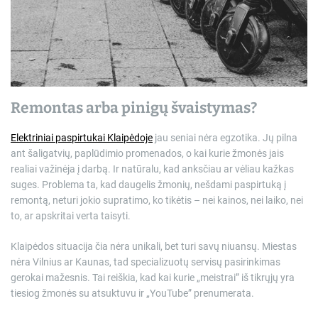
r
e
a
d
t
i
m
e
Remontas arba pinigų švaistymas?
Elektriniai paspirtukai Klaipėdoje
jau seniai nėra egzotika. Jų pilna
ant šaligatvių, paplūdimio promenados, o kai kurie žmonės jais
realiai važinėja į darbą. Ir natūralu, kad anksčiau ar vėliau kažkas
suges. Problema ta, kad daugelis žmonių, nešdami paspirtuką į
remontą, neturi jokio supratimo, ko tikėtis – nei kainos, nei laiko, nei
to, ar apskritai verta taisyti.
Klaipėdos situacija čia nėra unikali, bet turi savų niuansų. Miestas
nėra Vilnius ar Kaunas, tad specializuotų servisų pasirinkimas
gerokai mažesnis. Tai reiškia, kad kai kurie „meistrai” iš tikrųjų yra
tiesiog žmonės su atsuktuvu ir „YouTube” prenumerata.