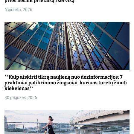
prieš nešant prietaisą į servisą
ų
6 birželio, 2026
**Kaip atskirti tikrą naujieną nuo dezinformacijos: 7
praktiniai patikrinimo žingsniai, kuriuos turėtų žinoti
kiekvienas**
30 gegužės, 2026