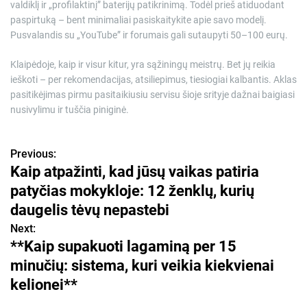
valdiklį ir „profilaktinį” baterijų patikrinimą. Todėl prieš atiduodant
paspirtuką – bent minimaliai pasiskaitykite apie savo modelį.
Pusvalandis su „YouTube” ir forumais gali sutaupyti 50–100 eurų.
Klaipėdoje, kaip ir visur kitur, yra sąžiningų meistrų. Bet jų reikia
ieškoti – per rekomendacijas, atsiliepimus, tiesiogiai kalbantis. Aklas
pasitikėjimas pirmu pasitaikiusiu servisu šioje srityje dažnai baigiasi
nusivylimu ir tuščia piniginė.
Previous:
N
Kaip atpažinti, kad jūsų vaikas patiria
a
patyčias mokykloje: 12 ženklų, kurių
v
daugelis tėvų nepastebi
Next:
i
**Kaip supakuoti lagaminą per 15
g
minučių: sistema, kuri veikia kiekvienai
kelionei**
a