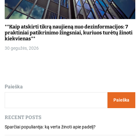
**Kaip atskirti tikrą naujieną nuo dezinformacijos: 7
praktiniai patikrinimo žingsniai, kuriuos turėtų žinoti
kiekvienas**
30 gegužės, 2026
Paieška
Paieška
RECENT POSTS
Sparčiai populiarėja: ką verta žinoti apie padelį?