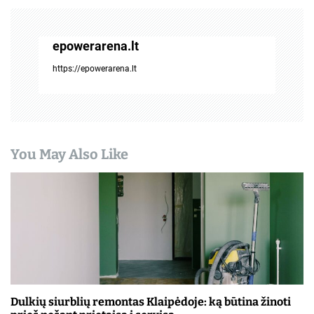
c
i
epowerarena.lt
j
https://epowerarena.lt
a
t
a
You May Also Like
r
p
į
r
a
š
Dulkių siurblių remontas Klaipėdoje: ką būtina žinoti