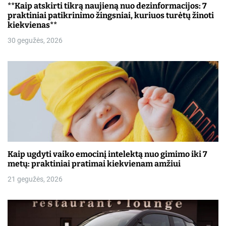
š
**Kaip atskirti tikrą naujieną nuo dezinformacijos: 7
praktiniai patikrinimo žingsniai, kuriuos turėtų žinoti
ų
kiekvienas**
30 gegužės, 2026
Kaip ugdyti vaiko emocinį intelektą nuo gimimo iki 7
metų: praktiniai pratimai kiekvienam amžiui
21 gegužės, 2026