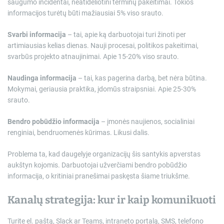
saugumo incidentai, neatidėliotini terminų pakeitimai. Tokios
informacijos turėtų būti mažiausiai 5% viso srauto.
Svarbi informacija
– tai, apie ką darbuotojai turi žinoti per
artimiausias kelias dienas. Nauji procesai, politikos pakeitimai,
svarbūs projekto atnaujinimai. Apie 15-20% viso srauto.
Naudinga informacija
– tai, kas pagerina darbą, bet nėra būtina.
Mokymai, geriausia praktika, įdomūs straipsniai. Apie 25-30%
srauto.
Bendro pobūdžio informacija
– įmonės naujienos, socialiniai
renginiai, bendruomenės kūrimas. Likusi dalis.
Problema ta, kad daugelyje organizacijų šis santykis apverstas
aukštyn kojomis. Darbuotojai užverčiami bendro pobūdžio
informacija, o kritiniai pranešimai paskęsta šiame triukšme.
Kanalų strategija: kur ir kaip komunikuoti
Turite el. paštą, Slack ar Teams, intraneto portalą, SMS, telefono