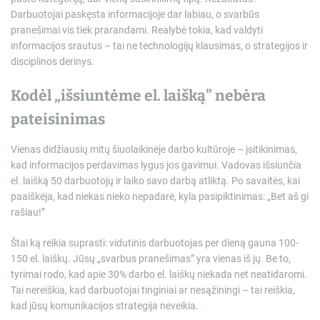
Darbuotojai paskęsta informacijoje dar labiau, o svarbūs
pranešimai vis tiek prarandami. Realybė tokia, kad valdyti
informacijos srautus – tai ne technologijų klausimas, o strategijos ir
disciplinos derinys.
Kodėl „išsiuntėme el. laišką” nebėra
pateisinimas
Vienas didžiausių mitų šiuolaikinėje darbo kultūroje – įsitikinimas,
kad informacijos perdavimas lygus jos gavimui. Vadovas išsiunčia
el. laišką 50 darbuotojų ir laiko savo darbą atliktą. Po savaitės, kai
paaiškėja, kad niekas nieko nepadarė, kyla pasipiktinimas: „Bet aš gi
rašiau!”
Štai ką reikia suprasti: vidutinis darbuotojas per dieną gauna 100-
150 el. laiškų. Jūsų „svarbus pranešimas” yra vienas iš jų. Be to,
tyrimai rodo, kad apie 30% darbo el. laiškų niekada net neatidaromi.
Tai nereiškia, kad darbuotojai tinginiai ar nesąžiningi – tai reiškia,
kad jūsų komunikacijos strategija neveikia.