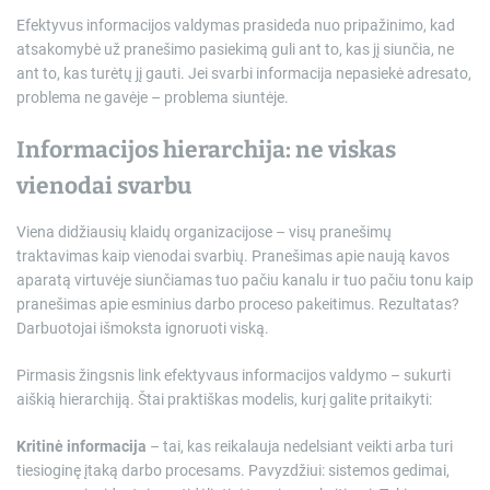
Efektyvus informacijos valdymas prasideda nuo pripažinimo, kad
atsakomybė už pranešimo pasiekimą guli ant to, kas jį siunčia, ne
ant to, kas turėtų jį gauti. Jei svarbi informacija nepasiekė adresato,
problema ne gavėje – problema siuntėje.
Informacijos hierarchija: ne viskas
vienodai svarbu
Viena didžiausių klaidų organizacijose – visų pranešimų
traktavimas kaip vienodai svarbių. Pranešimas apie naują kavos
aparatą virtuvėje siunčiamas tuo pačiu kanalu ir tuo pačiu tonu kaip
pranešimas apie esminius darbo proceso pakeitimus. Rezultatas?
Darbuotojai išmoksta ignoruoti viską.
Pirmasis žingsnis link efektyvaus informacijos valdymo – sukurti
aiškią hierarchiją. Štai praktiškas modelis, kurį galite pritaikyti:
Kritinė informacija
– tai, kas reikalauja nedelsiant veikti arba turi
tiesioginę įtaką darbo procesams. Pavyzdžiui: sistemos gedimai,