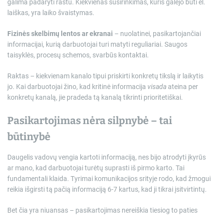
galima padaryti raštu. Kiekvienas susirinkimas, kuris galėjo būti el.
laiškas, yra laiko švaistymas.
Fizinės skelbimų lentos ar ekranai
– nuolatinei, pasikartojančiai
informacijai, kurią darbuotojai turi matyti reguliariai. Saugos
taisyklės, procesų schemos, svarbūs kontaktai.
Raktas – kiekvienam kanalo tipui priskirti konkretų tikslą ir laikytis
jo. Kai darbuotojai žino, kad kritinė informacija
visada
ateina per
konkretų kanalą, jie pradeda tą kanalą tikrinti prioritetiškai.
Pasikartojimas nėra silpnybė – tai
būtinybė
Daugelis vadovų vengia kartoti informaciją, nes bijo atrodyti įkyrūs
ar mano, kad darbuotojai turėtų suprasti iš pirmo karto. Tai
fundamentali klaida. Tyrimai komunikacijos srityje rodo, kad žmogui
reikia išgirsti tą pačią informaciją 6-7 kartus, kad ji tikrai įsitvirtintų.
Bet čia yra niuansas – pasikartojimas nereiškia tiesiog to paties