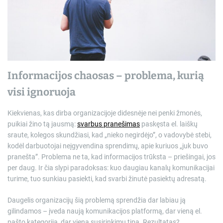
darbuotojams
r
e
a
d
t
i
m
e
Informacijos chaosas – problema, kurią
visi ignoruoja
Kiekvienas, kas dirba organizacijoje didesnėje nei penki žmonės,
puikiai žino tą jausmą:
svarbus pranešimas
paskęsta el. laiškų
sraute, kolegos skundžiasi, kad „nieko negirdėjo”, o vadovybė stebi,
kodėl darbuotojai neįgyvendina sprendimų, apie kuriuos „juk buvo
pranešta”. Problema ne ta, kad informacijos trūksta – priešingai, jos
per daug. Ir čia slypi paradoksas: kuo daugiau kanalų komunikacijai
turime, tuo sunkiau pasiekti, kad svarbi žinutė pasiektų adresatą.
Daugelis organizacijų šią problemą sprendžia dar labiau ją
gilindamos – įveda naują komunikacijos platformą, dar vieną el.
pašto kategoriją, dar vieną susirinkimų tipą. Rezultatas?