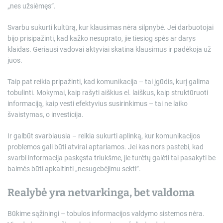
„nes užsiėmęs”.
Svarbu sukurti kultūrą, kur klausimas nėra silpnybė. Jei darbuotojai
bijo prisipažinti, kad kažko nesuprato, jie tiesiog spės ar darys
klaidas. Geriausi vadovai aktyviai skatina klausimus ir padėkoja už
juos.
Taip pat reikia pripažinti, kad komunikacija – tai įgūdis, kurį galima
tobulinti. Mokymai, kaip rašyti aiškius el. laiškus, kaip struktūruoti
informaciją, kaip vesti efektyvius susirinkimus – tai ne laiko
švaistymas, o investicija.
Ir galbūt svarbiausia – reikia sukurti aplinką, kur komunikacijos
problemos gali būti atvirai aptariamos. Jei kas nors pastebi, kad
svarbi informacija paskęsta triukšme, jie turėtų galėti tai pasakyti be
baimės būti apkaltinti „nesugebėjimu sekti”.
Realybė yra netvarkinga, bet valdoma
Būkime sąžiningi – tobulos informacijos valdymo sistemos nėra.