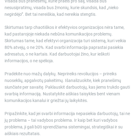
Visada bus pranešimų, kurie praeis pro šalį, visada bus
nesusipratimų, visada bus žmonių, kurie skundsis, kad „nieko
negirdėjo”. Bet tai nereiškia, kad nereikia stengtis.
Skirtumas tarp chaotiškos ir efektyvios organizacijos nėra tame,
kad pastarojoje niekada nebūna komunikacijos problemų.
Skirtumas tame, kad efektyvi organizacija turi sistemą, kuri veikia
80% atvejų, o ne 20%. Kad svarbi informacija paprastai pasiekia
adresatus, o ne kartais. Kad darbuotojai žino, kur ieškoti
informacijos, o ne spėlioja.
Pradėkite nuo mažų dalykų. Neprireiks revoliucijos – prireiks
nuoseklių, apgalvotų pakeitimų. Išanalizuokite, kiek pranešimų
siunčiate per savaitę. Paklauskit darbuotojų, kas jiems trukdo gauti
svarbią informaciją. Nustatykite aiškias taisykles bent vienam
komunikacijos kanalui ir griežtai jų laikykitės.
Pripažinkite, kad jei svarbi informacija nepasiekia darbuotojų, tai ne
jų problema – tai vadybos problema. Ir kaip bet kuri vadybos
problema, ji gali būti sprendžiama sistemingai, strategiškai ir su
aiškiais rezultatais.