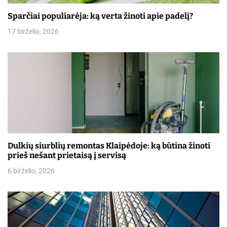
Sparčiai populiarėja: ką verta žinoti apie padelį?
17 birželio, 2026
Dulkių siurblių remontas Klaipėdoje: ką būtina žinoti
prieš nešant prietaisą į servisą
6 birželio, 2026