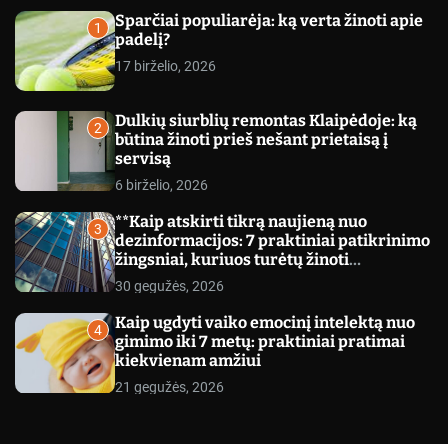
c
Sparčiai populiarėja: ką verta žinoti apie
o
1
padelį?
l
o
17 birželio, 2026
r
m
o
Dulkių siurblių remontas Klaipėdoje: ką
d
2
būtina žinoti prieš nešant prietaisą į
e
servisą
6 birželio, 2026
**Kaip atskirti tikrą naujieną nuo
3
dezinformacijos: 7 praktiniai patikrinimo
žingsniai, kuriuos turėtų žinoti
kiekvienas**
30 gegužės, 2026
Kaip ugdyti vaiko emocinį intelektą nuo
4
gimimo iki 7 metų: praktiniai pratimai
kiekvienam amžiui
21 gegužės, 2026