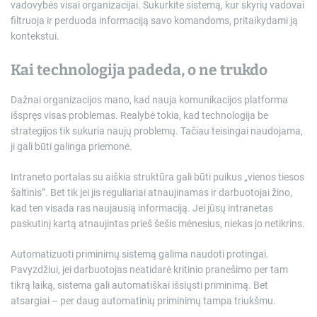
vadovybės visai organizacijai. Sukurkite sistemą, kur skyrių vadovai
filtruoja ir perduoda informaciją savo komandoms, pritaikydami ją
kontekstui.
Kai technologija padeda, o ne trukdo
Dažnai organizacijos mano, kad nauja komunikacijos platforma
išspręs visas problemas. Realybė tokia, kad technologija be
strategijos tik sukuria naujų problemų. Tačiau teisingai naudojama,
ji gali būti galinga priemonė.
Intraneto portalas su aiškia struktūra gali būti puikus „vienos tiesos
šaltinis”. Bet tik jei jis reguliariai atnaujinamas ir darbuotojai žino,
kad ten visada ras naujausią informaciją. Jei jūsų intranetas
paskutinį kartą atnaujintas prieš šešis mėnesius, niekas jo netikrins.
Automatizuoti priminimų sistemą galima naudoti protingai.
Pavyzdžiui, jei darbuotojas neatidarė kritinio pranešimo per tam
tikrą laiką, sistema gali automatiškai išsiųsti priminimą. Bet
atsargiai – per daug automatinių priminimų tampa triukšmu.