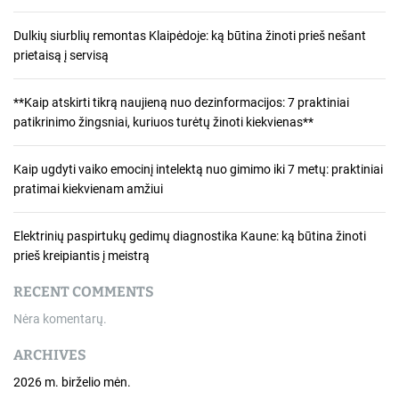
Dulkių siurblių remontas Klaipėdoje: ką būtina žinoti prieš nešant
prietaisą į servisą
**Kaip atskirti tikrą naujieną nuo dezinformacijos: 7 praktiniai
patikrinimo žingsniai, kuriuos turėtų žinoti kiekvienas**
Kaip ugdyti vaiko emocinį intelektą nuo gimimo iki 7 metų: praktiniai
pratimai kiekvienam amžiui
Elektrinių paspirtukų gedimų diagnostika Kaune: ką būtina žinoti
prieš kreipiantis į meistrą
RECENT COMMENTS
Nėra komentarų.
ARCHIVES
2026 m. birželio mėn.