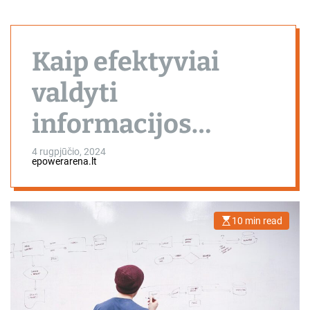
Kaip efektyviai
valdyti
informacijos
srautus
4 rugpjūčio, 2024
epowerarena.lt
organizacijoje ir
užtikrinti svarbių
10 min read
E
s
pranešimų
t
i
m
pasiekiamumą
a
t
e
d