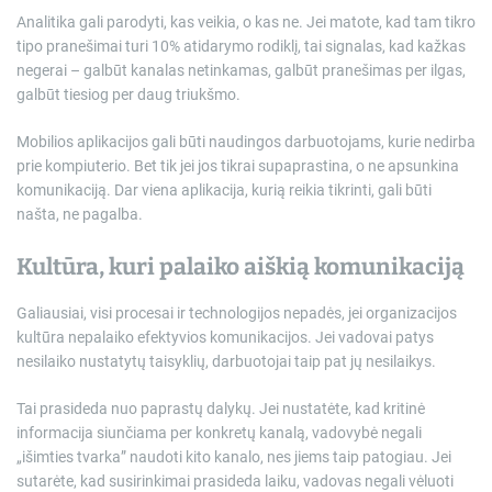
Analitika gali parodyti, kas veikia, o kas ne. Jei matote, kad tam tikro
tipo pranešimai turi 10% atidarymo rodiklį, tai signalas, kad kažkas
negerai – galbūt kanalas netinkamas, galbūt pranešimas per ilgas,
galbūt tiesiog per daug triukšmo.
Mobilios aplikacijos gali būti naudingos darbuotojams, kurie nedirba
prie kompiuterio. Bet tik jei jos tikrai supaprastina, o ne apsunkina
komunikaciją. Dar viena aplikacija, kurią reikia tikrinti, gali būti
našta, ne pagalba.
Kultūra, kuri palaiko aiškią komunikaciją
Galiausiai, visi procesai ir technologijos nepadės, jei organizacijos
kultūra nepalaiko efektyvios komunikacijos. Jei vadovai patys
nesilaiko nustatytų taisyklių, darbuotojai taip pat jų nesilaikys.
Tai prasideda nuo paprastų dalykų. Jei nustatėte, kad kritinė
informacija siunčiama per konkretų kanalą, vadovybė negali
„išimties tvarka” naudoti kito kanalo, nes jiems taip patogiau. Jei
sutarėte, kad susirinkimai prasideda laiku, vadovas negali vėluoti