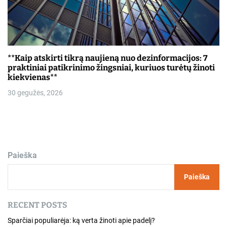
**Kaip atskirti tikrą naujieną nuo dezinformacijos: 7
praktiniai patikrinimo žingsniai, kuriuos turėtų žinoti
kiekvienas**
30 gegužės, 2026
Paieška
Paieška
RECENT POSTS
Sparčiai populiarėja: ką verta žinoti apie padelį?