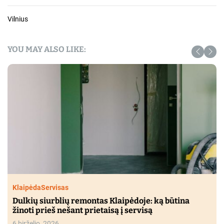
Vilnius
YOU MAY ALSO LIKE:
Klaipėda
Servisas
Dulkių siurblių remontas Klaipėdoje: ką būtina
žinoti prieš nešant prietaisą į servisą
6 birželio, 2026