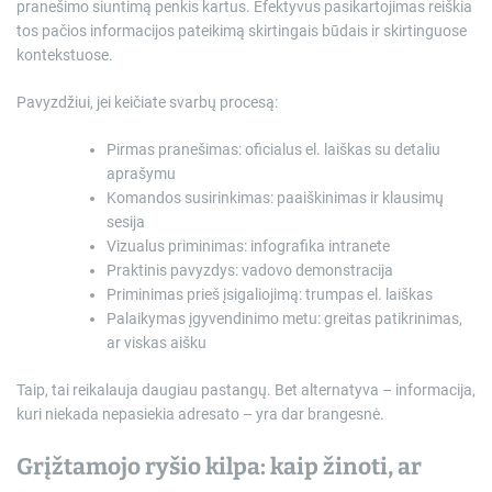
pranešimo siuntimą penkis kartus. Efektyvus pasikartojimas reiškia
tos pačios informacijos pateikimą skirtingais būdais ir skirtinguose
kontekstuose.
Pavyzdžiui, jei keičiate svarbų procesą:
Pirmas pranešimas: oficialus el. laiškas su detaliu
aprašymu
Komandos susirinkimas: paaiškinimas ir klausimų
sesija
Vizualus priminimas: infografika intranete
Praktinis pavyzdys: vadovo demonstracija
Priminimas prieš įsigaliojimą: trumpas el. laiškas
Palaikymas įgyvendinimo metu: greitas patikrinimas,
ar viskas aišku
Taip, tai reikalauja daugiau pastangų. Bet alternatyva – informacija,
kuri niekada nepasiekia adresato – yra dar brangesnė.
Grįžtamojo ryšio kilpa: kaip žinoti, ar