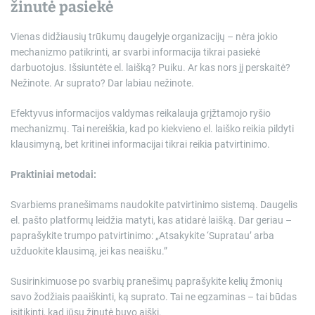
žinutė pasiekė
Vienas didžiausių trūkumų daugelyje organizacijų – nėra jokio
mechanizmo patikrinti, ar svarbi informacija tikrai pasiekė
darbuotojus. Išsiuntėte el. laišką? Puiku. Ar kas nors jį perskaitė?
Nežinote. Ar suprato? Dar labiau nežinote.
Efektyvus informacijos valdymas reikalauja grįžtamojo ryšio
mechanizmų. Tai nereiškia, kad po kiekvieno el. laiško reikia pildyti
klausimyną, bet kritinei informacijai tikrai reikia patvirtinimo.
Praktiniai metodai:
Svarbiems pranešimams naudokite patvirtinimo sistemą. Daugelis
el. pašto platformų leidžia matyti, kas atidarė laišką. Dar geriau –
paprašykite trumpo patvirtinimo: „Atsakykite ‘Supratau’ arba
užduokite klausimą, jei kas neaišku.”
Susirinkimuose po svarbių pranešimų paprašykite kelių žmonių
savo žodžiais paaiškinti, ką suprato. Tai ne egzaminas – tai būdas
įsitikinti, kad jūsų žinutė buvo aiški.