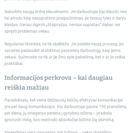
Sukurkite saugų erdvę klausimams. Jei darbuotojai bijo klausti, nes
tai atrodo kaip nesupratimo prisipažinimas, jie tiesiog tylės ir darys
klaidas. Geriau išgirsti „Atsiprašau, nevisai supratau” dabar, nei
spręsti problemas vėliau.
Reguliariai tikrinkite, ne tik skelbkite. Jei įvedėte naują procesą, po
savaitės paklauskit atsitiktinai pasirinktų darbuotojų, kaip jiems
sekasi. Sužinosite ne tik ar jie žino apie pakeitimą, bet ir ar jis veikia
praktiškai.
Informacijos perkrova – kai daugiau
reiškia mažiau
Paradoksalu, bet viena didžiausių kliūčių efektyviai komunikacijai
yra per daug komunikacijos. Kai darbuotojai gauna 150 pranešimų
per dieną, jų smegenys pereina į gynybinį režimą – pradeda
ignoruoti viską, kas neatrodo absoliučiai būtina šią akimirką.
Sprendimas nėra paprastas, bet būtinas – reikia drastiškai