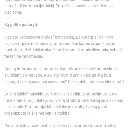
sumažinti informacijos kiekį. Tai reiškia sunkius sprendimus ir
discipliną.
Ką galite padaryti:
Įveskite „tyliosios valandos” koncepciją. Laikotarpiai, kai nėra
siųsčiami jokie ne kritiniai pranešimai. Kai kurios organizacijos
nustato, kad el. laiškai siunčiami tik tam tikromis dienomis, nebent
tai kritinė informacija.
Auditą informacijos srautams. Išanalizuokite, kokie pranešimai
siunčiami per savaitę. Kiek iš jų tikrai būtini? Kiek galėtų būti
sujungti į vieną savaitinį suvestinę? Kiek galėtų būti išvis eliminuoti?
„Vieno laiško” taisyklė. Jei turite kelis atskirus pranešimus, kurie
nėra kritiniai, sujunkite juos į vieną struktūruotą laišką su aiškiomis
sekcijomis. Darbuotojai labiau linkę perskaityti vieną gerai
organizuotą laišką nei penkis atskirai.
Pasidalinkite atsakomybe. Ne kiekvienas pranešimas turi eiti iš