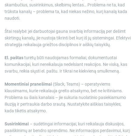
skambučius, susirinkimus, skelbimų lentas… Problema ne ta, kad
trūksta kanalų – problema ta, kad niekas nežino, kurį kanalą kada
naudoti.
Štai realybė: jei darbuotojai gauna svarbią informaciją per dešimt
skirtingų kanalų, jie nustoja tikrinti bet kurį iš jų sistemingai. Efektyvi
strategija reikalauja griežtos disciplinos ir aiškių taisyklių.
El. paštas
turėtų būti naudojamas formaliai, dokumentuotai
komunikacijai, kuri nereikalauja nedelsiant reakcijos. Ne viską, kas
svarbu, reikia siųsti el. paštu. Ir tikrai ne kiekvieną smulkmeną.
Momentiniai pranešimai
(Slack, Teams) – operatyviems
klausimams, kurie reikalauja greito atsakymo, bet ne kritiniams.
Problema su šiais kanalais – jie sukuria nuolatinio pasiekiamumo
iliuziją ir pertraukia darbo srautą. Nustatykite aiškias taisykles,
kada tikėtis atsakymo.
Susirinkimai
– sudėtingai informacijai, kuri reikalauja diskusijos,
paaiškinimų ar bendro sprendimo. Ne informacijos perdavimui, kurį