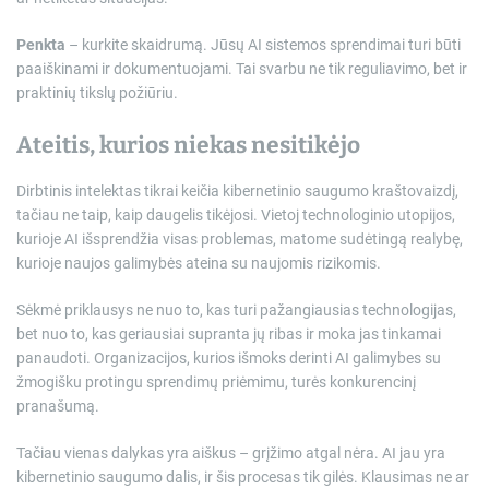
Penkta
– kurkite skaidrumą. Jūsų AI sistemos sprendimai turi būti
paaiškinami ir dokumentuojami. Tai svarbu ne tik reguliavimo, bet ir
praktinių tikslų požiūriu.
Ateitis, kurios niekas nesitikėjo
Dirbtinis intelektas tikrai keičia kibernetinio saugumo kraštovaizdį,
tačiau ne taip, kaip daugelis tikėjosi. Vietoj technologinio utopijos,
kurioje AI išsprendžia visas problemas, matome sudėtingą realybę,
kurioje naujos galimybės ateina su naujomis rizikomis.
Sėkmė priklausys ne nuo to, kas turi pažangiausias technologijas,
bet nuo to, kas geriausiai supranta jų ribas ir moka jas tinkamai
panaudoti. Organizacijos, kurios išmoks derinti AI galimybes su
žmogišku protingu sprendimų priėmimu, turės konkurencinį
pranašumą.
Tačiau vienas dalykas yra aiškus – grįžimo atgal nėra. AI jau yra
kibernetinio saugumo dalis, ir šis procesas tik gilės. Klausimas ne ar