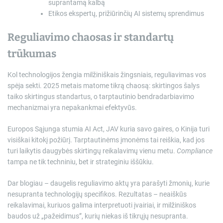
suprantamą kalbą
Etikos ekspertų, prižiūrinčių AI sistemų sprendimus
Reguliavimo chaosas ir standartų
trūkumas
Kol technologijos žengia milžiniškais žingsniais, reguliavimas vos
spėja sekti. 2025 metais matome tikrą chaosą: skirtingos šalys
taiko skirtingus standartus, o tarptautinio bendradarbiavimo
mechanizmai yra nepakankmai efektyvūs.
Europos Sąjunga stumia AI Act, JAV kuria savo gaires, o Kinija turi
visiškai kitokį požiūrį. Tarptautinėms įmonėms tai reiškia, kad jos
turi laikytis daugybės skirtingų reikalavimų vienu metu.
Compliance
tampa ne tik techniniu, bet ir strateginiu iššūkiu.
Dar blogiau – daugelis reguliavimo aktų yra parašyti žmonių, kurie
nesupranta technologijų specifikos. Rezultatas – neaiškūs
reikalavimai, kuriuos galima interpretuoti įvairiai, ir milžiniškos
baudos už „pažeidimus”, kurių niekas iš tikrųjų nesupranta.