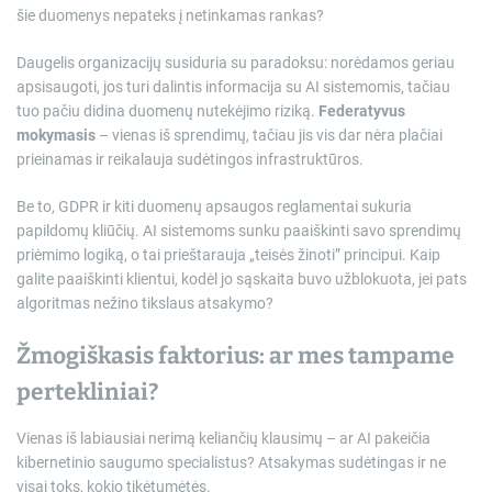
šie duomenys nepateks į netinkamas rankas?
Daugelis organizacijų susiduria su paradoksu: norėdamos geriau
apsisaugoti, jos turi dalintis informacija su AI sistemomis, tačiau
tuo pačiu didina duomenų nutekėjimo riziką.
Federatyvus
mokymasis
– vienas iš sprendimų, tačiau jis vis dar nėra plačiai
prieinamas ir reikalauja sudėtingos infrastruktūros.
Be to, GDPR ir kiti duomenų apsaugos reglamentai sukuria
papildomų kliūčių. AI sistemoms sunku paaiškinti savo sprendimų
priėmimo logiką, o tai prieštarauja „teisės žinoti” principui. Kaip
galite paaiškinti klientui, kodėl jo sąskaita buvo užblokuota, jei pats
algoritmas nežino tikslaus atsakymo?
Žmogiškasis faktorius: ar mes tampame
pertekliniai?
Vienas iš labiausiai nerimą keliančių klausimų – ar AI pakeičia
kibernetinio saugumo specialistus? Atsakymas sudėtingas ir ne
visai toks, kokio tikėtumėtės.