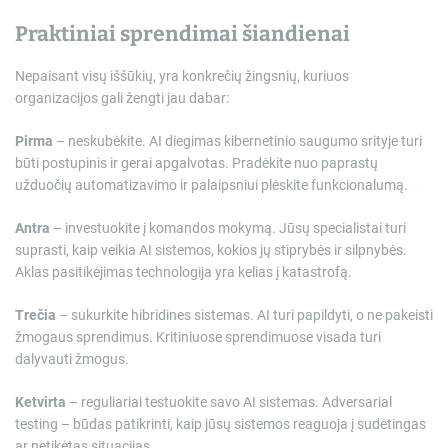
Praktiniai sprendimai šiandienai
Nepaisant visų iššūkių, yra konkrečių žingsnių, kuriuos
organizacijos gali žengti jau dabar:
Pirma
– neskubėkite. AI diegimas kibernetinio saugumo srityje turi
būti postupinis ir gerai apgalvotas. Pradėkite nuo paprastų
užduočių automatizavimo ir palaipsniui plėskite funkcionalumą.
Antra
– investuokite į komandos mokymą. Jūsų specialistai turi
suprasti, kaip veikia AI sistemos, kokios jų stiprybės ir silpnybės.
Aklas pasitikėjimas technologija yra kelias į katastrofą.
Trečia
– sukurkite hibridines sistemas. AI turi papildyti, o ne pakeisti
žmogaus sprendimus. Kritiniuose sprendimuose visada turi
dalyvauti žmogus.
Ketvirta
– reguliariai testuokite savo AI sistemas. Adversarial
testing – būdas patikrinti, kaip jūsų sistemos reaguoja į sudėtingas
ar netikėtas situacijas.