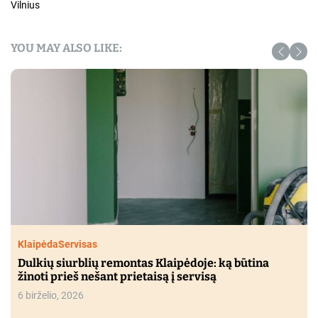
Vilnius
YOU MAY ALSO LIKE:
Klaipėda
Servisas
Dulkių siurblių remontas Klaipėdoje: ką būtina
žinoti prieš nešant prietaisą į servisą
6 birželio, 2026