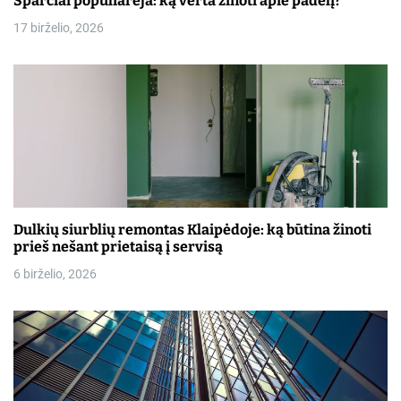
Sparčiai populiarėja: ką verta žinoti apie padelį?
17 birželio, 2026
Dulkių siurblių remontas Klaipėdoje: ką būtina žinoti
prieš nešant prietaisą į servisą
6 birželio, 2026