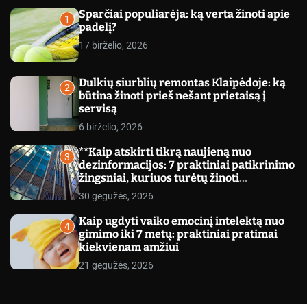
c
Sparčiai populiarėja: ką verta žinoti apie
o
1
padelį?
l
o
17 birželio, 2026
r
m
o
Dulkių siurblių remontas Klaipėdoje: ką
d
2
būtina žinoti prieš nešant prietaisą į
e
servisą
6 birželio, 2026
**Kaip atskirti tikrą naujieną nuo
3
dezinformacijos: 7 praktiniai patikrinimo
žingsniai, kuriuos turėtų žinoti
kiekvienas**
30 gegužės, 2026
Kaip ugdyti vaiko emocinį intelektą nuo
4
gimimo iki 7 metų: praktiniai pratimai
kiekvienam amžiui
21 gegužės, 2026