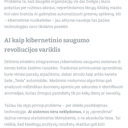
Problema ta, kad daugelis organizacijų vis dar žvelgia į šiuos
pokyčius per rožinius akinius, neįvertindamos tikrųjų iššūkių masto.
Kol vieni švenčia AI galimybes automatizuoti grėsmių aptikimą, kiti
– kibernetiniai nusikaltėliai – jau aktyviai naudoja tas pačias
technologijas savo tikslams pasiekti.
AI kaip kibernetinio saugumo
revoliucijos variklis
Dirbtinio intelekto integravimas į kibernetinio saugumo sistemas iš
esmės keičia žaidimo taisykles. Tradiciniai antivirusiniai sprendimai,
kurie rėmėsi parašų atpažinimu, dabar atrodo kaip arklio karieta
šalia „Tesla” automobilio. Mašininio mokymosi algoritmai gali
analizuoti milžiniškas duomenų apimtis per sekundes ir identifikuoti
anomalijas, kurias žmogus pastebėtų tik po kelių dienų ar savaičių.
Tačiau čia slypi pirmoji problema – per didelis pasitikėjimas
technologija.
AI sistemos nėra neklydomos
, ir jų „sprendimai”
dažnai remiasi statistinėmis tikimybėmis, o ne absoliučia tiesa. Tai
reiškia, kad klaidingų pozityvių rezultatų skaičius gali būti