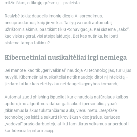
milžiniškas, o tikrųjų grėsmių – praleista.
Realybė tokia: daugelis įmonių diegia AI sprendimus,
nesuprasdamos, kaip jie veikia. Tai lyg vairuoti automobilį
užrištomis akimis, pasitikint tik GPS navigacija. Kai sistema „sako”,
kad viskas gerai, visi atsipalaiduoja. Bet kas nutinka, kai pati
sistema tampa taikiniu?
Kibernetiniai nusikaltėliai irgi nemiega
Jei manote, kad tik „geri vaikinai” naudoja AI technologijas, turiu jus
nuvylti. Kibernetiniai nusikaltėliai ne tik naudoja dirbtinį intelektą –
jie daro tai kur kas efektyviau nei daugelis gynybos komandų.
Automatizuoti phishing išpuoliai, kurie naudoja natūralaus kalbos
apdorojimo algoritmus, dabar gali sukurti personalius, ypač
įtikinamus laiškus tūkstančiams aukų vienu metu.
Deepfake
technologijos leidžia sukurti tikroviškus video įrašus, kuriuose
„vadovai” prašo darbuotojų atlikti tam tikrus veiksmus ar perduoti
konfidencialią informaciją.