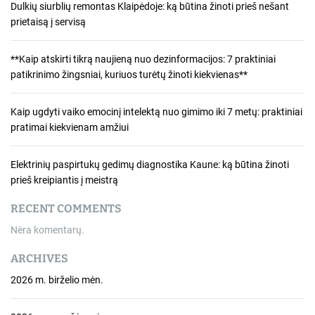
Dulkių siurblių remontas Klaipėdoje: ką būtina žinoti prieš nešant
prietaisą į servisą
**Kaip atskirti tikrą naujieną nuo dezinformacijos: 7 praktiniai
patikrinimo žingsniai, kuriuos turėtų žinoti kiekvienas**
Kaip ugdyti vaiko emocinį intelektą nuo gimimo iki 7 metų: praktiniai
pratimai kiekvienam amžiui
Elektrinių paspirtukų gedimų diagnostika Kaune: ką būtina žinoti
prieš kreipiantis į meistrą
RECENT COMMENTS
Nėra komentarų.
ARCHIVES
2026 m. birželio mėn.