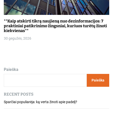
**Kaip atskirti tikrą naujieną nuo dezinformacijos: 7
praktiniai patikrinimo žingsniai, kuriuos turėtų žinoti
kiekvienas**
30 gegužės, 2026
Paieška
Paieška
RECENT POSTS
Sparčiai populiarėja: ką verta žinoti apie padelį?