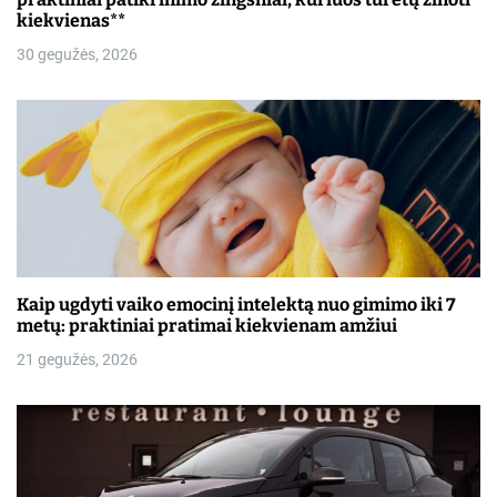
š
kiekvienas**
ų
30 gegužės, 2026
Kaip ugdyti vaiko emocinį intelektą nuo gimimo iki 7
metų: praktiniai pratimai kiekvienam amžiui
21 gegužės, 2026