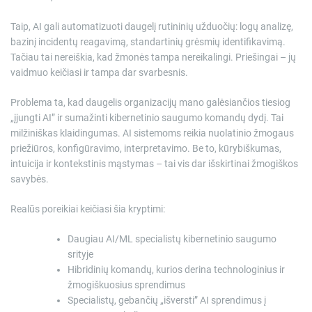
Taip, AI gali automatizuoti daugelį rutininių užduočių: logų analizę,
bazinį incidentų reagavimą, standartinių grėsmių identifikavimą.
Tačiau tai nereiškia, kad žmonės tampa nereikalingi. Priešingai – jų
vaidmuo keičiasi ir tampa dar svarbesnis.
Problema ta, kad daugelis organizacijų mano galėsiančios tiesiog
„įjungti AI” ir sumažinti kibernetinio saugumo komandų dydį. Tai
milžiniškas klaidingumas. AI sistemoms reikia nuolatinio žmogaus
priežiūros, konfigūravimo, interpretavimo. Be to, kūrybiškumas,
intuicija ir kontekstinis mąstymas – tai vis dar išskirtinai žmogiškos
savybės.
Realūs poreikiai keičiasi šia kryptimi:
Daugiau AI/ML specialistų kibernetinio saugumo
srityje
Hibridinių komandų, kurios derina technologinius ir
žmogiškuosius sprendimus
Specialistų, gebančių „išversti” AI sprendimus į