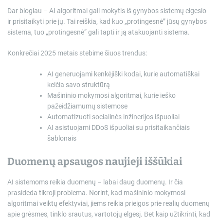
Dar blogiau – AI algoritmai gali mokytis iš gynybos sistemų elgesio
ir prisitaikyti prie jų. Tai reiškia, kad kuo „protingesnė” jūsų gynybos
sistema, tuo „protingesnė” gali tapti ir ją atakuojanti sistema.
Konkrečiai 2025 metais stebime šiuos trendus:
AI generuojami kenkėjiški kodai, kurie automatiškai
keičia savo struktūrą
Mašininio mokymosi algoritmai, kurie ieško
pažeidžiamumų sistemose
Automatizuoti socialinės inžinerijos išpuoliai
AI asistuojami DDoS išpuoliai su prisitaikančiais
šablonais
Duomenų apsaugos naujieji iššūkiai
AI sistemoms reikia duomenų – labai daug duomenų. Ir čia
prasideda tikroji problema. Norint, kad mašininio mokymosi
algoritmai veiktų efektyviai, jiems reikia prieigos prie realių duomenų
apie grėsmes, tinklo srautus, vartotojų elgesį. Bet kaip užtikrinti, kad