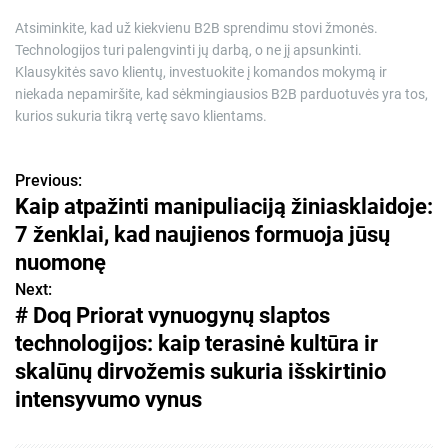
Atsiminkite, kad už kiekvienu B2B sprendimu stovi žmonės.
Technologijos turi palengvinti jų darbą, o ne jį apsunkinti.
Klausykitės savo klientų, investuokite į komandos mokymą ir
niekada nepamiršite, kad sėkmingiausios B2B parduotuvės yra tos,
kurios sukuria tikrą vertę savo klientams.
Previous:
N
Kaip atpažinti manipuliaciją žiniasklaidoje:
a
7 ženklai, kad naujienos formuoja jūsų
v
nuomonę
Next:
i
# Doq Priorat vynuogynų slaptos
g
technologijos: kaip terasinė kultūra ir
skalūnų dirvožemis sukuria išskirtinio
a
intensyvumo vynus
c