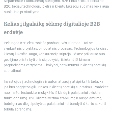
Nepamiršite ir konkurentų stebėjimo. B2B rinka keičiasi lėčiau nei
B2C, tačiau technologijų plėtra ir klientų lūkesčių augimas reikalauja
nuolatinio prisitaikymo.
Kelias į ilgalaikę sėkmę digitalioje B2B
erdvėje
Pelningos B2B elektroninės parduotuvės kūrimas – tai ne
vienkartinis projektas, o nuolatinis procesas. Technologijos keičiasi,
klientų lūkesčiai auga, konkurencija stiprėja. Sėkmė priklauso nuo
gebėjimo prisitaikyti prie šių pokyčių, išliekant ištikimam
pagrindinėms vertybėms – kokybei, patikimumui ir klientų poreikių
supratimui.
Investicijos į technologijas ir automatizaciją atsipirks tik tada, kai
jos bus pagrįstos giliu rinkos ir klientų poreikių supratimu. Pradėkite
nuo mažo, testuokite, mokykitės iš klaidų ir palaipsniui plėskite
funkcionalumą. B2B klientai vertina stabilumą ir nuspėjamumą,
todėl geriau diegti pokyčius palaipsniui nei bandyti iš karto sukurti
tobulą sprendimą.