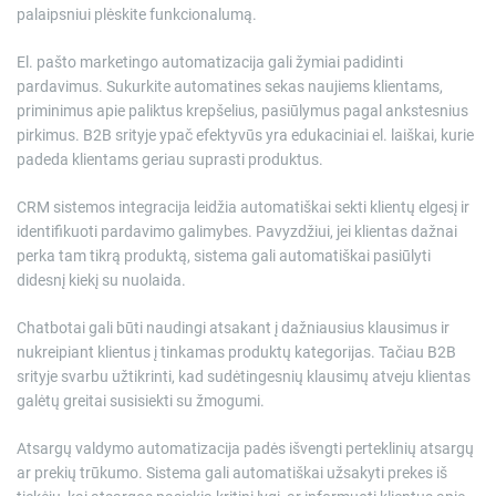
palaipsniui plėskite funkcionalumą.
El. pašto marketingo automatizacija gali žymiai padidinti
pardavimus. Sukurkite automatines sekas naujiems klientams,
priminimus apie paliktus krepšelius, pasiūlymus pagal ankstesnius
pirkimus. B2B srityje ypač efektyvūs yra edukaciniai el. laiškai, kurie
padeda klientams geriau suprasti produktus.
CRM sistemos integracija leidžia automatiškai sekti klientų elgesį ir
identifikuoti pardavimo galimybes. Pavyzdžiui, jei klientas dažnai
perka tam tikrą produktą, sistema gali automatiškai pasiūlyti
didesnį kiekį su nuolaida.
Chatbotai gali būti naudingi atsakant į dažniausius klausimus ir
nukreipiant klientus į tinkamas produktų kategorijas. Tačiau B2B
srityje svarbu užtikrinti, kad sudėtingesnių klausimų atveju klientas
galėtų greitai susisiekti su žmogumi.
Atsargų valdymo automatizacija padės išvengti perteklinių atsargų
ar prekių trūkumo. Sistema gali automatiškai užsakyti prekes iš