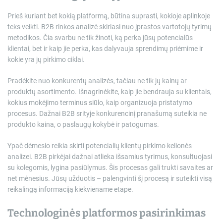
Prieš kuriant bet kokią platformą, būtina suprasti, kokioje aplinkoje
teks veikti. B2B rinkos analizė skiriasi nuo įprastos vartotojų tyrimų
metodikos. Čia svarbu ne tik žinoti, ką perka jūsų potencialūs
klientai, bet ir kaip jie perka, kas dalyvauja sprendimų priėmime ir
kokie yra jų pirkimo ciklai.
Pradėkite nuo konkurentų analizės, tačiau ne tik jų kainų ar
produktų asortimento. Išnagrinėkite, kaip jie bendrauja su klientais,
kokius mokėjimo terminus siūlo, kaip organizuoja pristatymo
procesus. Dažnai B2B srityje konkurencinį pranašumą suteikia ne
produkto kaina, o paslaugų kokybė ir patogumas.
Ypač dėmesio reikia skirti potencialių klientų pirkimo kelionės
analizei. B2B pirkėjai dažnai atlieka išsamius tyrimus, konsultuojasi
su kolegomis, lygina pasiūlymus. Šis procesas gali trukti savaites ar
net mėnesius. Jūsų užduotis – palengvinti šį procesą ir suteikti visą
reikalingą informaciją kiekviename etape.
Technologinės platformos pasirinkimas