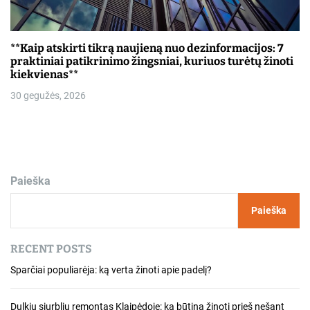
**Kaip atskirti tikrą naujieną nuo dezinformacijos: 7
praktiniai patikrinimo žingsniai, kuriuos turėtų žinoti
kiekvienas**
30 gegužės, 2026
Paieška
Paieška
RECENT POSTS
Sparčiai populiarėja: ką verta žinoti apie padelį?
Dulkių siurblių remontas Klaipėdoje: ką būtina žinoti prieš nešant