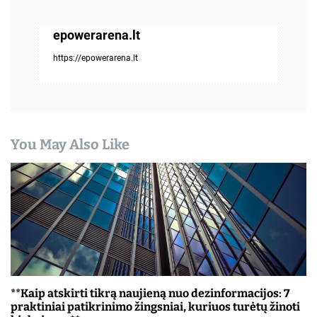
i
j
epowerarena.lt
a
https://epowerarena.lt
t
a
r
You May Also Like
p
į
r
a
š
**Kaip atskirti tikrą naujieną nuo dezinformacijos: 7
ų
praktiniai patikrinimo žingsniai, kuriuos turėtų žinoti