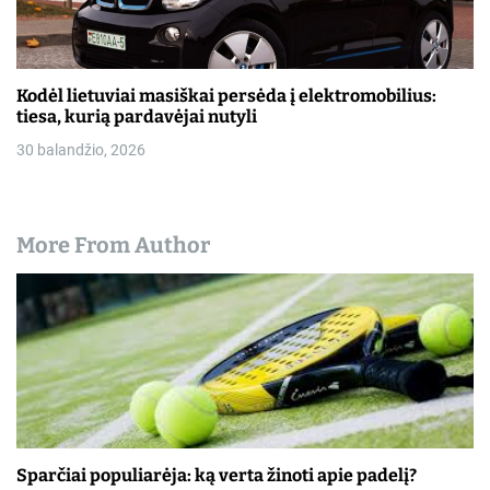
Kodėl lietuviai masiškai persėda į elektromobilius:
tiesa, kurią pardavėjai nutyli
30 balandžio, 2026
More From Author
Sparčiai populiarėja: ką verta žinoti apie padelį?