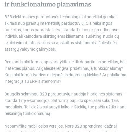
ir funkcionalumo planavimas
B2B elektroninės parduotuvės technologiniai poreikiai gerokai
skiriasi nuo įprastų internetinių parduotuvių. Čia reikalingos
funkcijos, kurios paprastai nėra standartiniuose sprendimuose:
individuali kainodara skirtingiems klientams, sudėtingi nuolaidų
skaičiavimai, integracijos su apskaitos sistemomis, išplėstinės
atsargų valdymo galimybės.
Renkantis platformą, apsvarstykite ne tik dabartinius poreikius, bet
ir ateities planus. Ar galėsite lengvai pridėti naują funkcionalumą?
Kaip platforma tvarkys didėjančius duomenų kiekius? Ar palaikoma
integracija su ERP sistemomis?
Daugelis sėkmingų B2B parduotuvių naudoja hibridines sistemas –
standartinę e-komercijos platformą papildo specialiai sukurtais
moduliais. Tai leidžia sutaupyti laiko ir išteklių, tuo pačiu užtikrinant
reikalingą funkcionalumą.
Nepamiršite mobiliosios versijos. Nors B2B sprendimai dažnai