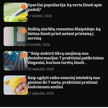
c
Sparčiai populiarėja: ką verta žinoti apie
o
1
padelį?
l
o
17 birželio, 2026
r
m
o
Dulkių siurblių remontas Klaipėdoje: ką
d
2
būtina žinoti prieš nešant prietaisą į
e
servisą
6 birželio, 2026
**Kaip atskirti tikrą naujieną nuo
3
dezinformacijos: 7 praktiniai patikrinimo
žingsniai, kuriuos turėtų žinoti
kiekvienas**
30 gegužės, 2026
Kaip ugdyti vaiko emocinį intelektą nuo
4
gimimo iki 7 metų: praktiniai pratimai
kiekvienam amžiui
21 gegužės, 2026