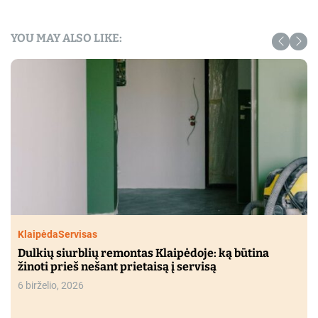
YOU MAY ALSO LIKE:
Klaipėda
Servisas
Dulkių siurblių remontas Klaipėdoje: ką būtina
žinoti prieš nešant prietaisą į servisą
6 birželio, 2026