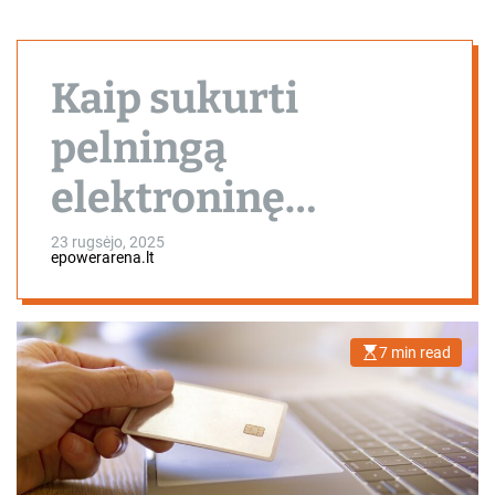
Kaip sukurti
pelningą
elektroninę
parduotuvę B2B
23 rugsėjo, 2025
epowerarena.lt
nišoje: nuo rinkos
analizės iki
7 min read
E
s
automatizuotų
t
i
m
pardavimų sistemų
a
t
e
d