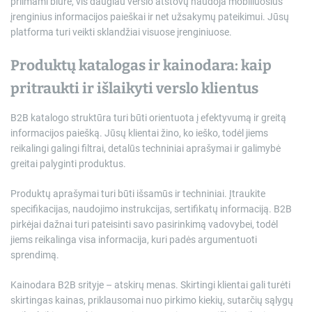
priimami biure, vis daugiau verslo atstovų naudoja mobiliuosius
įrenginius informacijos paieškai ir net užsakymų pateikimui. Jūsų
platforma turi veikti sklandžiai visuose įrenginiuose.
Produktų katalogas ir kainodara: kaip
pritraukti ir išlaikyti verslo klientus
B2B katalogo struktūra turi būti orientuota į efektyvumą ir greitą
informacijos paiešką. Jūsų klientai žino, ko ieško, todėl jiems
reikalingi galingi filtrai, detalūs techniniai aprašymai ir galimybė
greitai palyginti produktus.
Produktų aprašymai turi būti išsamūs ir techniniai. Įtraukite
specifikacijas, naudojimo instrukcijas, sertifikatų informaciją. B2B
pirkėjai dažnai turi pateisinti savo pasirinkimą vadovybei, todėl
jiems reikalinga visa informacija, kuri padės argumentuoti
sprendimą.
Kainodara B2B srityje – atskirų menas. Skirtingi klientai gali turėti
skirtingas kainas, priklausomai nuo pirkimo kiekių, sutarčių sąlygų