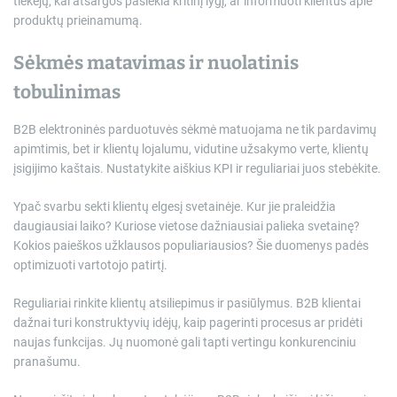
tiekėjų, kai atsargos pasiekia kritinį lygį, ar informuoti klientus apie
produktų prieinamumą.
Sėkmės matavimas ir nuolatinis
tobulinimas
B2B elektroninės parduotuvės sėkmė matuojama ne tik pardavimų
apimtimis, bet ir klientų lojalumu, vidutine užsakymo verte, klientų
įsigijimo kaštais. Nustatykite aiškius KPI ir reguliariai juos stebėkite.
Ypač svarbu sekti klientų elgesį svetainėje. Kur jie praleidžia
daugiausiai laiko? Kuriose vietose dažniausiai palieka svetainę?
Kokios paieškos užklausos populiariausios? Šie duomenys padės
optimizuoti vartotojo patirtį.
Reguliariai rinkite klientų atsiliepimus ir pasiūlymus. B2B klientai
dažnai turi konstruktyvių idėjų, kaip pagerinti procesus ar pridėti
naujas funkcijas. Jų nuomonė gali tapti vertingu konkurenciniu
pranašumu.