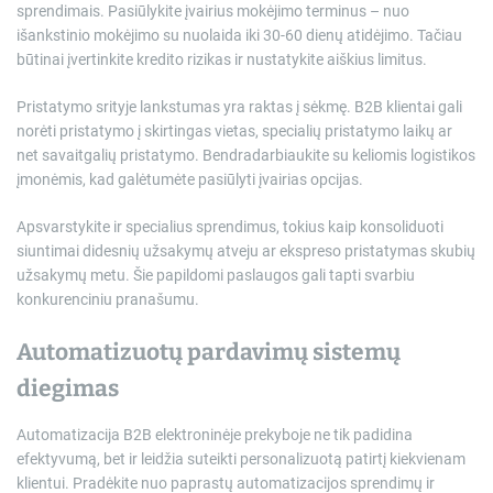
sprendimais. Pasiūlykite įvairius mokėjimo terminus – nuo
išankstinio mokėjimo su nuolaida iki 30-60 dienų atidėjimo. Tačiau
būtinai įvertinkite kredito rizikas ir nustatykite aiškius limitus.
Pristatymo srityje lankstumas yra raktas į sėkmę. B2B klientai gali
norėti pristatymo į skirtingas vietas, specialių pristatymo laikų ar
net savaitgalių pristatymo. Bendradarbiaukite su keliomis logistikos
įmonėmis, kad galėtumėte pasiūlyti įvairias opcijas.
Apsvarstykite ir specialius sprendimus, tokius kaip konsoliduoti
siuntimai didesnių užsakymų atveju ar ekspreso pristatymas skubių
užsakymų metu. Šie papildomi paslaugos gali tapti svarbiu
konkurenciniu pranašumu.
Automatizuotų pardavimų sistemų
diegimas
Automatizacija B2B elektroninėje prekyboje ne tik padidina
efektyvumą, bet ir leidžia suteikti personalizuotą patirtį kiekvienam
klientui. Pradėkite nuo paprastų automatizacijos sprendimų ir