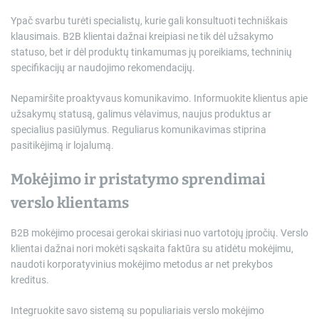
Ypač svarbu turėti specialistų, kurie gali konsultuoti techniškais
klausimais. B2B klientai dažnai kreipiasi ne tik dėl užsakymo
statuso, bet ir dėl produktų tinkamumas jų poreikiams, techninių
specifikacijų ar naudojimo rekomendacijų.
Nepamiršite proaktyvaus komunikavimo. Informuokite klientus apie
užsakymų statusą, galimus vėlavimus, naujus produktus ar
specialius pasiūlymus. Reguliarus komunikavimas stiprina
pasitikėjimą ir lojalumą.
Mokėjimo ir pristatymo sprendimai
verslo klientams
B2B mokėjimo procesai gerokai skiriasi nuo vartotojų įpročių. Verslo
klientai dažnai nori mokėti sąskaita faktūra su atidėtu mokėjimu,
naudoti korporatyvinius mokėjimo metodus ar net prekybos
kreditus.
Integruokite savo sistemą su populiariais verslo mokėjimo