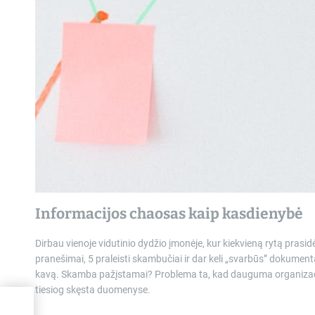
Informacijos chaosas kaip kasdienybė
Dirbau vienoje vidutinio dydžio įmonėje, kur kiekvieną rytą prasidė
pranešimai, 5 praleisti skambučiai ir dar keli „svarbūs” dokumenta
kavą. Skamba pažįstamai? Problema ta, kad dauguma organizacijų
tiesiog skęsta duomenyse.