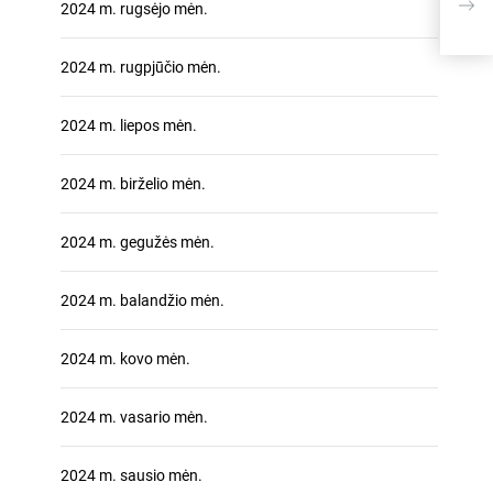
srau
2024 m. rugsėjo mėn.
pran
kom
2024 m. rugpjūčio mėn.
2024 m. liepos mėn.
2024 m. birželio mėn.
2024 m. gegužės mėn.
2024 m. balandžio mėn.
2024 m. kovo mėn.
2024 m. vasario mėn.
2024 m. sausio mėn.