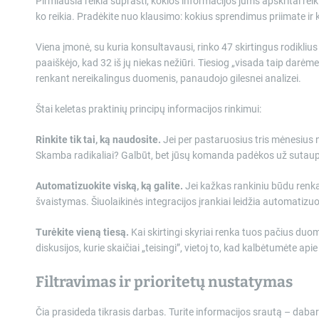
Pirmiausia reikia suprasti, kokios informacijos jums apskritai rei
ko reikia. Pradėkite nuo klausimo: kokius sprendimus priimate ir
Viena įmonė, su kuria konsultavausi, rinko 47 skirtingus rodikliu
paaiškėjo, kad 32 iš jų niekas nežiūri. Tiesiog „visada taip darėme
renkant nereikalingus duomenis, panaudojo gilesnei analizei.
Štai keletas praktinių principų informacijos rinkimui:
Rinkite tik tai, ką naudosite.
Jei per pastaruosius tris mėnesius n
Skamba radikaliai? Galbūt, bet jūsų komanda padėkos už sutaup
Automatizuokite viską, ką galite.
Jei kažkas rankiniu būdu renka d
švaistymas. Šiuolaikinės integracijos įrankiai leidžia automatiz
Turėkite vieną tiesą.
Kai skirtingi skyriai renka tuos pačius duo
diskusijos, kurie skaičiai „teisingi”, vietoj to, kad kalbėtumėte apie t
Filtravimas ir prioritetų nustatymas
Čia prasideda tikrasis darbas. Turite informacijos srautą – dabar 