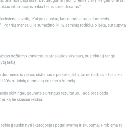
kia. Skamba paprastai, bet dauguma įmonių renka viską, ką gali, o ne tai,
 kokios informacijos reikia tiems sprendimams?
s kiekvieną savaitę. Kai paklausiau, kas naudoja tuos duomenis,
”. Po trijų mėnesių jie sumažino iki 12 esminių rodiklių, o laiką, sutaupytą
iekas nežiūrėjo konkretaus ataskaitos skyriaus, nustokite jį rengti.
ytą laiką.
uomenis iš vienos sistemos ir perkelia į kitą, tai ne darbas – tai laiko
uoti 80% rutininių duomenų rinkimo užduočių.
menis skirtingai, gaunate skirtingus rezultatus. Tada prasideda
ai, ką tie skaičiai reiškia.
reikia jį suskirstyti į kategorijas pagal svarbą ir skubumą. Problema ta,