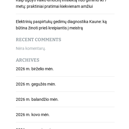
Kaip ugdyti vaiko emocinį intelektą nuo gimimo iki 7
metų: praktiniai pratimai kiekvienam amžiui
Elektrinių paspirtukų gedimų diagnostika Kaune: ką
būtina žinoti prieš kreipiantis į meistrą
RECENT COMMENTS
Nėra komentarų.
ARCHIVES
2026 m. birželio mėn.
2026 m. gegužės mėn.
2026 m. balandžio mėn.
2026 m. kovo mėn.