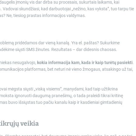
augelis įmonių vis dar dirba su procesais, sukurtais laikams, kai
Vadovai skundžiasi, kad darbuotojai „nežino, kas vyksta”, tuo tarpu tie
s? Ne, tiesiog prastas informacijos valdymas.
roblemą pridėdamos dar vieną kanalą. Yra el. paštas? Sukurkime
Pradėkime siųsti SMS žinutes. Rezultatas – dar didesnis chaosas.
niekas nesugalvojo,
kokia informacija kam, kada ir kaip turėtų pasiekti
.
omunikacijos platformas, bet neturi nė vieno žmogaus, atsakingo už tai,
dovai mėgsta siųsti „viską visiems”, manydami, kad taip užtikrina
moksta ignoruoti daugumą pranešimų, o tada praleidi tikrai kritinę
imas buvo išsiųstas tuo pačiu kanalu kaip ir kasdieniai gimtadienių
tikrųjų veikia