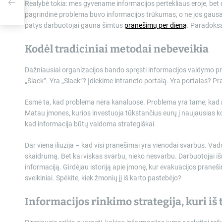
Realybė tokia: mes gyvename informacijos pertekliaus eroje, bet d
pagrindinė problema buvo informacijos trūkumas, o ne jos gausa. 
patys darbuotojai gauna šimtus
pranešimų per dieną
. Paradoksa
Kodėl tradiciniai metodai nebeveikia
Dažniausiai organizacijos bando spręsti informacijos valdymo p
„Slack”. Yra „Slack”? Įdiekime intraneto portalą. Yra portalas? 
Esmė ta, kad problema nėra kanaluose. Problema yra tame, kad 
Matau įmones, kurios investuoja tūkstančius eurų į naujausias k
kad informacija būtų valdoma strategiškai.
Dar viena iliuzija – kad visi pranešimai yra vienodai svarbūs. Va
skaidrumą. Bet kai viskas svarbu, nieko nesvarbu. Darbuotojai iš
informaciją. Girdėjau istoriją apie įmonę, kur evakuacijos praneš
sveikiniai. Spėkite, kiek žmonių jį iš karto pastebėjo?
Informacijos rinkimo strategija, kuri iš 