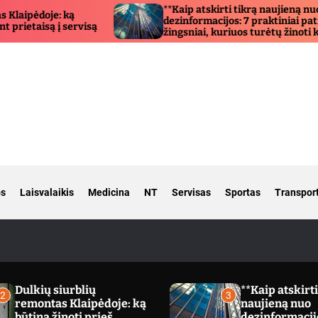
**Kaip atskirti tikrą naujieną nuo
dezinformacijos: 7 praktiniai patikrinimo
są
žingsniai, kuriuos turėtų žinoti kiekvienas**
os
Laisvalaikis
Medicina
NT
Servisas
Sportas
Transpor
Dulkių siurblių
**Kaip atskirti
2
3
remontas Klaipėdoje: ką
naujieną nuo
būtina žinoti prieš
dezinformacijo