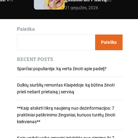
tikrinimo
praktiniai pratimai
m
21 gegužės, 2026
o
iuos turėtų
kiekvienam amžiui
d
nas**
e
Paieška
Paieška
RECENT POSTS
Sparčiai populiarėja: ką verta žinoti apie padelį?
Dulkių siurblių remontas Klaipėdoje: ką būtina žinoti
prieš nešant prietaisą į servisą
**Kaip atskirti tikrą naujieną nuo dezinformacijos: 7
praktiniai patikrinimo žingsniai, kuriuos turėtų žinoti
kiekvienas**