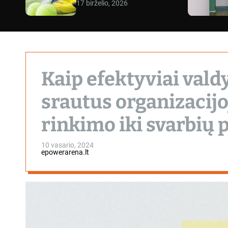
17 birželio, 2026
Kaip efektyviai vald
srautus organizacijo
rinkimo iki svarbių
10 vasario, 2024
epowerarena.lt