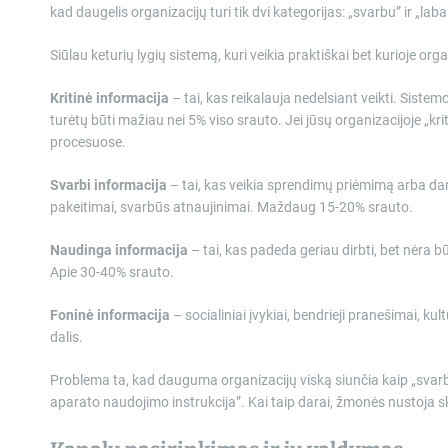
kad daugelis organizacijų turi tik dvi kategorijas: „svarbu” ir „lab
Siūlau keturių lygių sistemą, kuri veikia praktiškai bet kurioje orga
Kritinė informacija
– tai, kas reikalauja nedelsiant veikti. Siste
turėtų būti mažiau nei 5% viso srauto. Jei jūsų organizacijoje „kri
procesuose.
Svarbi informacija
– tai, kas veikia sprendimų priėmimą arba darb
pakeitimai, svarbūs atnaujinimai. Maždaug 15-20% srauto.
Naudinga informacija
– tai, kas padeda geriau dirbti, bet nėra
Apie 30-40% srauto.
Foninė informacija
– socialiniai įvykiai, bendrieji pranešimai, k
dalis.
Problema ta, kad dauguma organizacijų viską siunčia kaip „svarb
aparato naudojimo instrukcija”. Kai taip darai, žmonės nustoja 