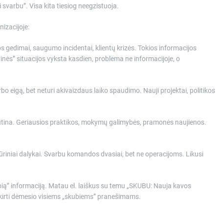
ai svarbu”. Visa kita tiesiog neegzistuoja.
nizacijoje:
mos gedimai, saugumo incidentai, klientų krizės. Tokios informacijos
tinės” situacijos vyksta kasdien, problema ne informacijoje, o
o eigą, bet neturi akivaizdaus laiko spaudimo. Nauji projektai, politikos
 būtina. Geriausios praktikos, mokymų galimybės, pramonės naujienos.
ultūriniai dalykai. Svarbu komandos dvasiai, bet ne operacijoms. Likusi
ią” informaciją. Matau el. laiškus su temu „SKUBU: Nauja kavos
skirti dėmesio visiems „skubiems” pranešimams.