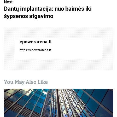
Next:
Dantų implantacija: nuo baimės iki
v
šypsenos atgavimo
i
g
a
epowerarena.lt
c
https://epowerarena.lt
i
j
a
You May Also Like
t
a
r