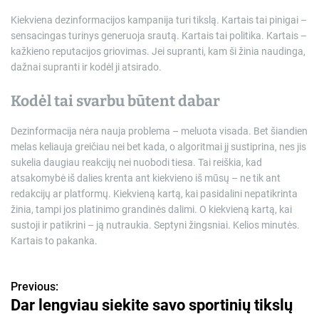
Kiekviena dezinformacijos kampanija turi tikslą. Kartais tai pinigai –
sensacingas turinys generuoja srautą. Kartais tai politika. Kartais –
kažkieno reputacijos griovimas. Jei supranti, kam ši žinia naudinga,
dažnai supranti ir kodėl ji atsirado.
Kodėl tai svarbu būtent dabar
Dezinformacija nėra nauja problema – meluota visada. Bet šiandien
melas keliauja greičiau nei bet kada, o algoritmai jį sustiprina, nes jis
sukelia daugiau reakcijų nei nuobodi tiesa. Tai reiškia, kad
atsakomybė iš dalies krenta ant kiekvieno iš mūsų – ne tik ant
redakcijų ar platformų. Kiekvieną kartą, kai pasidalini nepatikrinta
žinia, tampi jos platinimo grandinės dalimi. O kiekvieną kartą, kai
sustoji ir patikrini – ją nutraukia. Septyni žingsniai. Kelios minutės.
Kartais to pakanka.
Previous:
N
Dar lengviau siekite savo sportinių tikslų
a