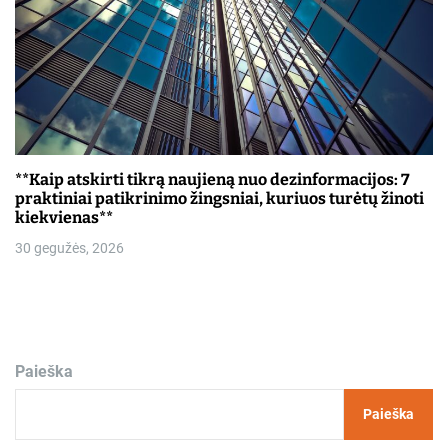
**Kaip atskirti tikrą naujieną nuo dezinformacijos: 7
praktiniai patikrinimo žingsniai, kuriuos turėtų žinoti
kiekvienas**
30 gegužės, 2026
Paieška
Paieška