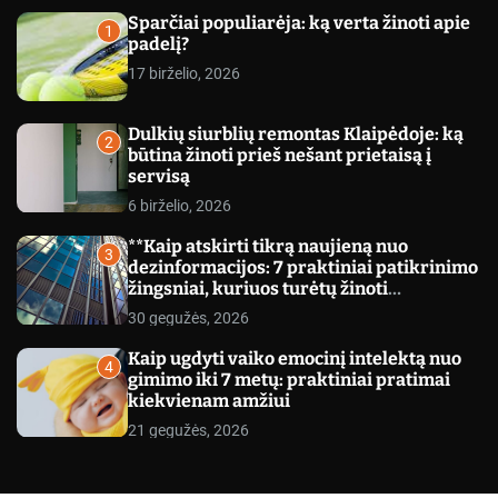
c
Sparčiai populiarėja: ką verta žinoti apie
o
1
padelį?
l
o
17 birželio, 2026
r
m
o
Dulkių siurblių remontas Klaipėdoje: ką
d
2
būtina žinoti prieš nešant prietaisą į
e
servisą
6 birželio, 2026
**Kaip atskirti tikrą naujieną nuo
3
dezinformacijos: 7 praktiniai patikrinimo
žingsniai, kuriuos turėtų žinoti
kiekvienas**
30 gegužės, 2026
Kaip ugdyti vaiko emocinį intelektą nuo
4
gimimo iki 7 metų: praktiniai pratimai
kiekvienam amžiui
21 gegužės, 2026