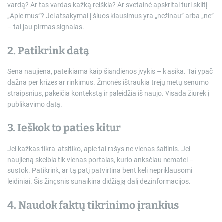
vardą? Ar tas vardas kažką reiškia? Ar svetainė apskritai turi skiltį
„Apie mus”? Jei atsakymai į šiuos klausimus yra „nežinau” arba „ne”
– tai jau pirmas signalas.
2. Patikrink datą
Sena naujiena, pateikiama kaip šiandienos įvykis – klasika. Tai ypač
dažna per krizes ar rinkimus. Žmonės ištraukia trejų metų senumo
straipsnius, pakeičia kontekstą ir paleidžia iš naujo. Visada žiūrėk į
publikavimo datą.
3. Ieškok to paties kitur
Jei kažkas tikrai atsitiko, apie tai rašys ne vienas šaltinis. Jei
naujieną skelbia tik vienas portalas, kurio anksčiau nematei –
sustok. Patikrink, ar tą patį patvirtina bent keli nepriklausomi
leidiniai. Šis žingsnis sunaikina didžiąją dalį dezinformacijos.
4. Naudok faktų tikrinimo įrankius