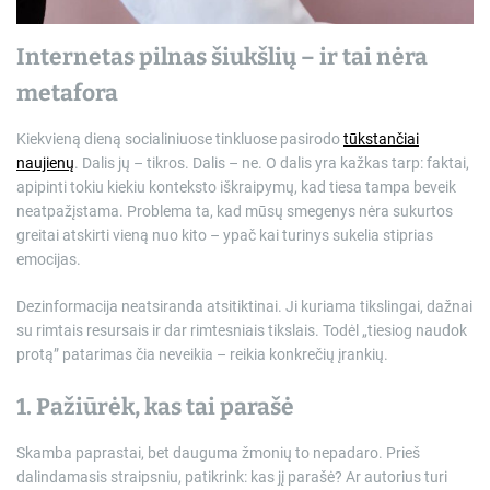
Internetas pilnas šiukšlių – ir tai nėra
metafora
Kiekvieną dieną socialiniuose tinkluose pasirodo
tūkstančiai
naujienų
. Dalis jų – tikros. Dalis – ne. O dalis yra kažkas tarp: faktai,
apipinti tokiu kiekiu konteksto iškraipymų, kad tiesa tampa beveik
neatpažįstama. Problema ta, kad mūsų smegenys nėra sukurtos
greitai atskirti vieną nuo kito – ypač kai turinys sukelia stiprias
emocijas.
Dezinformacija neatsiranda atsitiktinai. Ji kuriama tikslingai, dažnai
su rimtais resursais ir dar rimtesniais tikslais. Todėl „tiesiog naudok
protą” patarimas čia neveikia – reikia konkrečių įrankių.
1. Pažiūrėk, kas tai parašė
Skamba paprastai, bet dauguma žmonių to nepadaro. Prieš
dalindamasis straipsniu, patikrink: kas jį parašė? Ar autorius turi