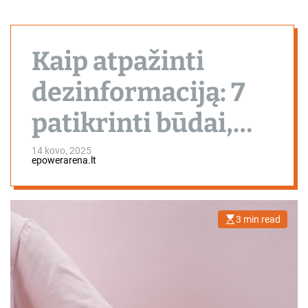
Kaip atpažinti
dezinformaciją: 7
patikrinti būdai,
kurie padės
14 kovo, 2025
epowerarena.lt
atskirti tikras
naujienas nuo
3 min read
E
s
melagingų
t
i
m
a
t
e
d