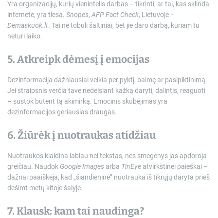
Yra organizacijų, kurių vienintelis darbas – tikrinti, ar tai, kas sklinda
internete, yra tiesa.
Snopes
,
AFP Fact Check
, Lietuvoje –
Demaskuok.lt
. Tai ne tobuli šaltiniai, bet jie daro darbą, kuriam tu
neturi laiko.
5. Atkreipk dėmesį į emocijas
Dezinformacija dažniausiai veikia per pyktį, baimę ar pasipiktinimą.
Jei straipsnis verčia tave nedelsiant kažką daryti, dalintis, reaguoti
– sustok būtent tą akimirką. Emocinis skubėjimas yra
dezinformacijos geriausias draugas.
6. Žiūrėk į nuotraukas atidžiau
Nuotraukos klaidina labiau nei tekstas, nes smegenys jas apdoroja
greičiau. Naudok
Google Images
arba
TinEye
atvirkštinei paieškai –
dažnai paaiškėja, kad „šiandieninė” nuotrauka iš tikrųjų daryta prieš
dešimt metų kitoje šalyje.
7. Klausk: kam tai naudinga?