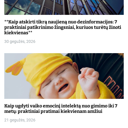
p
į
**Kaip atskirti tikrą naujieną nuo dezinformacijos: 7
r
praktiniai patikrinimo žingsniai, kuriuos turėtų žinoti
kiekvienas**
a
30 gegužės, 2026
š
ų
Kaip ugdyti vaiko emocinį intelektą nuo gimimo iki 7
metų: praktiniai pratimai kiekvienam amžiui
21 gegužės, 2026