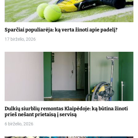
Sparčiai populiarėja: ką verta žinoti apie padelį?
17 birželio, 2026
Dulkių siurblių remontas Klaipėdoje: ką būtina žinoti
prieš nešant prietaisą į servisą
6 birželio, 2026