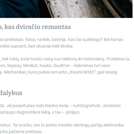
s, kas dviračio remontas
 prietaisas. Ratai, variklis, baterija. Kas čia sudėtingo? Bet kai tas
reitai supranti, kad situacija kiek kitokia.
ų, tiek tokių, kurie tvarko viską nuo telefonų iki motorolerių. Problema ta,
omi, Segway, Ninebot, Kaabo, Dualtron – kiekvienas turi savo
ą. Mechanikas, kuris puikiai sutvarko „Xiaomi M365”, gali tiesiog
 dalykus
da. Jei paspirtukas rodo klaidos kodą – nufotografuok. Jei keistai
 sutaupo diagnostikos laiką, o tau – pinigus.
tus. Tai svarbu, nes to paties modelio skirtingų partijų elektronika
 arba pačiame prietaise.