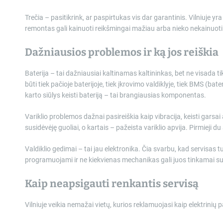
Trečia – pasitikrink, ar paspirtukas vis dar garantinis. Vilniuje yra
remontas gali kainuoti reikšmingai mažiau arba nieko nekainuoti
Dažniausios problemos ir ką jos reiškia
Baterija – tai dažniausiai kaltinamas kaltininkas, bet ne visada t
būti tiek pačioje baterijoje, tiek įkrovimo valdiklyje, tiek BMS (b
karto siūlys keisti bateriją – tai brangiausias komponentas.
Variklio problemos dažnai pasireiškia kaip vibracija, keisti garsai 
susidėvėję guoliai, o kartais – pažeista variklio apvija. Pirmieji du 
Valdiklio gedimai – tai jau elektronika. Čia svarbu, kad servisas t
programuojami ir ne kiekvienas mechanikas gali juos tinkamai su
Kaip neapsigauti renkantis servisą
Vilniuje veikia nemažai vietų, kurios reklamuojasi kaip elektrinių pa