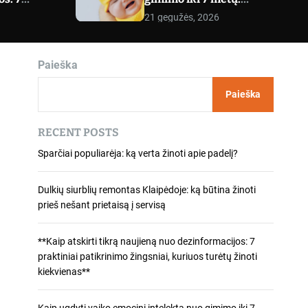
tikrinimo
praktiniai pratimai
m
21 gegužės, 2026
o
iuos turėtų
kiekvienam amžiui
d
nas**
e
Paieška
Paieška
RECENT POSTS
Sparčiai populiarėja: ką verta žinoti apie padelį?
Dulkių siurblių remontas Klaipėdoje: ką būtina žinoti
prieš nešant prietaisą į servisą
**Kaip atskirti tikrą naujieną nuo dezinformacijos: 7
praktiniai patikrinimo žingsniai, kuriuos turėtų žinoti
kiekvienas**