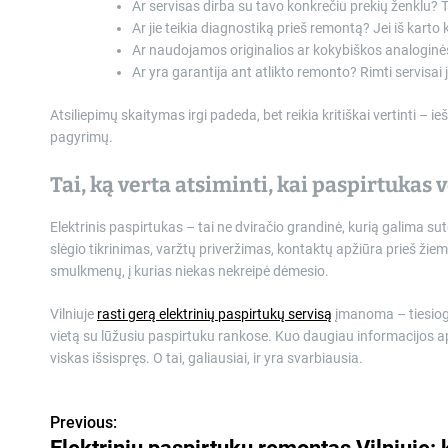
Ar servisas dirba su tavo konkrečiu prekių ženklu?
Ar jie teikia diagnostiką prieš remontą? Jei iš kar
Ar naudojamos originalios ar kokybiškos analoginės 
Ar yra garantija ant atlikto remonto? Rimti servisai j
Atsiliepimų skaitymas irgi padeda, bet reikia kritiškai vertinti 
pagyrimų.
Tai, ką verta atsiminti, kai paspirtukas 
Elektrinis paspirtukas – tai ne dviračio grandinė, kurią galima sute
slėgio tikrinimas, varžtų priveržimas, kontaktų apžiūra prieš žie
smulkmenų, į kurias niekas nekreipė dėmesio.
Vilniuje
rasti gerą elektrinių paspirtukų servisą
įmanoma – tiesiog r
vietą su lūžusiu paspirtuku rankose. Kuo daugiau informacijos api
viskas išsispręs. O tai, galiausiai, ir yra svarbiausia.
Previous:
N