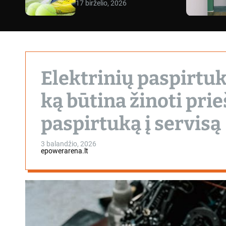
17 birželio, 2026
Elektrinių paspirtuk
ką būtina žinoti pri
paspirtuką į servisą
3 balandžio, 2026
epowerarena.lt