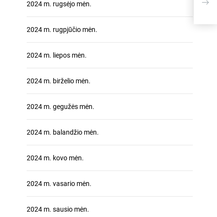
dėžu
2024 m. rugsėjo mėn.
nepr
prio
2024 m. rugpjūčio mėn.
2024 m. liepos mėn.
2024 m. birželio mėn.
2024 m. gegužės mėn.
2024 m. balandžio mėn.
2024 m. kovo mėn.
2024 m. vasario mėn.
2024 m. sausio mėn.