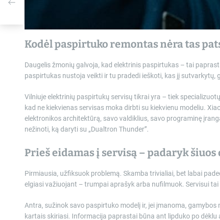
Kodėl paspirtuko remontas nėra tas pat
Daugelis žmonių galvoja, kad elektrinis paspirtukas – tai paprastas
paspirtukas nustoja veikti ir tu pradedi ieškoti, kas jį sutvarkytų, g
Vilniuje elektrinių paspirtukų servisų tikrai yra – tiek specializuot
kad ne kiekvienas servisas moka dirbti su kiekvienu modeliu. Xia
elektronikos architektūrą, savo valdiklius, savo programinę įrang
nežinoti, ką daryti su „Dualtron Thunder”.
Prieš eidamas į servisą – padaryk šiuos
Pirmiausia, užfiksuok problemą. Skamba trivialiai, bet labai pade
elgiasi važiuojant – trumpai aprašyk arba nufilmuok. Servisui tai
Antra, sužinok savo paspirtuko modelį ir, jei įmanoma, gamybos me
kartais skiriasi. Informacija paprastai būna ant lipduko po dėklu