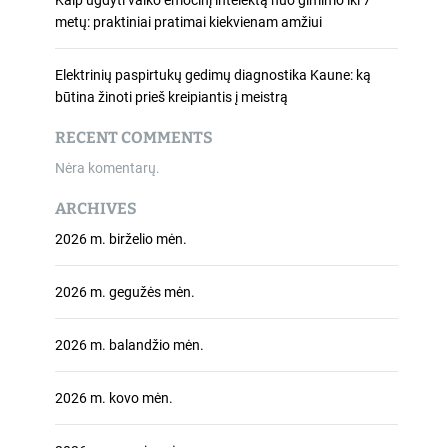
Kaip ugdyti vaiko emocinį intelektą nuo gimimo iki 7
metų: praktiniai pratimai kiekvienam amžiui
Elektrinių paspirtukų gedimų diagnostika Kaune: ką
būtina žinoti prieš kreipiantis į meistrą
RECENT COMMENTS
Nėra komentarų.
ARCHIVES
2026 m. birželio mėn.
2026 m. gegužės mėn.
2026 m. balandžio mėn.
2026 m. kovo mėn.