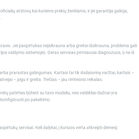
 oficialių atstovų kai kuriems prekių ženklams, ir jei garantija galioja,
.
ikrasis. Jei paspirtukas neįsikrauna arba greitai išsikrauna, problema gali
aterijos valdymo sistemoje). Geras servisas pirmiausia diagnozuos, o ne iš
arba prarastas galingumas. Kartais tai tik išsilaisvinę varžtai, kartais –
atvejai – pigu ir greita. Trečias – jau rimtesnis reikalas.
urėtų patirties būtent su tavo modeliu, nes valdikliai dažnai yra
konfigūruoti po pakeitimo.
spirtukų servisai. Keli dalykai, į kuriuos verta atkreipti dėmesį: