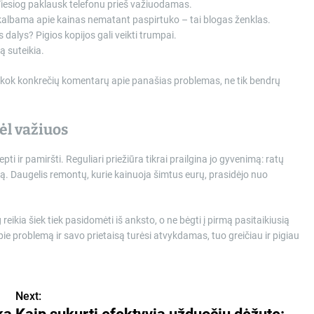
 Tiesiog paklausk telefonu prieš važiuodamas.
to kalbama apie kainas nematant paspirtuko – tai blogas ženklas.
dalys? Pigios kopijos gali veikti trumpai.
ą suteikia.
– ieškok konkrečių komentarų apie panašias problemas, ne tik bendrų
vėl važiuos
pti ir pamiršti. Reguliari priežiūra tikrai prailgina jo gyvenimą: ratų
mą. Daugelis remontų, kurie kainuoja šimtus eurų, prasidėjo nuo
eikia šiek tiek pasidomėti iš anksto, o ne bėgti į pirmą pasitaikiusią
e problemą ir savo prietaisą turėsi atvykdamas, tuo greičiau ir pigiau
Next: