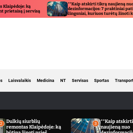
**Kaip atskirti tikrą naujieną nuo
dezinformacijos: 7 praktiniai patikrinimo
žingsniai, kuriuos turėtų žinoti kiekvienas**
os
Laisvalaikis
Medicina
NT
Servisas
Sportas
Transpor
Dulkių siurblių
**Kaip atskirti
2
3
remontas Klaipėdoje: ką
naujieną nuo
būtina žinoti prieš
dezinformacijo