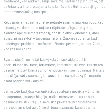
tikėdamosi, kad audra nuslūgs savaime. Kartais taip ir nutinka, bet
dažniau tyla interpretuojama kaip kaltės pripažinimas, abejingumas
ar bandymas kažką nuslėpti.
Reguliarūs atnaujinimai, net jei neturite esminių naujienų, rodo, kad
situaciją vis dar kontroliuojate ir rūpinatės. „Tęsiame tyrimą,
šiandien apklausėme X žmonių, analizuojame Y duomenis, kitas
atnaujinimas rytoj” – tai geriau nei tyla. Žmonės supranta, kad
sudėtingos problemos neišsprendžiamos per naktį, bet nori žinoti,
kad kas nors dirba.
Svarbu stebėti ne tik tai, kas vyksta žiniasklaidoje, bet ir
socialiniuose tinkluose, forumuose, komentarų skiltyse. Būtent ten
dažnai matote tikrąsias žmonių nuotaikas ir susirūpinimus. Kartais
paaiškėja, kad visuomenę labiausiai jaudina ne tai, ką jūs manote
esant pagrindiniu klausimu.
Jei matote, kad jūsų komunikacijos strategija neveikia – žmonės
nesupranta, situacija blogėja, kritika intensyvėja – turite būti
pasiruošę keisti kursą. Tai nereiškia prieštarauti ankstesniems
pareiškimams, bet galbūt keisti toną, dažnumą, kanalus ar net