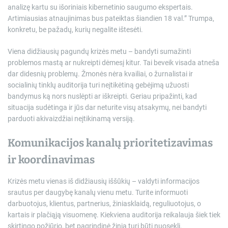
analizę kartu su išoriniais kibernetinio saugumo ekspertais.
Artimiausias atnaujinimas bus pateiktas šiandien 18 val.” Trumpa,
konkretu, be pažadų, kurių negalite ištesėti.
Viena didžiausių pagundų krizės metu – bandyti sumažinti
problemos mastą ar nukreipti dėmesį kitur. Tai beveik visada atneša
dar didesnių problemų. Žmonės nėra kvailiai, o žurnalistai ir
socialinių tinklų auditorija turi neįtikėtiną gebėjimą užuosti
bandymus ką nors nuslėpti ar iškreipti. Geriau pripažinti, kad
situacija sudėtinga ir jūs dar neturite visų atsakymų, nei bandyti
parduoti akivaizdžiai neįtikinamą versiją.
Komunikacijos kanalų prioritetizavimas
ir koordinavimas
Krizės metu vienas iš didžiausių iššūkių – valdyti informacijos
srautus per daugybę kanalų vienu metu. Turite informuoti
darbuotojus, klientus, partnerius, žiniasklaidą, reguliuotojus, o
kartais ir plačiąją visuomenę. Kiekviena auditorija reikalauja šiek tiek
skirtingo požiūrio, bet pagrindinė žinia turi būti nuosekli.