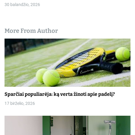
30 balandžio, 2026
More From Author
Sparčiai populiarėja: ką verta žinoti apie padelį?
17 birželio, 2026