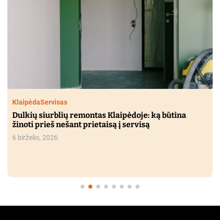
Klaipėda
Servisas
Dulkių siurblių remontas Klaipėdoje: ką būtina
žinoti prieš nešant prietaisą į servisą
6 birželio, 2026