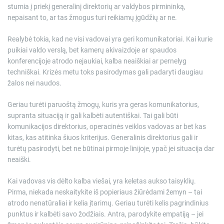
stumia į priekį generalinį direktorių ar valdybos pirmininką,
nepaisant to, ar tas žmogus turi reikiamų įgūdžių ar ne.
Realybė tokia, kad ne visi vadovai yra geri komunikatoriai. Kai kurie
puikiai valdo verslą, bet kamerų akivaizdoje ar spaudos
konferencijoje atrodo nejaukiai, kalba neaiškiai ar pernelyg
techniškai. Krizės metu toks pasirodymas gali padaryti daugiau
žalos nei naudos.
Geriau turėti paruoštą žmogų, kuris yra geras komunikatorius,
supranta situaciją ir gali kalbėti autentiškai. Tai gali būti
komunikacijos direktorius, operacinės veiklos vadovas ar bet kas
kitas, kas atitinka šiuos kriterijus. Generalinis direktorius gali ir
turėtų pasirodyti, bet ne būtinai pirmoje linijoje, ypač jei situacija dar
neaiški.
Kai vadovas vis dėlto kalba viešai, yra keletas aukso taisyklių.
Pirma, niekada neskaitykite iš popieriaus žiūrėdami žemyn – tai
atrodo nenatūraliai ir kelia įtarimų. Geriau turėti kelis pagrindinius
punktus ir kalbėti savo žodžiais. Antra, parodykite empatiją – jei