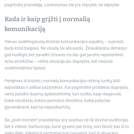
pagrindinį pranešėją. Lankstumas čia yra stiprybė, ne silpnybė.
Kada ir kaip grįžti į normalią
komunikaciją
Vienas sudėtingiausių krizinės komunikacijos aspektų – suprasti,
kada krizė baigiasi. Ne visada tai akivaizdu. Žiniasklaidos dėmesys
gali nuslūgti, bet paveikti žmonės vis dar gali jaustis nepatenkinti.
Arba atvirkščiai – vidinė situacija jau išspręsta, bet viešasis
susidomėjimas tęsiasi.
Perėjimas iš krizinio į normalų komunikacijos režimą turėtų būti
laipsniškas ir aiškiai pažymėtas. Kai pagrindinė problema išspręsta,
verta pateikti išsamų apibendrinimą: kas nutiko, kaip reagavote,
kokie rezultatai, kokios pamokos išmoktos, kokie pokyčiai
įgyvendinami, kad tai nepasikartotų.
Šis „post-mortem” pranešimas yra svarbus ne tik išorinei auditorijai,
bet ir vidinei. Darbuotojai, kurie gyveno per krizę, nori žinoti, kas iš to
visko išėjo. Klientai ir partneriai nori pamatyti, kad iš situacijos