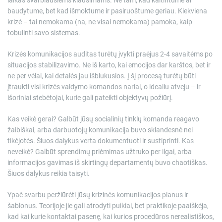
laikas svarbiausiems klausimams. Ne tam, kad kaltintume ar
baudytume, bet kad išmoktume ir pasiruoštume geriau. Kiekviena
krizė – tai nemokama (na, ne visai nemokama) pamoka, kaip
tobulinti savo sistemas.
Krizės komunikacijos auditas turėtų įvykti praėjus 2-4 savaitėms po
situacijos stabilizavimo. Ne iš karto, kai emocijos dar karštos, bet ir
ne per vėlai, kai detalės jau išblukusios. Į šį procesą turėtų būti
įtraukti visi krizės valdymo komandos nariai, o idealiu atveju – ir
išoriniai stebėtojai, kurie gali pateikti objektyvų požiūrį.
Kas veikė gerai? Galbūt jūsų socialinių tinklų komanda reagavo
žaibiškai, arba darbuotojų komunikacija buvo sklandesnė nei
tikėjotės. Šiuos dalykus verta dokumentuoti ir sustiprinti. Kas
neveikė? Galbūt sprendimų priėmimas užtruko per ilgai, arba
informacijos gavimas iš skirtingų departamentų buvo chaotiškas.
Šiuos dalykus reikia taisyti.
Ypač svarbu peržiūrėti jūsų krizinės komunikacijos planus ir
šablonus. Teorijoje jie gali atrodyti puikiai, bet praktikoje paaiškėja,
kad kai kurie kontaktai pasenę, kai kurios procedūros nerealistiškos,