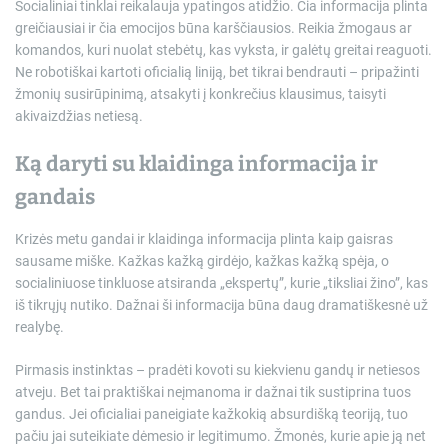
Socialiniai tinklai reikalauja ypatingos atidžio. Čia informacija plinta
greičiausiai ir čia emocijos būna karščiausios. Reikia žmogaus ar
komandos, kuri nuolat stebėtų, kas vyksta, ir galėtų greitai reaguoti.
Ne robotiškai kartoti oficialią liniją, bet tikrai bendrauti – pripažinti
žmonių susirūpinimą, atsakyti į konkrečius klausimus, taisyti
akivaizdžias netiesą.
Ką daryti su klaidinga informacija ir
gandais
Krizės metu gandai ir klaidinga informacija plinta kaip gaisras
sausame miške. Kažkas kažką girdėjo, kažkas kažką spėja, o
socialiniuose tinkluose atsiranda „ekspertų”, kurie „tiksliai žino”, kas
iš tikrųjų nutiko. Dažnai ši informacija būna daug dramatiškesnė už
realybę.
Pirmasis instinktas – pradėti kovoti su kiekvienu gandų ir netiesos
atveju. Bet tai praktiškai neįmanoma ir dažnai tik sustiprina tuos
gandus. Jei oficialiai paneigiate kažkokią absurdišką teoriją, tuo
pačiu jai suteikiate dėmesio ir legitimumo. Žmonės, kurie apie ją net