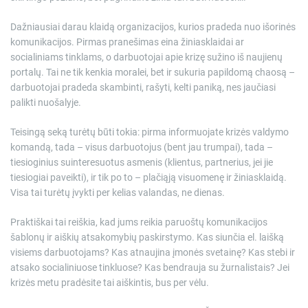
Dažniausiai darau klaidą organizacijos, kurios pradeda nuo išorinės
komunikacijos. Pirmas pranešimas eina žiniasklaidai ar
socialiniams tinklams, o darbuotojai apie krizę sužino iš naujienų
portalų. Tai ne tik kenkia moralei, bet ir sukuria papildomą chaosą –
darbuotojai pradeda skambinti, rašyti, kelti paniką, nes jaučiasi
palikti nuošalyje.
Teisingą seką turėtų būti tokia: pirma informuojate krizės valdymo
komandą, tada – visus darbuotojus (bent jau trumpai), tada –
tiesioginius suinteresuotus asmenis (klientus, partnerius, jei jie
tiesiogiai paveikti), ir tik po to – plačiąją visuomenę ir žiniasklaidą.
Visa tai turėtų įvykti per kelias valandas, ne dienas.
Praktiškai tai reiškia, kad jums reikia paruoštų komunikacijos
šablonų ir aiškių atsakomybių paskirstymo. Kas siunčia el. laišką
visiems darbuotojams? Kas atnaujina įmonės svetainę? Kas stebi ir
atsako socialiniuose tinkluose? Kas bendrauja su žurnalistais? Jei
krizės metu pradėsite tai aiškintis, bus per vėlu.