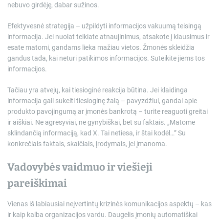
nebuvo girdėję, dabar sužinos.
Efektyvesnė strategija – užpildyti informacijos vakuumą teisingą
informacija. Jei nuolat teikiate atnaujinimus, atsakote į klausimus ir
esate matomi, gandams lieka mažiau vietos. Žmonės skleidžia
gandus tada, kai neturi patikimos informacijos. Suteikite jiems tos
informacijos.
Tačiau yra atvejų, kai tiesioginė reakcija būtina. Jei klaidinga
informacija gali sukelti tiesioginę žalą – pavyzdžiui, gandai apie
produkto pavojingumą ar įmonės bankrotą – turite reaguoti greitai
ir aiškiai. Ne agresyviai, ne gynybiškai, bet su faktais. „Matome
sklindančią informaciją, kad X. Tai netiesa, ir štai kodėl…” Su
konkrečiais faktais, skaičiais, įrodymais, jei įmanoma.
Vadovybės vaidmuo ir viešieji
pareiškimai
Vienas iš labiausiai neįvertintų krizinės komunikacijos aspektų – kas
ir kaip kalba organizacijos vardu. Daugelis įmonių automatiškai