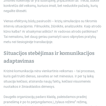
žmonės nukentėjo ar yra susirūpinę, pripažinkite tai. Trečia, būkite
konkretūs dėl veiksmų, kuriuos imsit, bet neduokite pažadų, kurių
negalite ištesėti.
Vienas efektyvių būdų pasiruošti – krizių simuliacijos su tikromis
interviu situacijomis. Filmuokite, žiūrėkite, analizuokite. Kaip atrodo
kūno kalba? Ar atsakymai aiškūs? Ar vadovas atrodo patikimas?
Tai nemalonu, bet daug geriau pamatyti savo silpnybes pratybų
metu nei tiesioginėje transliacijoje.
Situacijos stebėjimas ir komunikacijos
adaptavimas
Krizinė komunikacija nėra vienkartinis veiksmas – tai procesas,
kuris gali trukti dienas, savaites ar net mėnesius. Ir per tą laiką
situacija keičiasi, atsiranda naujų faktų, keičiasi visuomenės
nuotaikos ir žiniasklaidos dėmesys.
Daugelis organizacijų padaro klaidą, paleisdamos pradinį
pranešimą ir po to perjungdamos į „tylaus režimo” režimą,