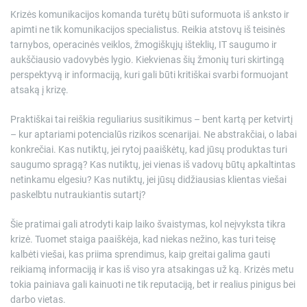
Krizės komunikacijos komanda turėtų būti suformuota iš anksto ir
apimti ne tik komunikacijos specialistus. Reikia atstovų iš teisinės
tarnybos, operacinės veiklos, žmogiškųjų išteklių, IT saugumo ir
aukščiausio vadovybės lygio. Kiekvienas šių žmonių turi skirtingą
perspektyvą ir informaciją, kuri gali būti kritiškai svarbi formuojant
atsaką į krizę.
Praktiškai tai reiškia reguliarius susitikimus – bent kartą per ketvirtį
– kur aptariami potencialūs rizikos scenarijai. Ne abstrakčiai, o labai
konkrečiai. Kas nutiktų, jei rytoj paaiškėtų, kad jūsų produktas turi
saugumo spragą? Kas nutiktų, jei vienas iš vadovų būtų apkaltintas
netinkamu elgesiu? Kas nutiktų, jei jūsų didžiausias klientas viešai
paskelbtu nutraukiantis sutartį?
Šie pratimai gali atrodyti kaip laiko švaistymas, kol neįvyksta tikra
krizė. Tuomet staiga paaiškėja, kad niekas nežino, kas turi teisę
kalbėti viešai, kas priima sprendimus, kaip greitai galima gauti
reikiamą informaciją ir kas iš viso yra atsakingas už ką. Krizės metu
tokia painiava gali kainuoti ne tik reputaciją, bet ir realius pinigus bei
darbo vietas.