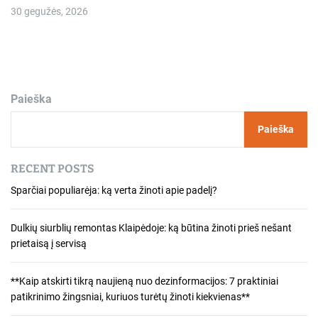
30 gegužės, 2026
Paieška
Paieška
RECENT POSTS
Sparčiai populiarėja: ką verta žinoti apie padelį?
Dulkių siurblių remontas Klaipėdoje: ką būtina žinoti prieš nešant
prietaisą į servisą
**Kaip atskirti tikrą naujieną nuo dezinformacijos: 7 praktiniai
patikrinimo žingsniai, kuriuos turėtų žinoti kiekvienas**