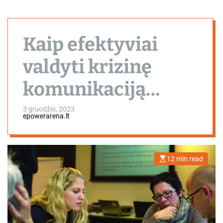
Kaip efektyviai
valdyti krizinę
komunikaciją
organizacijoje:
3 gruodžio, 2023
epowerarena.lt
praktinis vadovas
skubių pranešimų
12 min read
E
s
rengimui ir
t
i
m
sklaidai
a
t
e
d