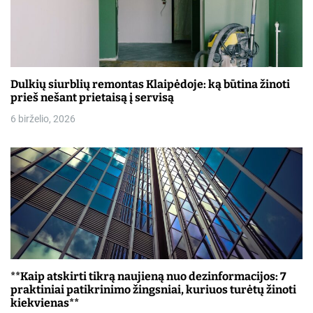
Dulkių siurblių remontas Klaipėdoje: ką būtina žinoti
prieš nešant prietaisą į servisą
6 birželio, 2026
**Kaip atskirti tikrą naujieną nuo dezinformacijos: 7
praktiniai patikrinimo žingsniai, kuriuos turėtų žinoti
kiekvienas**