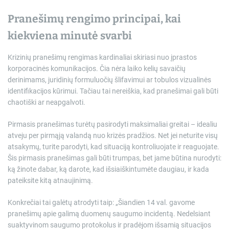
Pranešimų rengimo principai, kai
kiekviena minutė svarbi
Krizinių pranešimų rengimas kardinaliai skiriasi nuo įprastos
korporacinės komunikacijos. Čia nėra laiko kelių savaičių
derinimams, juridinių formuluočių šlifavimui ar tobulos vizualinės
identifikacijos kūrimui. Tačiau tai nereiškia, kad pranešimai gali būti
chaotiški ar neapgalvoti.
Pirmasis pranešimas turėtų pasirodyti maksimaliai greitai – idealiu
atveju per pirmąją valandą nuo krizės pradžios. Net jei neturite visų
atsakymų, turite parodyti, kad situaciją kontroliuojate ir reaguojate.
Šis pirmasis pranešimas gali būti trumpas, bet jame būtina nurodyti:
ką žinote dabar, ką darote, kad išsiaiškintumėte daugiau, ir kada
pateiksite kitą atnaujinimą.
Konkrečiai tai galėtų atrodyti taip: „Šiandien 14 val. gavome
pranešimų apie galimą duomenų saugumo incidentą. Nedelsiant
suaktyvinom saugumo protokolus ir pradėjom išsamią situacijos