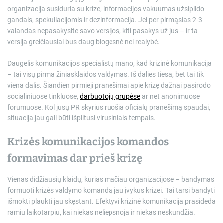
organizacija susiduria su krize, informacijos vakuumas užsipildo
gandais, spekuliacijomis ir dezinformacija. Jei per pirmąsias 2-3
valandas nepasakysite savo versijos, kiti pasakys už jus – ir ta
versija greičiausiai bus daug blogesnė nei realybė.
Daugelis komunikacijos specialistų mano, kad krizinė komunikacija
– tai visų pirma žiniasklaidos valdymas. Iš dalies tiesa, bet tai tik
viena dalis. Šiandien pirmieji pranešimai apie krizę dažnai pasirodo
socialiniuose tinkluose,
darbuotojų grupėse
ar net anonimuose
forumuose. Kol jūsų PR skyrius ruošia oficialų pranešimą spaudai,
situacija jau gali būti išplitusi virusiniais tempais.
Krizės komunikacijos komandos
formavimas dar prieš krizę
Vienas didžiausių klaidų, kurias mačiau organizacijose – bandymas
formuoti krizės valdymo komandą jau įvykus krizei. Tai tarsi bandyti
išmokti plaukti jau skęstant. Efektyvi krizinė komunikacija prasideda
ramiu laikotarpiu, kai niekas neliepsnoja ir niekas neskundžia.