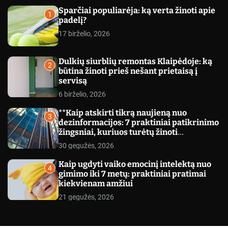
c
Sparčiai populiarėja: ką verta žinoti apie
o
1
padelį?
l
o
17 birželio, 2026
r
m
o
Dulkių siurblių remontas Klaipėdoje: ką
d
2
būtina žinoti prieš nešant prietaisą į
e
servisą
6 birželio, 2026
**Kaip atskirti tikrą naujieną nuo
3
dezinformacijos: 7 praktiniai patikrinimo
žingsniai, kuriuos turėtų žinoti
kiekvienas**
30 gegužės, 2026
Kaip ugdyti vaiko emocinį intelektą nuo
4
gimimo iki 7 metų: praktiniai pratimai
kiekvienam amžiui
21 gegužės, 2026