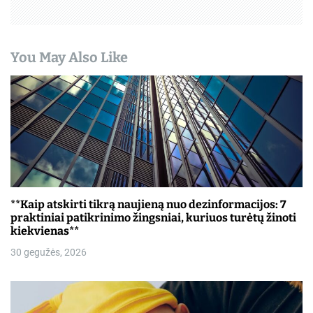
t
a
You May Also Like
r
p
į
r
a
š
**Kaip atskirti tikrą naujieną nuo dezinformacijos: 7
praktiniai patikrinimo žingsniai, kuriuos turėtų žinoti
ų
kiekvienas**
30 gegužės, 2026