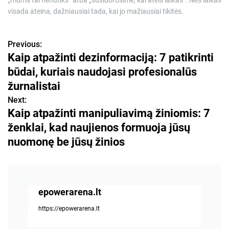
„mums tai nenutiks” arba „susidorosime, kai ateis laikas”. Nes laikas
visada ateina, dažniausiai tada, kai jo mažiausiai tikitės.
Previous:
N
Kaip atpažinti dezinformaciją: 7 patikrinti
a
būdai, kuriais naudojasi profesionalūs
v
žurnalistai
Next:
i
Kaip atpažinti manipuliavimą žiniomis: 7
g
ženklai, kad naujienos formuoja jūsų
nuomonę be jūsų žinios
a
c
i
epowerarena.lt
j
https://epowerarena.lt
a