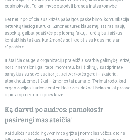
pasimokysta. Tai galimybė parodyti brandą ir atsakomybę.
Bet net ir po oficialaus krizės pabaigos paskelbimo, komunikacija
neturėtų tiesiog nutrūkti. Žmonės turės klausimų, atsiras naujų
aspektų, galbūt paaiškės papildomų faktų. Turėtų būti aiškus
kontaktinis taškas, kur žmonės gali kreiptis su klausimais ar
rūpesčiais.
Ir štai čia daugelis organizacijų praleidžia svarbią galimybę. Krizė,
nors ir nemaloni, gali tapti momentu, kai iš tikrųjų sustiprinate
santykius su savo auditorija. Jei tvarkotės gerai – skaidriai,
atsakingai, empatiškai – žmonės tai pamato. Tyrimai rodo, kad
organizacijos, kurios gerai valdo krizes, dažnai išeina su stipresne
reputacija nei turėjo prieš krizę.
Ką daryti po audros: pamokos ir
pasirengimas ateičiai
Kai dulkės nusėda ir gyvenimas grįžta į normalias vėžes, ateina