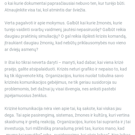
o kai kurie dokumentai paprasčiausiai nebuvo ten, kur turėjo būti.
Atnaujinkite visa tai, kol atmintis dar šviežia.
Verta pagalvoti ir apie mokymus. Galbūt kai kurie žmonės, kurie
turėjo vaidinti svarbų vaidmenį, jautėsi nepasiruošę? Galbūt reikia
daugiau praktinių simuliacijų? O gal reikia išplėsti krizės komandą,
įtraukiant daugiau žmonių, kad nebūtų priklausomybės nuo vieno
ar dviejų asmenų?
Ir štai ko tikrai neverta daryti – manyti, kad dabar, kai viena krizė
praėjo, galite atsipalaiduoti. Krizės neturi grafiko ir nepaiso to, kad
ką tik išgyvenote kitą. Organizacijos, kurios nuolat tobulina savo
krizinės komunikacijos gebėjimus, ne tik geriau susidoroja su
problemomis, bet dažnai jų visai išvengia, nes anksti pastebi
įspėjamuosius ženklus.
Krizinė komunikacija nėra vien apie tai, ką sakote, kai viskas jau
dega. Tai apie pasirengimą, sistemas, žmones ir kultūrą, kuri vertina
skaidrumą ir greitą reakciją. Organizacijos, kurios tai supranta ir į tai
investuoja, turi milžinišką pranašumą prieš tas, kurios mano, kad