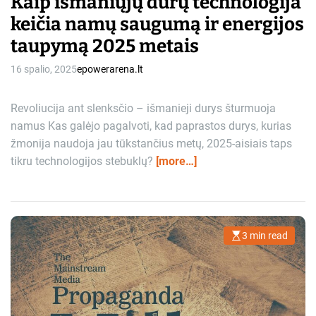
Kaip išmaniųjų durų technologija
keičia namų saugumą ir energijos
taupymą 2025 metais
16 spalio, 2025
epowerarena.lt
Revoliucija ant slenksčio – išmanieji durys šturmuoja
namus Kas galėjo pagalvoti, kad paprastos durys, kurias
žmonija naudoja jau tūkstančius metų, 2025-aisiais taps
tikru technologijos stebuklų?
[more…]
3 min read
E
s
t
i
m
a
t
e