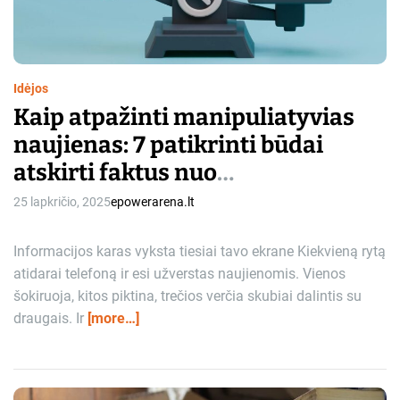
t
i
m
e
Idėjos
Kaip atpažinti manipuliatyvias
naujienas: 7 patikrinti būdai
atskirti faktus nuo
dezinformacijos
25 lapkričio, 2025
epowerarena.lt
Informacijos karas vyksta tiesiai tavo ekrane Kiekvieną rytą
atidarai telefoną ir esi užverstas naujienomis. Vienos
šokiruoja, kitos piktina, trečios verčia skubiai dalintis su
draugais. Ir
[more…]