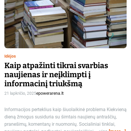
Idėjos
Kaip atpažinti tikrai svarbias
naujienas ir neįklimpti į
informacinį triukšmą
21 lapkričio, 2025
epowerarena.lt
Informacijos perteklius kaip šiuolaikinė problema Kiekvieną
dieną žmogus susiduria su šimtais naujienų antraščių,
pranešimų, komentarų ir nuomonių. Socialiniai tinklai,