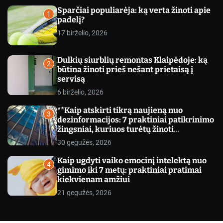
c
Sparčiai populiarėja: ką verta žinoti apie
o
1
padelį?
l
o
17 birželio, 2026
r
m
o
Dulkių siurblių remontas Klaipėdoje: ką
d
2
būtina žinoti prieš nešant prietaisą į
e
servisą
6 birželio, 2026
**Kaip atskirti tikrą naujieną nuo
3
dezinformacijos: 7 praktiniai patikrinimo
žingsniai, kuriuos turėtų žinoti
kiekvienas**
30 gegužės, 2026
Kaip ugdyti vaiko emocinį intelektą nuo
4
gimimo iki 7 metų: praktiniai pratimai
kiekvienam amžiui
21 gegužės, 2026