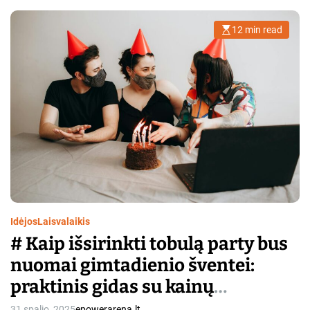
12 min read
E
s
t
i
m
a
t
e
d
r
e
a
d
t
i
m
e
Idėjos
Laisvalaikis
# Kaip išsirinkti tobulą party bus
nuomai gimtadienio šventei:
praktinis gidas su kainų
palyginimais ir saugos
31 spalio, 2025
epowerarena.lt