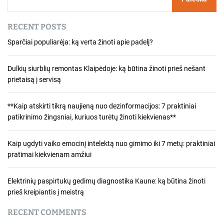
g
a
RECENT POSTS
c
Sparčiai populiarėja: ką verta žinoti apie padelį?
i
Dulkių siurblių remontas Klaipėdoje: ką būtina žinoti prieš nešant
j
prietaisą į servisą
a
**Kaip atskirti tikrą naujieną nuo dezinformacijos: 7 praktiniai
patikrinimo žingsniai, kuriuos turėtų žinoti kiekvienas**
t
a
Kaip ugdyti vaiko emocinį intelektą nuo gimimo iki 7 metų: praktiniai
pratimai kiekvienam amžiui
r
p
Elektrinių paspirtukų gedimų diagnostika Kaune: ką būtina žinoti
prieš kreipiantis į meistrą
į
RECENT COMMENTS
r